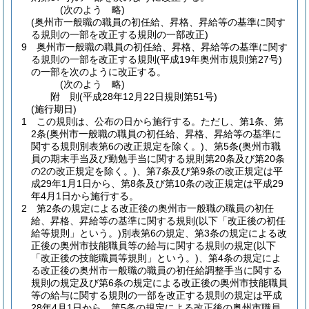
(次のよう 略)
(奥州市一般職の職員の初任給、昇格、昇給等の基準に関す
る規則の一部を改正する規則の一部改正)
9
奥州市一般職の職員の初任給、昇格、昇給等の基準に関す
る規則の一部を改正する規則
(平成19年奥州市規則第27号)
の一部を次のように改正する。
(次のよう 略)
附
則
(平成28年12月22日
規則第51号)
(施行期日)
1
この規則は、公布の日から施行する。
ただし、第1条、第
2条
(奥州市一般職の職員の初任給、昇格、昇給等の基準に
関する規則別表第6の改正規定を除く。)
、第5条
(奥州市職
員の期末手当及び勤勉手当に関する規則第20条及び第20条
の2の改正規定を除く。)
、第7条及び第9条の改正規定は平
成29年1月1日から、第8条及び第10条の改正規定は平成29
年4月1日から施行する。
2
第2条の規定による改正後の奥州市一般職の職員の初任
給、昇格、昇給等の基準に関する規則
(以下「改正後の初任
給等規則」という。)
別表第6の規定、第3条の規定による改
正後の奥州市技能職員等の給与に関する規則の規定
(以下
「改正後の技能職員等規則」という。)
、第4条の規定によ
る改正後の奥州市一般職の職員の初任給調整手当に関する
規則の規定及び第6条の規定による改正後の奥州市技能職員
等の給与に関する規則の一部を改正する規則の規定は平成
28年4月1日から、第5条の規定による改正後の奥州市職員