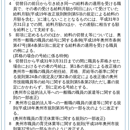
4
切替日の前日から引き続き同一の給料表の適用を受ける職
員で、その者の受ける給料月額が同日において受けていた
給料月額
(平成19年改正規則附則第5項の規定による給料の
月額を含む。)
に達しないこととなるものには、平成31年3
月31日までの間、給料月額のほか、その差額に相当する額
を給料として支給する。
5
前項に定めるもののほか、給料の切替え等については、奥
州市一般職の職員の給与に関する条例
(平成18年奥州市条例
第47号)
第4条第1項に規定する給料表の適用を受ける職員
の例による。
(昇格の場合の号給に係る特例)
6
切替日から平成31年3月31日までの間に職員を昇格させた
場合におけるその者の号給は、第1条の規定による改正後の
奥州市一般職の職員の初任給、昇格、昇給等の基準に関す
る規則第24条の規定及び第2条の規定による改正後の奥州
市技能職員等の給与に関する規則第5条第2項ただし書の規
定にかかわらず、別に定める号給とする。
(奥州市公益的法人等への一般職の職員の派遣等に関する規
則の一部改正)
7
奥州市公益的法人等への一般職の職員の派遣等に関する規
則
(平成18年奥州市規則第35号)
の一部を次のように改正す
る。
(奥州市職員の育児休業等に関する規則の一部改正)
8
奥州市職員の育児休業等に関する規則
(平成18年奥州市規
則第37号)
の一部を次のように改正する。