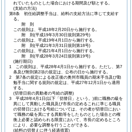
れていたものとした場合における期間及び額とする。
(支給の方法)
第8条
初任給調整手当は、給料の支給方法に準じて支給す
る。
附
則
この規則は、平成18年2月20日から施行する。
附
則
(平成19年3月30日
規則第29号)
この規則は、平成19年4月1日から施行する。
附
則
(平成21年3月31日
規則第18号)
この規則は、平成21年4月1日から施行する。
附
則
(平成28年3月24日
規則第19号)
(施行期日)
1
この規則は、平成28年4月1日から施行する。
ただし、第7
条及び附則第2項の規定は、公布の日から施行する。
2
第7条の規定による改正後の奥州市職員の期末手当及び勤
勉手当に関する規則の規定は、平成27年12月1日から適用
する。
(切替日前の異動者の号給の調整)
3
平成28年4月1日
(以下「切替日」という。)
前に職務の級を
異にして異動した職員及び市長の定めるこれに準じる職員
の切替日における号給については、その者が切替日におい
て職務の級を異にする異動等をしたものとした場合との権
衡上必要と認められる限度において、市長の定めるところ
により、必要な調整を行うことができる。
(給料の切替えに伴う経過措置)