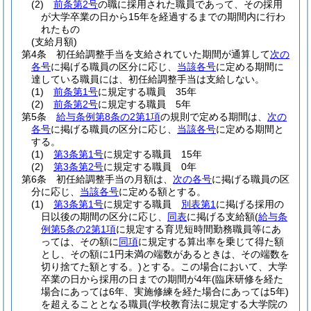
(2)
前条第2号
の職に採用された職員であって、その採用
が大学卒業の日から15年を経過するまでの期間内に行わ
れたもの
(支給月額)
第4条
初任給調整手当を支給されていた期間が通算して
次の
各号
に掲げる職員の区分に応じ、
当該各号
に定める期間に
達している職員には、初任給調整手当は支給しない。
(1)
前条第1号
に規定する職員 35年
(2)
前条第2号
に規定する職員 5年
第5条
給与条例第8条の2第1項
の規則で定める期間は、
次の
各号
に掲げる職員の区分に応じ、
当該各号
に定める期間と
する。
(1)
第3条第1号
に規定する職員 15年
(2)
第3条第2号
に規定する職員 0年
第6条
初任給調整手当の月額は、
次の各号
に掲げる職員の区
分に応じ、
当該各号
に定める額とする。
(1)
第3条第1号
に規定する職員
別表第1
に掲げる採用の
日以後の期間の区分に応じ、
同表
に掲げる支給額
(
給与条
例第5条の2第1項
に規定する育児短時間勤務職員等にあ
っては、その額に
同項
に規定する算出率を乗じて得た額
とし、その額に1円未満の端数があるときは、その端数を
切り捨てた額とする。)
とする。
この場合において、大学
卒業の日から採用の日までの期間が4年
(臨床研修を経た
場合にあっては6年、実施修練を経た場合にあっては5年)
を超えることとなる職員
(学校教育法に規定する大学院の