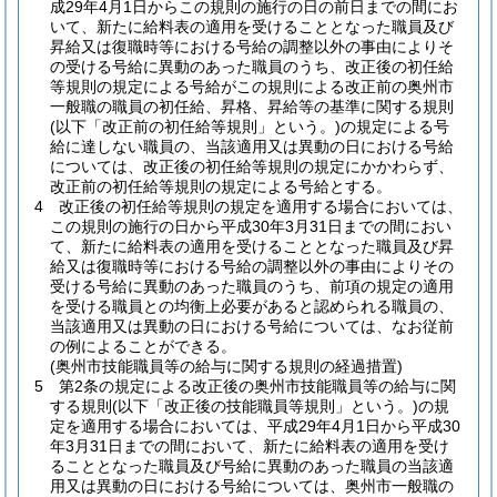
成29年4月1日からこの規則の施行の日の前日までの間にお
いて、新たに給料表の適用を受けることとなった職員及び
昇給又は復職時等における号給の調整以外の事由によりそ
の受ける号給に異動のあった職員のうち、改正後の初任給
等規則の規定による号給がこの規則による改正前の奥州市
一般職の職員の初任給、昇格、昇給等の基準に関する規則
(以下「改正前の初任給等規則」という。)
の規定による号
給に達しない職員の、当該適用又は異動の日における号給
については、改正後の初任給等規則の規定にかかわらず、
改正前の初任給等規則の規定による号給とする。
4
改正後の初任給等規則の規定を適用する場合においては、
この規則の施行の日から平成30年3月31日までの間におい
て、新たに給料表の適用を受けることとなった職員及び昇
給又は復職時等における号給の調整以外の事由によりその
受ける号給に異動のあった職員のうち、前項の規定の適用
を受ける職員との均衡上必要があると認められる職員の、
当該適用又は異動の日における号給については、なお従前
の例によることができる。
(奥州市技能職員等の給与に関する規則の経過措置)
5
第2条の規定による改正後の奥州市技能職員等の給与に関
する規則
(以下「改正後の技能職員等規則」という。)
の規
定を適用する場合においては、平成29年4月1日から平成30
年3月31日までの間において、新たに給料表の適用を受け
ることとなった職員及び号給に異動のあった職員の当該適
用又は異動の日における号給については、奥州市一般職の