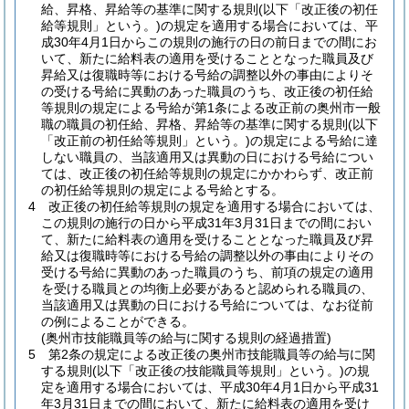
給、昇格、昇給等の基準に関する規則
(以下「改正後の初任
給等規則」という。)
の規定を適用する場合においては、平
成30年4月1日からこの規則の施行の日の前日までの間にお
いて、新たに給料表の適用を受けることとなった職員及び
昇給又は復職時等における号給の調整以外の事由によりそ
の受ける号給に異動のあった職員のうち、改正後の初任給
等規則の規定による号給が第1条による改正前の奥州市一般
職の職員の初任給、昇格、昇給等の基準に関する規則
(以下
「改正前の初任給等規則」という。)
の規定による号給に達
しない職員の、当該適用又は異動の日における号給につい
ては、改正後の初任給等規則の規定にかかわらず、改正前
の初任給等規則の規定による号給とする。
4
改正後の初任給等規則の規定を適用する場合においては、
この規則の施行の日から平成31年3月31日までの間におい
て、新たに給料表の適用を受けることとなった職員及び昇
給又は復職時等における号給の調整以外の事由によりその
受ける号給に異動のあった職員のうち、前項の規定の適用
を受ける職員との均衡上必要があると認められる職員の、
当該適用又は異動の日における号給については、なお従前
の例によることができる。
(奥州市技能職員等の給与に関する規則の経過措置)
5
第2条の規定による改正後の奥州市技能職員等の給与に関
する規則
(以下「改正後の技能職員等規則」という。)
の規
定を適用する場合においては、平成30年4月1日から平成31
年3月31日までの間において、新たに給料表の適用を受け