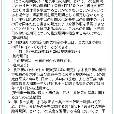
日までの期間
(以下「延長申出の期間」という。)
の全期間
にわたり改正後の勤務時間等規則第12条ただし書きの規定
により介護休暇を承認することができないことが明らかで
ある場合は、当該期間を指定期間として指定しないものと
し、施行日以後の申出の期間又は延長申出の期間中の一部
の日が同条ただし書きの規定により介護休暇を承認できな
いことが明らかな日である場合は、これらの期間から当該
日を除いた期間について指定期間を指定するものとする。
(準備行為)
13
附則第8項の指定期間の指定の申出は、この規則の施行
の日前においても行うことができる。
附
則
(平成29年12月25日
規則第33号)
(施行期日)
1
この規則は、公布の日から施行する。
(適用区分)
2
改正後のそれぞれの規則
(第4条の規定による改正後の奥州
市職員の期末手当及び勤勉手当に関する規則を除く。)
の規
定は平成29年4月1日から、第4条の規定による改正後の奥
州市職員の期末手当及び勤勉手当に関する規則の規定は同
年12月1日から適用する。
(奥州市一般職の職員の初任給、昇格、昇給等の基準に関す
る規則の経過措置)
3
第1条の規定による改正後の奥州市一般職の職員の初任
給、昇格、昇給等の基準に関する規則
(以下「改正後の初任
給等規則」という。)
の規定を適用する場合においては、平