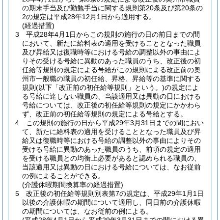
の期末手当及び勤勉手当に関する規則第20条及び第20条の
2の規定は平成28年12月1日から適用する。
(経過措置)
3
平成28年4月1日からこの規則の施行の日の前日までの間
において、新たに給料表の適用を受けることとなった職員
及び昇給又は復職時等における号給の調整以外の事由によ
りその受ける号給に異動のあった職員のうち、改正後の初
任給等規則の規定による号給がこの規則による改正前の奥
州市一般職の職員の初任給、昇格、昇給等の基準に関する
規則
(以下「改正前の初任給等規則」という。)
の規定によ
る号給に達しない職員の、当該適用又は異動の日における
号給については、改正後の初任給等規則の規定にかかわら
ず、改正前の初任給等規則の規定による号給とする。
4
この規則の施行の日から平成29年3月31日までの間におい
て、新たに給料表の適用を受けることとなった職員及び昇
給又は復職時等における号給の調整以外の事由によりその
受ける号給に異動のあった職員のうち、前項の規定の適用
を受ける職員との均衡上必要があると認められる職員の、
当該適用又は異動の日における号給については、なお従前
の例によることができる。
(介護休暇期間換算率の経過措置)
5
改正後の初任給等規則別表第7の規定は、平成29年1月1日
以後の介護休暇の期間について適用し、同日前の介護休暇
の期間については、なお従前の例による。