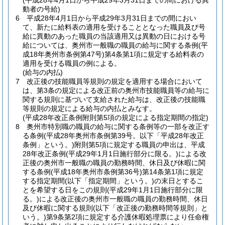
(平成28年4月1日から平成29年3月31日までの間における異
動者の号給)
6
平成28年4月1日から平成29年3月31日までの間におい
て、新たに給料表の適用を受けることとなった職員及び号
給に異動のあった職員の当該適用又は異動の日における号
給については、奥州市一般職の職員の給与に関する条例
(平
成18年奥州市条例第47号)
第4条第1項に規定する給料表の
適用を受ける職員の例による。
(給与の内払)
7
改正後の技能職員等規則の規定を適用する場合において
は、第3条の規定による改正前の奥州市技能職員等の給与に
関する規則に基づいて支給された給与は、改正後の技能職
等規則の規定による給与の内払とみなす。
(平成28年改正条例附則第5項の規定による指定期間の指定)
8
奥州市特別職の職員の給与に関する条例等の一部を改正す
る条例
(平成28年奥州市条例第39号。以下「平成28年改正
条例」という。)
附則第5項に規定する職員の申出は、平成
28年改正条例
(平成29年1月1日施行部分に限る。)
による改
正後の奥州市一般職の職員の勤務時間、休日及び休暇に関
する条例
(平成18年奥州市条例第36号)
第14条第1項に規定
する指定期間
(以下「指定期間」という。)
の末日とするこ
とを希望する日をこの規則
(平成29年1月1日施行部分に限
る。)
による改正後の奥州市一般職の職員の勤務時間、休日
及び休暇に関する規則
(以下「改正後の勤務時間等規則」と
いう。)
第9条第2項に規定する介護休暇処理票により任命権