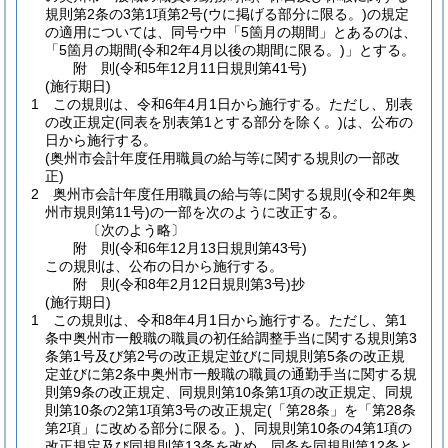
規則第2条の3第1項第2号
(ウに掲げる部分に限る。)
の規定
の適用については、同号ウ中「5箇月の期間」とあるのは、
「5箇月の期間
(令和2年4月以後の期間に限る。)
」とする。
附
則
(令和5年12月11日
規則第41号)
(施行期日)
1
この規則は、令和6年4月1日から施行する。
ただし、別表
の改正規定
(同表を別表第1とする部分を除く。)
は、公布の
日から施行する。
(奥州市会計年度任用職員の給与等に関する規則の一部改
正)
2
奥州市会計年度任用職員の給与等に関する規則
(令和2年奥
州市規則第11号)
の一部を次のように改正する。
〔次のよう略〕
附
則
(令和6年12月13日
規則第43号)
この規則は、公布の日から施行する。
附
則
(令和8年2月12日
規則第3号)
抄
(施行期日)
1
この規則は、令和8年4月1日から施行する。
ただし、第1
条中奥州市一般職の職員の初任給調整手当に関する規則第3
条第1号及び第2号の改正規定並びに同規則第5条の改正規
定並びに第2条中奥州市一般職の職員の通勤手当に関する規
則第9条の改正規定、同規則第10条第1項の改正規定、同規
則第10条の2第1項第3号の改正規定
(「第28条」を「第28条
第2項」に改める部分に限る。)
、同規則第10条の4第1項の
改正規定及び同規則第13条を改め、同条を同規則第12条と