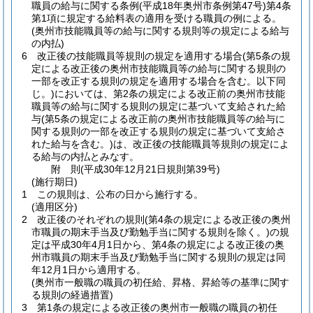
職員の給与に関する条例
(平成18年奥州市条例第47号)
第4条
第1項に規定する給料表の適用を受ける職員の例による。
(奥州市技能職員等の給与に関する規則等の規定による給与
の内払)
6
改正後の技能職員等規則の規定を適用する場合
(第5条の規
定による改正後の奥州市技能職員等の給与に関する規則の
一部を改正する規則の規定を適用する場合を含む。以下同
じ。)
においては、第2条の規定による改正前の奥州市技能
職員等の給与に関する規則の規定に基づいて支給された給
与
(第5条の規定による改正前の奥州市技能職員等の給与に
関する規則の一部を改正する規則の規定に基づいて支給さ
れた給与を含む。)
は、改正後の技能職員等規則の規定によ
る給与の内払とみなす。
附
則
(平成30年12月21日
規則第39号)
(施行期日)
1
この規則は、公布の日から施行する。
(適用区分)
2
改正後のそれぞれの規則
(第4条の規定による改正後の奥州
市職員の期末手当及び勤勉手当に関する規則を除く。)
の規
定は平成30年4月1日から、第4条の規定による改正後の奥
州市職員の期末手当及び勤勉手当に関する規則の規定は同
年12月1日から適用する。
(奥州市一般職の職員の初任給、昇格、昇給等の基準に関す
る規則の経過措置)
3
第1条の規定による改正後の奥州市一般職の職員の初任