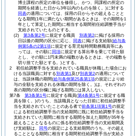
博士課程の所定の単位を修得し、かつ、同課程の所定の
期間を経過した日から3年以内のものを除く。)
に対する
同表
の適用については、採用の日からその超えることと
なる期間
(1年に満たない期間があるときは、その期間を1
年として算定した期間)
に相当する期間初任給調整手当が
支給されていたものとする。
(2)
第3条第2号
に規定する職員
別表第2
に掲げる採用の
日以後の期間の区分に応じ、
同表
に掲げる支給額
(
給与条
例第5条の2第1項
に規定する育児短時間勤務職員等にあ
っては、その額に
同項
に規定する算出率を乗じて得た額
とし、その額に1円未満の端数があるときは、その端数を
切り捨てた額とする。)
とする。
2
初任給調整手当を支給されている職員が休職した場合にお
ける当該職員に対する
別表第1
及び
別表第2
の適用について
は、当該休職の期間
(
給与条例第25条第1項
の規定により給
与の全額を支給される休職の期間を除く。)
は、それぞれの
表の期間の区分欄に掲げる期間には算入しない。
第7条
第3条第1号
に規定する職員
(
第4条第1号
に規定する職
員を除く。)
のうち、当該職員となった日前に初任給調整手
当を支給されていたことのある者で
前条第1項第1号
の規定
による初任給調整手当の支給期間に既に初任給調整手当を
支給されていた期間に相当する期間を加えた期間が35年を
超えることとなるものに係る初任給調整手当の支給期間及
び支給額は、
同号
の規定による支給期間のうち、その超え
ることとなる期間に相当する期間初任給調整手当が支給さ