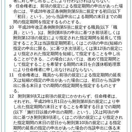
者に対し申し出ることにより行わなければならない。
9
任命権者は、前項の規定による指定期間の申出があった場
合には、平成28年改正条例附則第5項に規定する初日
(以下
「初日」という。)
から当該申出による期間の末日までの期
間の指定期間を指定するものとする。
10
平成28年改正条例附則第5項に規定する職員
(以下「職
員」という。)
は、附則第8項の申出に基づき前項若しくは
附則第12項の規定により指定された指定期間を延長して指
定すること又は当該指定期間若しくはこの項の申出
(短縮の
指定の申出に限る。)
に基づき次項若しくは第12項の規定に
より指定された指定期間を短縮して指定することを申し出
ることができる。
この場合においては、改めて指定期間と
して指定することを希望する期間の末日を介護休暇処理票
により任命権者に申し出なければならない。
11
任命権者は、職員から前項の規定による指定期間の延長
又は短縮の指定の申出があった場合には、初日から当該申
出に係る末日までの期間の指定期間を指定するものとす
る。
12
附則第9項又は前項の規定にかかわらず、任命権者は、
それぞれ、平成29年1月1日から附則第8項の規定により申
し出た指定期間の末日とすることを希望する日までの期間
(以下「施行日以後の申出の期間」という。)
又は同項の申
出に基づき附則第9項若しくはこの項の規定により指定され
た指定期間の末日の翌日から附則第10項の規定による指定
期間の延長の指定の申出があった場合の当該申出に係る末