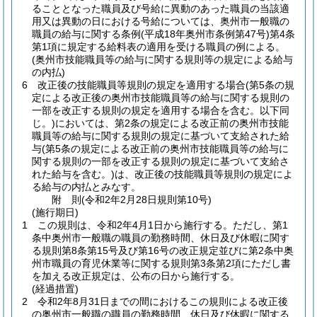
ることとなった職員及び号給に異動のあった職員の当該適
用又は異動の日における号給については、奥州市一般職の
職員の給与に関する条例
(平成18年奥州市条例第47号)
第4条
第1項に規定する給料表の適用を受ける職員の例による。
(奥州市技能職員等の給与に関する規則等の規定による給与
の内払)
6
改正後の技能職員等規則の規定を適用する場合
(第5条の規
定による改正後の奥州市技能職員等の給与に関する規則の
一部を改正する規則の規定を適用する場合を含む。以下同
じ。)
においては、第2条の規定による改正前の奥州市技能
職員等の給与に関する規則の規定に基づいて支給された給
与
(第5条の規定による改正前の奥州市技能職員等の給与に
関する規則の一部を改正する規則の規定に基づいて支給さ
れた給与を含む。)
は、改正後の技能職員等規則の規定によ
る給与の内払とみなす。
附
則
(令和2年2月28日
規則第10号)
(施行期日)
1
この規則は、令和2年4月1日から施行する。
ただし、第1
条中奥州市一般職の職員の勤務時間、休日及び休暇に関す
る規則第8条第15号及び第16号の改正規定並びに第2条中奥
州市職員の育児休業等に関する規則第3条第2項にただし書
を加える改正規定は、公布の日から施行する。
(経過措置)
2
令和2年8月31日までの間におけるこの規則による改正後
の奥州市一般職の職員の勤務時間、休日及び休暇に関する