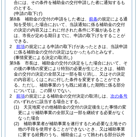
合には、その条件を補助金の交付申請した者に通知するも
のとする。
(申請の取下げ)
第8条
補助金の交付の申請をした者は、
前条
の規定による通
知を受領した場合において、当該通知に係る補助金の交付
の決定の内容又はこれに付された条件に不服があるとき
は、市長が定める期日までに、申請の取下げをすることが
できる。
2
前項
の規定による申請の取下げがあったときは、当該申請
に係る補助金の交付の決定はなかったものとみなす。
(事情変更による決定の取消し)
第9条
市長は、補助金の交付の決定をした場合において、そ
の後の事情の変更により特別の必要が生じたときは、補助
金の交付の決定の全部又は一部を取り消し、又はその決定
の内容若しくはこれに付した条件を変更することができ
る。
ただし、補助事業のうち既に経過した期間に係る部分
については、この限りでない。
2
前項
の規定による補助金の交付決定の取消しは、
次の各号
のいずれかに該当する場合とする。
(1)
天災地変その他補助金の交付の決定後生じた事情の変
更により補助事業の全部又は一部を継続する必要がなく
なった場合
(2)
補助事業者が補助事業を遂行するため必要な土地その
他の手段を使用することができないとき、又は補助事業
に要する経費のうち、補助金によって賄われる部分以外