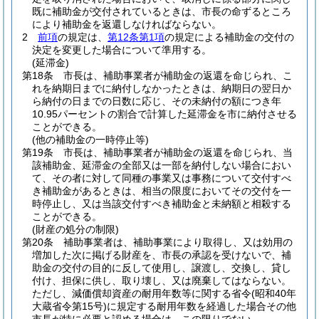
既に補助金が交付されているときは、市長の命ずるところ
により補助金を返還しなければならない。
2
前項
の規定は、
第12条第1項
の規定による補助金の交付の
決定を変更した場合について準用する。
(延滞金)
第18条
市長は、補助事業者が補助金の返還を命じられ、こ
れを納期日までに納付しなかったときは、納期日の翌日か
ら納付の日までの日数に応じ、その未納付の額につき年
10.95パーセントの割合で計算した延滞金を市に納付させる
ことができる。
(他の補助金の一時停止等)
第19条
市長は、補助事業者が補助金の返還を命じられ、当
該補助金、延滞金の全部又は一部を納付しない場合におい
て、その者に対して同種の事業又は事務について交付すべ
き補助金があるときは、相当の限度においてその交付を一
時停止し、又は当該交付すべき補助金と未納額と相殺する
ことができる。
(財産の処分の制限)
第20条
補助事業者は、補助事業により取得し、又は効用の
増加した次に掲げる財産を、市長の承認を受けないで、補
助金の交付の目的に反して使用し、譲渡し、交換し、貸し
付け、担保に供し、取り壊し、又は廃棄してはならない。
ただし、減価償却資産の耐用年数等に関する省令
(昭和40年
大蔵省令第15号)
に規定する耐用年数を経過した場合その他