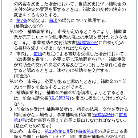
の内容を変更した場合において、当該変更に伴い補助金の
交付の決定の変更を要するときは、補助金の交付の決定の
変更をするものとする。
2
第7条
の規定は、
前項
の場合について準用する。
(補助金の交付)
第13条
補助事業者は、市長が定めるところにより、補助事
業が完了したとき
(補助事業の廃止の承認を受けたときを含
む。)
は、事業補助金交付請求書
(
様式第2号
)
に市長が定め
る書類を添えて提出しなければならない。
2
市長は、
前項
の規定による書類を受理した場合において、
当該書類を審査し、必要に応じ現地調査を行い、補助事業
が補助金の交付の決定の内容及びこれに付した条件に適合
すると認めるときは、速やかに補助金を交付する。
(前金払)
第14条
市長は、必要があると認めたときは、補助金の全部
又は一部を前金払することができる。
2
補助事業者は、補助金の前金払を請求しようとするとき
は、前金払請求書
(
様式第3号
)
を市長に提出しなければなら
ない。
3
前金払を受けた補助事業者は、精算の結果、交付を受ける
補助金がない場合は、事業補助金精算書
(
様式第2号
)
に
前条
第1項
の添付書類を添えて市長に提出しなければならない。
(是正のための指示)
第15条
市長は、
第13条第1項
及び
前条第3項
の規定による書
類を受理した場合において、補助事業が補助金の交付の決