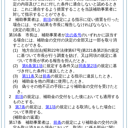
定の内容及びこれに付した条件に適合しないと認めるとき
は、これに適合するよう措置することを当該補助事業者に
対して指示することができる。
2
補助事業者は、
前項
の規定による指示に従い措置を行った
場合には、その結果を市長に報告しなければならない。
(決定の取消し)
第16条
市長は、補助事業者が
次の各号
のいずれかに該当す
る場合には、補助金の交付の決定の全部又は一部を取り消
すことができる。
(1)
地方自治法
(昭和22年法律第67号)
第221条第2項の規定
に基づいて市長が行う調査を妨げ、又は同項の規定に基
づいて市長が求める報告を拒んだとき。
(2)
第6条第1項
に規定する条件又は
同条第2項
の規定に基
づき付した条件に違反したとき。
(3)
第11条
又は
前条
の規定による指示に違反したとき。
(4)
補助金を他の用途に使用したとき。
(5)
偽りその他不正の手段により補助金の交付を受けたと
き。
2
前項
の規定は、補助金の交付をした後においても適用する
ものとする。
3
第7条
の規定は、
第1項
の規定による取消しをした場合に
ついて準用する。
(補助金の返還)
第17条
補助事業者は、
前条
の規定により補助金の交付の決
定を取り消された場合において、取消しに係る部分に関し