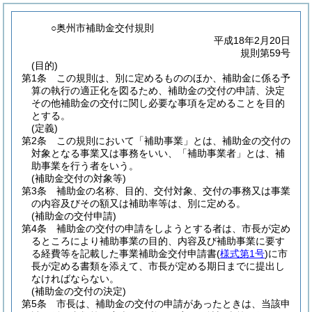
○奥州市補助金交付規則
平成18年2月20日
規則第59号
(目的)
第1条
この規則は、別に定めるもののほか、補助金に係る予
算の執行の適正化を図るため、補助金の交付の申請、決定
その他補助金の交付に関し必要な事項を定めることを目的
とする。
(定義)
第2条
この規則において「補助事業」とは、補助金の交付の
対象となる事業又は事務をいい、「補助事業者」とは、補
助事業を行う者をいう。
(補助金交付の対象等)
第3条
補助金の名称、目的、交付対象、交付の事務又は事業
の内容及びその額又は補助率等は、別に定める。
(補助金の交付申請)
第4条
補助金の交付の申請をしようとする者は、市長が定め
るところにより補助事業の目的、内容及び補助事業に要す
る経費等を記載した事業補助金交付申請書
(
様式第1号
)
に市
長が定める書類を添えて、市長が定める期日までに提出し
なければならない。
(補助金の交付の決定)
第5条
市長は、補助金の交付の申請があったときは、当該申