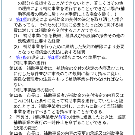
の部分を負担することができないとき、若しくはその他
の理由により補助事業を遂行することができない場合
(補
助事業者の責めに帰すべき事情による場合を除く。)
3
第1項
の規定による補助金の交付の決定を取り消した場合
であっても、そのために特別に必要となった次に掲げる経
費に対しては補助金を交付することができる。
(1)
補助事業に係る機械、器具及び仮設物の撤去その他の
残務処理に要する経費
(2)
補助事業を行うために締結した契約の解除により必要
となった賠償金の支払に要する経費
4
第7条
の規定は、
第1項
の場合について準用する。
(補助事業の遂行)
第10条
補助事業者は、補助金の交付の決定の内容及びこれ
に付した条件並びに市長のこの規則に基づく指示に従い、
善良な管理者の注意をもって補助事業を行わなければなら
ない。
(補助事業遂行の指示)
第11条
市長は、補助事業者が補助金の交付決定の内容又は
これに付した条件に従って補助事業を遂行していないと認
めたときは、補助事業者に対し、これらに従って当該補助
事業を遂行すべきことを指示することができる。
2
市長は、補助事業者が
前項
の指示に違反したときは、当該
補助事業の遂行の一時停止を命ずることができる。
(決定の変更)
第12条
市長は、補助事業の内容の変更の承認又は補助事業