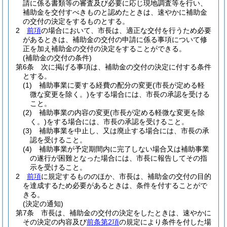
請に係る書類等の審査及び必要に応じ現地調査等を行い、
補助金を交付すべきものと認めたときは、速やかに補助金
の交付の決定をするものとする。
2
前項
の場合において、市長は、適正な交付を行うため必要
があるときは、補助金の交付の申請に係る事項について修
正を加え補助金の交付の決定をすることができる。
(補助金の交付の条件)
第6条
次に掲げる事項は、補助金の交付の決定に付する条件
とする。
(1)
補助事業に要する経費の配分の変更
(市長が定める軽
微な変更を除く。)
をする場合には、市長の承認を受ける
こと。
(2)
補助事業の内容の変更
(市長が定める軽微な変更を除
く。)
をする場合には、市長の承認を受けること。
(3)
補助事業を中止し、又は廃止する場合には、市長の承
認を受けること。
(4)
補助事業が予定期間内に完了しない場合又は補助事業
の遂行が困難となった場合には、市長に報告してその指
示を受けること。
2
前項
に規定するもののほか、市長は、補助金の交付の目的
を達成するため必要があるときは、条件を付することがで
きる。
(決定の通知)
第7条
市長は、補助金の交付の決定をしたときは、速やかに
その決定の内容及び
前条第2項
の規定により条件を付した場