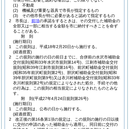
市長が特に必要と認める場合は、この限りでない。
(1)
不動産
(2)
機械及び重要な器具で市長が指定するもの
(3)
その他市長が特に必要があると認めて指定するもの
2
市長は、
前項
の承認をするときは、その交付した補助金の
全部又は一部に相当する金額を市に納付すべきことを命ず
ることがある。
附
則
(施行期日)
1
この規則は、平成18年2月20日から施行する。
(経過措置)
2
この規則の施行の日の前日までに、合併前の水沢市補助金
交付規則
(昭和33年水沢市規則第14号)
、江刺市補助金交付
規則
(昭和39年江刺市規則第16号)
、前沢町補助金交付規則
(昭和35年前沢町規則第2号)
、胆沢町補助金交付規則
(昭和
39年胆沢町規則第9号)
又は衣川村補助金交付規則
(昭和33年
衣川村規則第2号)
の規定によりなされた処分、手続その他
の行為は、この規則の相当規定によりなされたものとみな
す。
附
則
(平成27年4月24日
規則第26号)
(施行期日)
1
この規則は、公布の日から施行する。
(経過措置)
2
改正後の第16条第1項の規定は、この規則の施行の日以後
に交付の申請のあった補助金から適用し、同日前に交付の