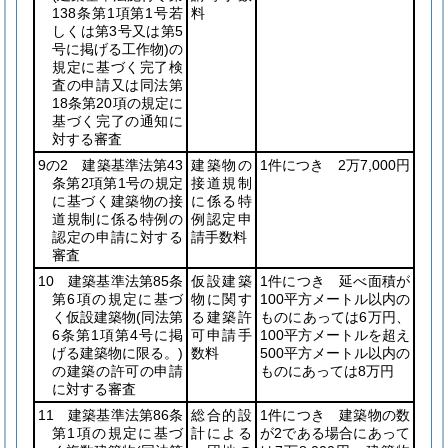
138条第1項第1号若
料
しくは第3号又は第5
号に掲げる工作物)
の
規定に基づく完了検
査の申請又は同法第
18条第20項の規定に
基づく完了の通知に
対する審査
9の2 建築基準法第43
建築物の
1件につき
2万7,000円
条第2項第1号の規定
接道規制
に基づく建築物の接
に係る特
道規制に係る特例の
例認定申
認定の申請に対する
請手数料
審査
10 建築基準法第85条
仮設建築
1件につき 延べ面積が
第6項の規定に基づ
物に関す
100平方メートル以内の
く仮設建築物
(同法第
る建築許
ものにあっては6万円、
6条第1項第4号に掲
可申請手
100平方メートルを超え
げる建築物に限る。)
数料
500平方メートル以内の
の建築の許可の申請
ものにあっては8万円
に対する審査
11 建築基準法第86条
総合的設
1件につき 建築物の数
第1項の規定に基づ
計による
が2である場合にあって