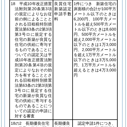
18 平成10年改正措置
良質住宅
1件につき 新築住宅の
法附則第20条第3項
新築認定
床面積の合計が100平方
の規定によりなお従
申請手数
メートル以下のときは
前の例によることと
料
6,200円、100平方メー
される旧租税特別措
トルを超え500平方メー
置法第63条の2第3項
トル以下のときは8,600
第3号ロに規定する
円、500平方メートルを
住宅の新築が良質な
超え2,000平方メートル
住宅の供給に寄与す
以下のときは1万3,000
るものであることに
円、2,000平方メートル
ついての認定又は平
を超え1万平方メートル
成10年改正措置法附
以下のときは3万5,000
則第20条第4項の規
円、1万平方メートルを
定によりなおその効
超えるときは4万3,000
力を有することとさ
円
れる旧租税特別措置
法第63条の2第3項第
3号ロに規定する住
宅の新築が良質な住
宅の供給に寄与する
ものであることにつ
いての認定の申請に
対する審査
18の2 長期優良住宅
長期優良
認定申請1件につき、