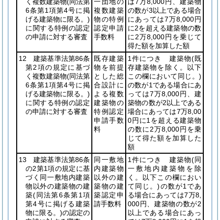
く複数建築物
(同法第
一団地の
は7万8,000円、建築物
6条第1項第4号に掲
複数建築
の数が3以上である場合
げる建築物に限る。)
物の特例
にあっては7万8,000円
に関する特例の認定
認定申請
に2を超える建築物の数
の申請に対する審査
手数料
に2万8,000円を乗じて
得た額を加算した額
12 建築基準法第86条
既存建築
1件につき 建築物
(既
第2項の規定に基づ
物を前提
存建築物を除く。以下
く複数建築物
(同法第
とした総
この欄において同じ。)
6条第1項第4号に掲
合設計に
の数が1である場合にあ
げる建築物に限る。)
よる複数
っては7万8,000円、建
に関する特例の認定
建築物の
築物の数が2以上である
の申請に対する審査
特例認定
場合にあっては7万8,00
申請手数
0円に1を超える建築物
料
の数に2万8,000円を乗
じて得た額を加算した
額
13 建築基準法第86条
同一敷地
1件につき 建築物
(同
の2第1項の規定に基
内建築物
一敷地内建築物を除
づく同一敷地内建築
以外の建
く。以下この欄におい
物以外の建築物の建
築物の建
て同じ。)
の数が1であ
築
(同法第6条第1項
築認定申
る場合にあっては7万8,
第4号に掲げる建築
請手数料
000円、建築物の数が2
物に限る。)
の認定の
以上である場合にあっ