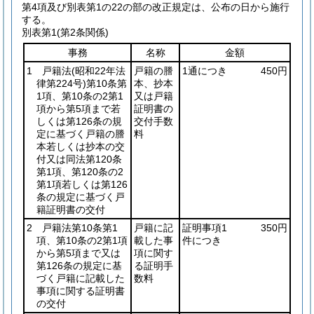
第4項及び別表第1の22の部の改正規定は、公布の日から施行
する。
別表第1
(第2条関係)
事務
名称
金額
1 戸籍法
(昭和22年法
戸籍の謄
1通につき
450円
律第224号)
第10条第
本、抄本
1項、第10条の2第1
又は戸籍
項から第5項まで若
証明書の
しくは第126条の規
交付手数
定に基づく戸籍の謄
料
本若しくは抄本の交
付又は同法第120条
第1項、第120条の2
第1項若しくは第126
条の規定に基づく戸
籍証明書の交付
2 戸籍法第10条第1
戸籍に記
証明事項1
350円
項、第10条の2第1項
載した事
件につき
から第5項まで又は
項に関す
第126条の規定に基
る証明手
づく戸籍に記載した
数料
事項に関する証明書
の交付