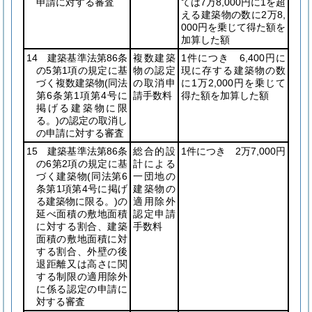
申請に対する審査
ては7万8,000円に1を超
える建築物の数に2万8,
000円を乗じて得た額を
加算した額
14 建築基準法第86条
複数建築
1件につき 6,400円に
の5第1項の規定に基
物の認定
現に存する建築物の数
づく複数建築物
(同法
の取消申
に1万2,000円を乗じて
第6条第1項第4号に
請手数料
得た額を加算した額
掲げる建築物に限
る。)
の認定の取消し
の申請に対する審査
15 建築基準法第86条
総合的設
1件につき
2万7,000円
の6第2項の規定に基
計による
づく建築物
(同法第6
一団地の
条第1項第4号に掲げ
建築物の
る建築物に限る。)
の
適用除外
延べ面積の敷地面積
認定申請
に対する割合、建築
手数料
面積の敷地面積に対
する割合、外壁の後
退距離又は高さに関
する制限の適用除外
に係る認定の申請に
対する審査