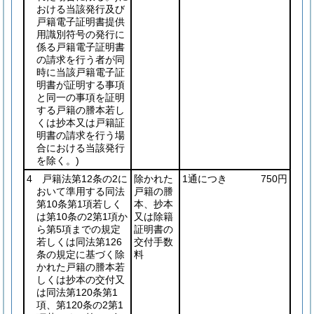
おける当該発行及び
戸籍電子証明書提供
用識別符号の発行に
係る戸籍電子証明書
の請求を行う者が同
時に当該戸籍電子証
明書が証明する事項
と同一の事項を証明
する戸籍の謄本若し
くは抄本又は戸籍証
明書の請求を行う場
合における当該発行
を除く。)
4 戸籍法第12条の2に
除かれた
1通につき
750円
おいて準用する同法
戸籍の謄
第10条第1項若しく
本、抄本
は第10条の2第1項か
又は除籍
ら第5項までの規定
証明書の
若しくは同法第126
交付手数
条の規定に基づく除
料
かれた戸籍の謄本若
しくは抄本の交付又
は同法第120条第1
項、第120条の2第1