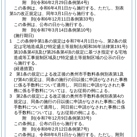
附
則
(令和6年2月29日
条例第4号)
この条例は、令和6年4月1日から施行する。
ただし、別表
第1の改正規定は、同年3月1日から施行する。
附
則
(令和6年12月11日
条例第33号)
この条例は、公布の日から施行する。
附
則
(令和7年3月14日
条例第10号)
(施行期日)
1
この条例中第1条の規定は令和7年4月1日から、第2条の規
定は宅地造成及び特定盛土等規制法
(昭和36年法律第191号)
第10条第4項及び第26条第4項の規定に基づき指定する宅地
造成等工事規制区域及び特定盛土等規制区域の公示の日か
ら施行する。
(経過措置)
2
第1条の規定による改正後の奥州市手数料条例別表第1及
び第4の規定は、同条の施行の日以後に申請がなされた事務
に係る手数料について適用し、同日前に申請がなされた事
務に係る手数料については、なお従前の例による。
3
第2条の規定による改正後の奥州市手数料条例別表第4の
規定は、同条の施行の日以後に申請がなされた事務に係る
手数料について適用し、同日前に申請がなされた事務に係
る手数料については、なお従前の例による。
附
則
(令和7年12月9日
条例第33号)
この条例は、公布の日から施行する。
附
則
(令和8年2月12日
条例第7号)
この条例は、令和8年6月1日から施行する。
ただし、附則