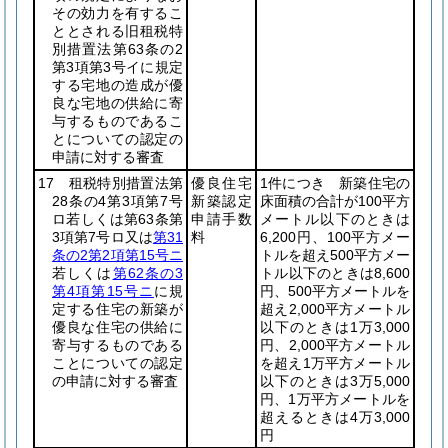
その効力を有するこ
ととされる旧租税特
別措置法第63条の2
第3項第3号イに規定
する宅地の造成が優
良な宅地の供給に寄
与するものであるこ
とについての認定の
申請に対する審査
17 租税特別措置法第
優良住宅
1件につき 新築住宅の
28条の4第3項第7号
新築認定
床面積の合計が100平方
ロ若しくは第63条第
申請手数
メートル以下のときは
3項第7号ロ又は
第31
料
6,200円、100平方メー
条の2第2項第15号ニ
トルを超え500平方メー
若しくは
第62条の3
トル以下のときは8,600
第4項第15号ニ
に規
円、500平方メートルを
定する住宅の新築が
超え2,000平方メートル
優良な住宅の供給に
以下のときは1万3,000
寄与するものである
円、2,000平方メートル
ことについての認定
を超え1万平方メートル
の申請に対する審査
以下のときは3万5,000
円、1万平方メートルを
超えるときは4万3,000
円