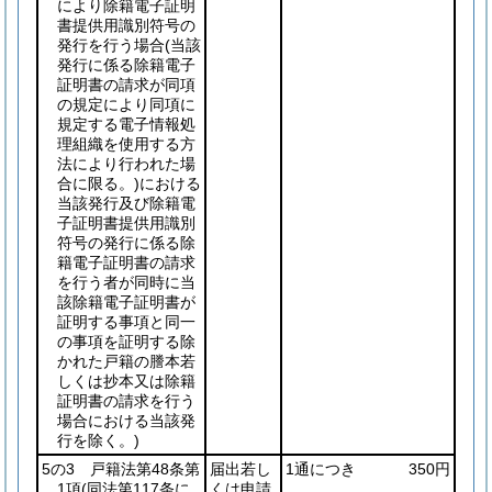
により除籍電子証明
書提供用識別符号の
発行を行う場合
(当該
発行に係る除籍電子
証明書の請求が同項
の規定により同項に
規定する電子情報処
理組織を使用する方
法により行われた場
合に限る。)
における
当該発行及び除籍電
子証明書提供用識別
符号の発行に係る除
籍電子証明書の請求
を行う者が同時に当
該除籍電子証明書が
証明する事項と同一
の事項を証明する除
かれた戸籍の謄本若
しくは抄本又は除籍
証明書の請求を行う
場合における当該発
行を除く。)
5の3 戸籍法第48条第
届出若し
1通につき
350円
1項
(同法第117条に
くは申請