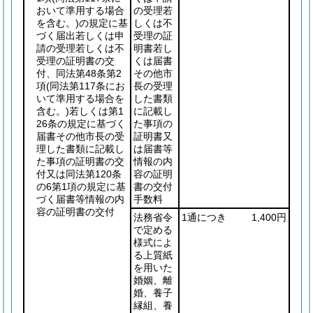
おいて準用する場合
の受理若
を含む。)
の規定に基
しくは不
づく届出若しくは申
受理の証
請の受理若しくは不
明書若し
受理の証明書の交
くは届書
付、同法第48条第2
その他市
項
(同法第117条にお
長の受理
いて準用する場合を
した書類
含む。)
若しくは第1
に記載し
26条の規定に基づく
た事項の
届書その他市長の受
証明書又
理した書類に記載し
は届書等
た事項の証明書の交
情報の内
付又は同法第120条
容の証明
の6第1項の規定に基
書の交付
づく届書等情報の内
手数料
容の証明書の交付
法務省令
1通につき
1,400円
で定める
様式によ
る上質紙
を用いた
婚姻、離
婚、養子
縁組、養