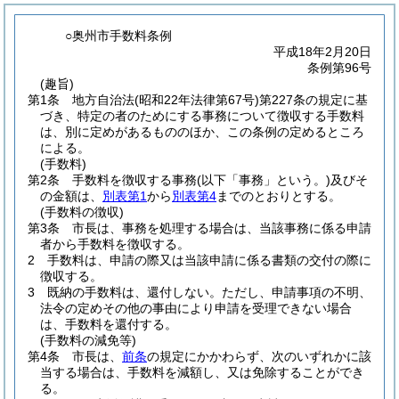
○奥州市手数料条例
平成18年2月20日
条例第96号
(趣旨)
第1条
地方自治法
(昭和22年法律第67号)
第227条の規定に基
づき、特定の者のためにする事務について徴収する手数料
は、別に定めがあるもののほか、この条例の定めるところ
による。
(手数料)
第2条
手数料を徴収する事務
(以下「事務」という。)
及びそ
の金額は、
別表第1
から
別表第4
までのとおりとする。
(手数料の徴収)
第3条
市長は、事務を処理する場合は、当該事務に係る申請
者から手数料を徴収する。
2
手数料は、申請の際又は当該申請に係る書類の交付の際に
徴収する。
3
既納の手数料は、還付しない。
ただし、申請事項の不明、
法令の定めその他の事由により申請を受理できない場合
は、手数料を還付する。
(手数料の減免等)
第4条
市長は、
前条
の規定にかかわらず、次のいずれかに該
当する場合は、手数料を減額し、又は免除することができ
る。