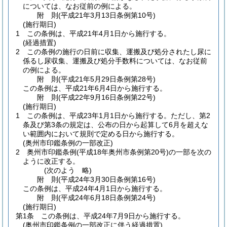
については、なお従前の例による。
附
則
(平成21年3月13日
条例第10号)
(施行期日)
1
この条例は、平成21年4月1日から施行する。
(経過措置)
2
この条例の施行の日前に収集、運搬及び処分されたし尿に
係るし尿収集、運搬及び処分手数料については、なお従前
の例による。
附
則
(平成21年5月29日
条例第28号)
この条例は、平成21年6月4日から施行する。
附
則
(平成22年9月16日
条例第22号)
(施行期日)
1
この条例は、平成23年1月1日から施行する。
ただし、第2
条及び第3条の規定は、公布の日から起算して6月を超えな
い範囲内において規則で定める日から施行する。
(奥州市印鑑条例の一部改正)
2
奥州市印鑑条例
(平成18年奥州市条例第20号)
の一部を次の
ように改正する。
(次のよう 略)
附
則
(平成24年3月30日
条例第16号)
この条例は、平成24年4月1日から施行する。
附
則
(平成24年6月18日
条例第24号)
(施行期日)
第1条
この条例は、平成24年7月9日から施行する。
(奥州市印鑑条例の一部改正に伴う経過措置)