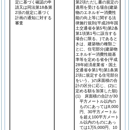
定に基づく確認の申
第2項ただし書の規定の
請又は同法第18条第
適用を受ける場合
(建築
2項の規定に基づく
物のエネルギー消費性
計画の通知に対する
能の向上等に関する法
審査
律施行規則
(平成28年国
土交通省令第5号)
第2条
第1項第1号に該当する
場合に限る。)
であると
きは、建築物の種類ご
とに、住宅部分
(建築物
エネルギー消費性能基
準等を定める省令
(平成
28年経済産業省・国土
交通省令第1号)
第1条第
2項に規定する住宅部分
をいう。)
の床面積の合
計の区分に応じ、
(2)
に
定める額を加算した額)
(1)
床面積の合計が30
平方メートル以内の
ものにあっては8,000
円、30平方メートル
を超え100平方メート
ル以内のものにあっ
ては1万5,000円、10