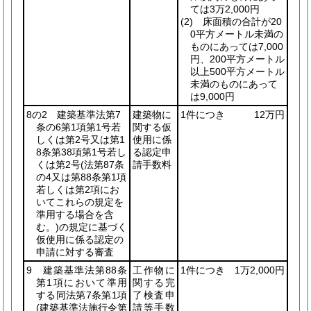
ては3万2,000円
(2)
床面積の合計が20
0平方メートル未満の
ものにあっては7,000
円、200平方メートル
以上500平方メートル
未満のものにあって
は9,000円
8の2 建築基準法第7
建築物に
1件につき
12万円
条の6第1項第1号若
関する仮
しくは第2号又は第1
使用に係
8条第38項第1号若し
る認定申
くは第2号
(法第87条
請手数料
の4又は第88条第1項
若しくは第2項にお
いてこれらの規定を
準用する場合を含
む。)
の規定に基づく
仮使用に係る認定の
申請に対する審査
9 建築基準法第88条
工作物に
1件につき
1万2,000円
第1項において準用
関する完
する同法第7条第1項
了検査申
(建築基準法施行令第
請等手数