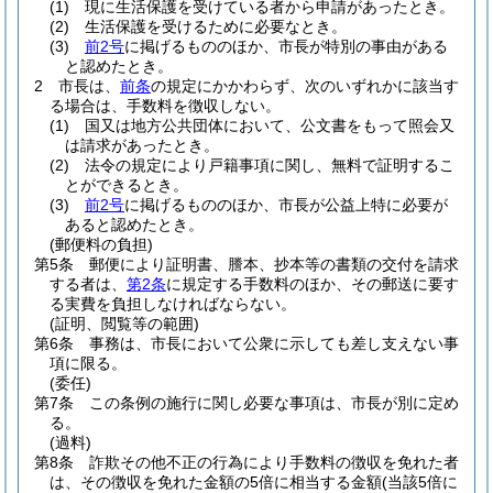
(1)
現に生活保護を受けている者から申請があったとき。
(2)
生活保護を受けるために必要なとき。
(3)
前2号
に掲げるもののほか、市長が特別の事由がある
と認めたとき。
2
市長は、
前条
の規定にかかわらず、次のいずれかに該当す
る場合は、手数料を徴収しない。
(1)
国又は地方公共団体において、公文書をもって照会又
は請求があったとき。
(2)
法令の規定により戸籍事項に関し、無料で証明するこ
とができるとき。
(3)
前2号
に掲げるもののほか、市長が公益上特に必要が
あると認めたとき。
(郵便料の負担)
第5条
郵便により証明書、謄本、抄本等の書類の交付を請求
する者は、
第2条
に規定する手数料のほか、その郵送に要す
る実費を負担しなければならない。
(証明、閲覧等の範囲)
第6条
事務は、市長において公衆に示しても差し支えない事
項に限る。
(委任)
第7条
この条例の施行に関し必要な事項は、市長が別に定め
る。
(過料)
第8条
詐欺その他不正の行為により手数料の徴収を免れた者
は、その徴収を免れた金額の5倍に相当する金額
(当該5倍に