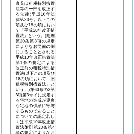
査又は租税特別措置
法等の一部を改正す
る法律
(平成10年法
律第23号。以下この
項及び18の項におい
て「平成10年改正措
置法」という。)
附則
第20条第3項の規定
によりなお従前の例
によることとされる
平成10年改正措置法
第1条の規定による
改正前の租税特別措
置法
(以下この項及び
18の項において「旧
租税特別措置法」と
いう。)
第63条の2第
3項第3号イに規定す
る宅地の造成が優良
な宅地の供給に寄与
するものであること
についての認定若し
くは平成10年改正措
置法附則第20条第4
項の規定によりなお