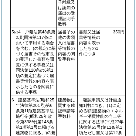
子離縁又
は認知の
届出の受
理証明手
数料
5の4 戸籍法第48条第
届書その
書類又は届
350円
2項
(同法第117条に
他の書類
書等情報の
おいて準用する場合
又は届書
内容を表示
を含む。)
の規定に基
等情報の
したもの1
づく届書その他市長
内容の閲
件につき
の受理した書類を閲
覧手数料
覧に供する事務又は
同法第120条の6第1
項の規定に基づく届
書等情報の内容を表
示したものを閲覧に
供する事務
6 建築基準法
(昭和25
建築物に
確認申請又は計画通
年法律第201号)
第6
関する確
知1件につき、
(1)
に定
条第1項
(建築基準法
認申請等
める額
(建築物のエネル
施行令
(昭和25年政
手数料
ギー消費性能の向上等
令第338号)
第148条
に関する法律
(平成27年
第1項第1号に掲げる
法律第53号)
第11条第1
建築物に限る。)
の規
項ただし書又は第12条