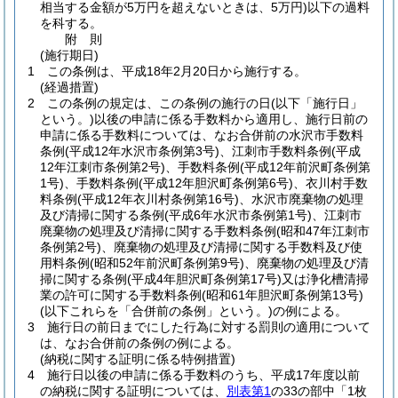
相当する金額が5万円を超えないときは、5万円)
以下の過料
を科する。
附
則
(施行期日)
1
この条例は、平成18年2月20日から施行する。
(経過措置)
2
この条例の規定は、この条例の施行の日
(以下「施行日」
という。)
以後の申請に係る手数料から適用し、施行日前の
申請に係る手数料については、なお合併前の水沢市手数料
条例
(平成12年水沢市条例第3号)
、江刺市手数料条例
(平成
12年江刺市条例第2号)
、手数料条例
(平成12年前沢町条例第
1号)
、手数料条例
(平成12年胆沢町条例第6号)
、衣川村手数
料条例
(平成12年衣川村条例第16号)
、水沢市廃棄物の処理
及び清掃に関する条例
(平成6年水沢市条例第1号)
、江刺市
廃棄物の処理及び清掃に関する手数料条例
(昭和47年江刺市
条例第2号)
、廃棄物の処理及び清掃に関する手数料及び使
用料条例
(昭和52年前沢町条例第9号)
、廃棄物の処理及び清
掃に関する条例
(平成4年胆沢町条例第17号)
又は浄化槽清掃
業の許可に関する手数料条例
(昭和61年胆沢町条例第13号)
(以下これらを「合併前の条例」という。)
の例による。
3
施行日の前日までにした行為に対する罰則の適用について
は、なお合併前の条例の例による。
(納税に関する証明に係る特例措置)
4
施行日以後の申請に係る手数料のうち、平成17年度以前
の納税に関する証明については、
別表第1
の33の部中「1枚