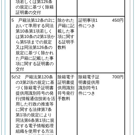
項若しくは第126条
の規定に基づく除籍
証明書の交付
5 戸籍法第12条の2に
除かれた
証明事項1
450円
おいて準用する同法
戸籍に記
件につき
第10条第1項若しく
載した事
は第10条の2第1項か
項に関す
ら第5項までの規定
る証明手
又は同法第126条の
数料
規定に基づく除かれ
た戸籍に記載した事
項に関する証明書の
交付
5の2 戸籍法第120条
除籍電子
除籍電子証
700円
の3第2項の規定に基
証明書提
明書提供用
づく除籍電子証明書
供用識別
識別符号1
提供用識別符号の発
符号発行
件につき
行
(情報通信技術を活
手数料
用した行政の推進等
に関する法律第7条
第1項の規定により
同法第6条第1項に規
定する電子情報処理
組織を使用する方法