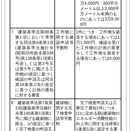
万4,000円、300平方
メートル以上2,000平
方メートル未満のも
のにあっては3万8,00
0円
7 建築基準法第88条
工作物に
1件につき 工作物を築
第1項において準用
関する確
造する場合にあっては1
する同法第6条第1項
認申請等
万1,000円、確認を受け
(建築基準法施行令
手数料
た工作物の計画の変更
(昭和25年政令第338
をして工作物を築造す
号)
第138条第1項第1
る場合にあっては6,000
号若しくは第3号又
円
は第5号に掲げる工
作物)
の規定に基づく
確認の申請又は同法
第18条第2項の規定
に基づく計画の通知
に対する審査
8 建築基準法第7条第
建築物に
完了検査申請又は工
1項
(建築基準法施行
関する完
事完了通知1件につき、
令第148条第1項第1
了検査申
(1)
に定める額
(建築物の
号に掲げる建築物に
請等手数
エネルギー消費性能の
限る。)
の規定に基づ
料
向上等に関する法律第1
く完了検査の申請又
1条第1項に規定する要