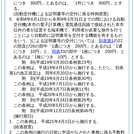
につき 300円」とあるのは、「1件につき 300円」とす
る。
(自動交付機による証明書等の交付に係る特例措置)
5
令和8年6月1日から令和9年3月31日までの間における自動
交付機
(本市の電子計算機と電気通信回線で接続された本市
以外の者が設置する端末機で、利用者が必要な操作を行う
ことにより自動的に証明書等を交付する機能を有するもの
をいう。)
による証明書等の交付については、
別表第1
の22
の部及び26の部中「1通につき 200円」とあるのは「1通
につき 10円」と、
同表
33の部中「1枚につき 200円」と
あるのは「1枚につき 10円」とする。
附
則
(平成19年3月30日
条例第23号)
この条例は、平成19年4月1日から施行する。
ただし、別表
第1の改正規定は、同年6月20日から施行する。
附
則
(平成19年6月21日
条例第30号)
この条例は、平成19年7月1日から施行する。
附
則
(平成20年3月7日
条例第11号)
この条例は、平成20年4月1日から施行する。
附
則
(平成20年4月24日
条例第26号)
この条例は、平成20年5月1日から施行する。
附
則
(平成20年12月12日
条例第46号)
(施行期日)
1
この条例は、平成21年4月1日から施行する。
(経過措置)
2
この条例の施行の日前に申請がなされた事務に係る手数料