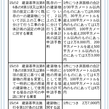
15の2 建築基準法第8
既存の一
1件につき床面積の合計
6条の8第1項又は第3
の建築物
が30平方メートル以内
項の規定に基づく既
につい
のものにあっては8,000
存の一の建築物につ
て、2以
円、30平方メートルを
いて2以上の工事に
上の工事
超え100平方メートル以
分けて行う工事の全
に分けて
内のものにあっては1万
体計画の認定の申請
行う工事
5,000円、100平方メー
に対する審査
の全体計
トルを超え200平方メー
画の認定
トル以内のものにあっ
申請手数
ては2万8,000円、200
料
平方メートルを超え500
平方メートル以内のも
のにあっては3万3,000
円
15の3 建築基準法第8
建築物を
1件につき床面積の合計
7条の3第3項又は第6
一時的に
が100平方メートル以内
項の規定に基づく建
他の用途
のものにあっては6万
築物の用途を変更し
として使
円、100平方メートルを
て一時的に他の用途
用する場
超え500平方メートル以
の建築物として使用
合の許可
内のものにあっては8万
する場合の許可の申
申請手数
円
請に対する審査
料
15の4 建築基準法施
建築物に
1件につき
2万7,000円
行令第137条の12第
関する認