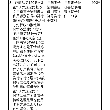
3 戸籍法第120条の3
戸籍電子
戸籍電子証
400円
第2項の規定に基づ
証明書提
明書提供用
く戸籍電子証明書提
供用識別
識別符号1
供用識別符号の発行
符号発行
件につき
(情報通信技術を活用
手数料
した行政の推進等に
関する法律
(平成14
年法律第151号)
第7
条第1項の規定によ
り同法第6条第1項に
規定する電子情報処
理組織を使用する方
法
(総務省令で定める
ものに限る。以下こ
の項において同じ。)
により戸籍電子証明
書提供用識別符号の
発行を行う場合
(当該
発行に係る戸籍電子
証明書の請求が同条
第1項の規定により
同項に規定する電子
情報処理組織を使用
する方法により行わ
れた場合に限る。)
に