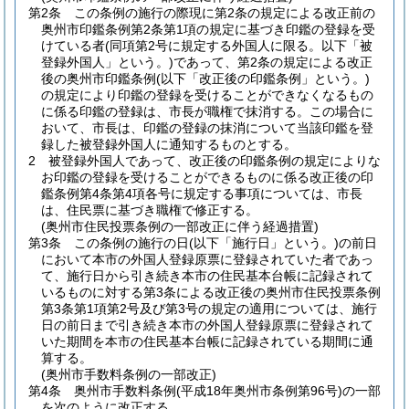
第2条
この条例の施行の際現に第2条の規定による改正前の
奥州市印鑑条例第2条第1項の規定に基づき印鑑の登録を受
けている者
(同項第2号に規定する外国人に限る。以下「被
登録外国人」という。)
であって、第2条の規定による改正
後の奥州市印鑑条例
(以下「改正後の印鑑条例」という。)
の規定により印鑑の登録を受けることができなくなるもの
に係る印鑑の登録は、市長が職権で抹消する。
この場合に
おいて、市長は、印鑑の登録の抹消について当該印鑑を登
録した被登録外国人に通知するものとする。
2
被登録外国人であって、改正後の印鑑条例の規定によりな
お印鑑の登録を受けることができるものに係る改正後の印
鑑条例第4条第4項各号に規定する事項については、市長
は、住民票に基づき職権で修正する。
(奥州市住民投票条例の一部改正に伴う経過措置)
第3条
この条例の施行の日
(以下「施行日」という。)
の前日
において本市の外国人登録原票に登録されていた者であっ
て、施行日から引き続き本市の住民基本台帳に記録されて
いるものに対する第3条による改正後の奥州市住民投票条例
第3条第1項第2号及び第3号の規定の適用については、施行
日の前日まで引き続き本市の外国人登録原票に登録されて
いた期間を本市の住民基本台帳に記録されている期間に通
算する。
(奥州市手数料条例の一部改正)
第4条
奥州市手数料条例
(平成18年奥州市条例第96号)
の一部
を次のように改正する。