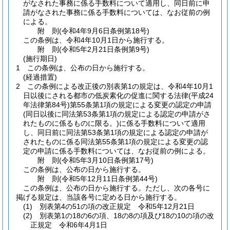
がなされた事務に係る手数料について適用し、同日前に申
請がなされた事務に係る手数料については、なお従前の例
による。
附
則
(令和4年9月6日
条例第18号)
この条例は、令和4年10月1日から施行する。
附
則
(令和5年2月21日
条例第9号)
(施行期日)
1
この条例は、公布の日から施行する。
(経過措置)
2
この条例による改正後の別表第1の規定は、令和4年10月1
日以後にされる都市の低炭素化の促進に関する法律
(平成24
年法律第84号)
第55条第1項の規定による変更の認定の申請
(同日以後に同法第53条第1項の規定による認定の申請がさ
れたものに係るものに限る。)
に係る手数料について適用
し、同日前に同法第53条第1項の規定による認定の申請が
されたものに係る同法第55条第1項の規定による変更の認
定の申請に係る手数料については、なお従前の例による。
附
則
(令和5年3月10日
条例第17号)
この条例は、公布の日から施行する。
附
則
(令和5年12月11日
条例第44号)
この条例は、公布の日から施行する。
ただし、次の各号に
掲げる規定は、当該各号に定める日から施行する。
(1)
別表第4の51の項の改正規定 令和5年12月21日
(2)
別表第1の18の6の項、18の8の項及び18の10の項の改
正規定 令和6年4月1日