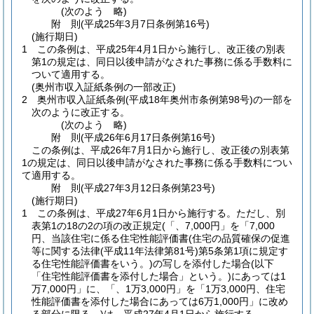
(次のよう 略)
附
則
(平成25年3月7日
条例第16号)
(施行期日)
1
この条例は、平成25年4月1日から施行し、改正後の別表
第1の規定は、同日以後申請がなされた事務に係る手数料に
ついて適用する。
(奥州市収入証紙条例の一部改正)
2
奥州市収入証紙条例
(平成18年奥州市条例第98号)
の一部を
次のように改正する。
(次のよう 略)
附
則
(平成26年6月17日
条例第16号)
この条例は、平成26年7月1日から施行し、改正後の別表第
1の規定は、同日以後申請がなされた事務に係る手数料につい
て適用する。
附
則
(平成27年3月12日
条例第23号)
(施行期日)
1
この条例は、平成27年6月1日から施行する。
ただし、別
表第1の18の2の項の改正規定
(「、7,000円」を「7,000
円、当該住宅に係る住宅性能評価書
(住宅の品質確保の促進
等に関する法律
(平成11年法律第81号)
第5条第1項に規定す
る住宅性能評価書をいう。)
の写しを添付した場合
(以下
「住宅性能評価書を添付した場合」という。)
にあっては1
万7,000円」に、「、1万3,000円」を「1万3,000円、住宅
性能評価書を添付した場合にあっては6万1,000円」に改め