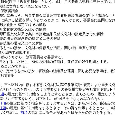
委員会
(以下「教育委員会」という。)
は、この条例の執行に当たっては、
調整に留意しなければならない。
財保護審議会
の規定に基づき、教育委員会に奥州市文化財保護審議会
(以下「審議会」と
次に掲げる措置を採ろうとするときは、あらかじめ、審議会に諮問しな
形文化財の指定又はその解除
形文化財の指定又はその解除
形民俗文化財又は奥州市指定無形民俗文化財の指定又はその解除
跡名勝天然記念物の指定又はその解除
存技術の選定又はその解除
るもののほか、文化財の保存及び活用に関し特に重要な事項
0人以内で組織する。
験者のうちから、教育委員会が委嘱する。
年とする。
ただし、補欠の委員の任期は、前任者の残任期間とする。
れることができる。
でに定めるもののほか、審議会の組織及び運営に関し必要な事項は、教
有形文化財
は、市の区域内に存する有形文化財
(法第27条第1項の規定により重要
定されたものを除く。)
のうち重要なものを奥州市指定有形文化財
(以下
前項
の規定に基づく指定をしようとするときは、あらかじめ、指定しよ
基づく占有者をいう。以下同じ。)
の同意を得なければならない。
1項
の規定に基づく指定をしようとするときは、あらかじめ、審議会の
1項
の規定に基づく指定をするときは、その旨を告示するとともに、当
づく指定は、
前項
の規定による告示があった日からその効力を生ずる。