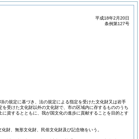
平成18年2月20日
条例第127号
第2項の規定に基づき、法の規定による指定を受けた文化財又は岩手
定を受けた文化財以外の文化財で、市の区域内に存するもののうち
上に資するとともに、我が国文化の進歩に貢献することを目的とす
形文化財、無形文化財、民俗文化財及び記念物をいう。