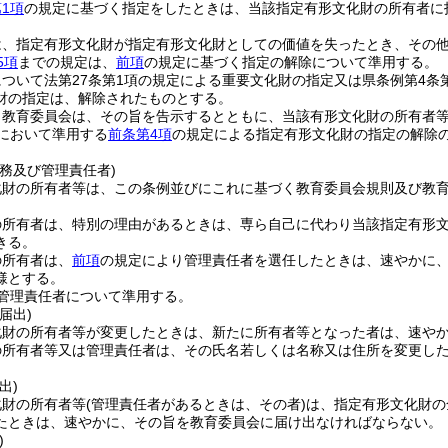
1項
の規定に基づく指定をしたときは、当該指定有形文化財の所有者に
は、指定有形文化財が指定有形文化財としての価値を失ったとき、その
5項
までの規定は、
前項
の規定に基づく指定の解除について準用する。
ついて法第27条第1項の規定による重要文化財の指定又は県条例第4条
財の指定は、解除されたものとする。
、教育委員会は、その旨を告示するとともに、当該有形文化財の所有者
において準用する
前条第4項
の規定による指定有形文化財の指定の解除
務及び管理責任者)
化財の所有者等は、この条例並びにこれに基づく教育委員会規則及び教
の所有者は、特別の理由があるときは、専ら自己に代わり当該指定有形
きる。
の所有者は、
前項
の規定により管理責任者を選任したときは、速やかに
様とする。
管理責任者について準用する。
届出)
化財の所有者等が変更したときは、新たに所有者等となった者は、速や
の所有者等又は管理責任者は、その氏名若しくは名称又は住所を変更し
出)
化財の所有者等
(管理責任者があるときは、その者)
は、指定有形文化財の
たときは、速やかに、その旨を教育委員会に届け出なければならない。
)