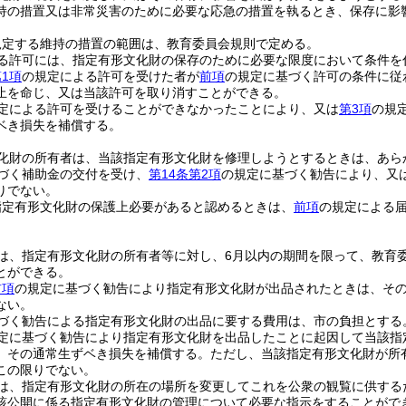
持の措置又は非常災害のために必要な応急の措置を執るとき、保存に影
規定する維持の措置の範囲は、教育委員会規則で定める。
る許可には、指定有形文化財の保存のために必要な限度において条件を
1項
の規定による許可を受けた者が
前項
の規定に基づく許可の条件に従
止を命じ、又は当該許可を取り消すことができる。
定による許可を受けることができなかったことにより、又は
第3項
の規
ベき損失を補償する。
化財の所有者は、当該指定有形文化財を修理しようとするときは、あら
づく補助金の交付を受け、
第14条第2項
の規定に基づく勧告により、又
りでない。
指定有形文化財の保護上必要があると認めるときは、
前項
の規定による
。
は、指定有形文化財の所有者等に対し、6月以内の期間を限って、教育
とができる。
前項
の規定に基づく勧告により指定有形文化財が出品されたときは、そ
ない。
づく勧告による指定有形文化財の出品に要する費用は、市の負担とする
定に基づく勧告により指定有形文化財を出品したことに起因して当該指
、その通常生ずベき損失を補償する。
ただし、当該指定有形文化財が所
この限りでない。
は、指定有形文化財の所在の場所を変更してこれを公衆の観覧に供する
該公開に係る指定有形文化財の管理について必要な指示をすることがで