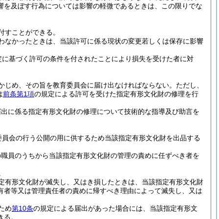
響を及ぼす行為については影響の軽微であるときは、この限りでな
付すことができる。
わなかったときは、当該許可に係る現状の変更若しくは保存に影響
定に基づく許可の条件を付されたことにより損失を受けた者に対
かじめ、その旨を教育委員会に届け出なければならない。
ただし、
は
前条第1項
の規定による許可を受けた指定有形文化財の修理を行
届出に係る指定有形文化財の修理について技術的な指導及び助言を
委員会の行う公開の用に供するため当該指定有形文化財を出品する
の職員のうちから当該指定有形文化財の管理の責めに任ずべき者を
。
定有形文化財が滅失し、又はき損したときは、当該指定有形文化財
有者等又は管理責任者の責めに帰すべき理由によって滅失し、又は
ため
第10条
の規定による届出があった場合には、当該指定有形文
きる。