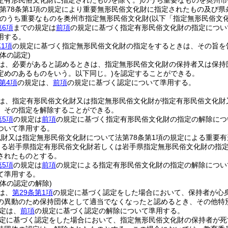
定有形民俗文化財に指定されたものを除く。)
のうち重要なものを奥州市
法第78条第1項の規定により重要無形民俗文化財に指定されたもの及び県
のうち重要なものを奥州市指定無形民俗文化財
(以下「指定無形民俗文
第6項
までの規定は
前項
の規定に基づく指定有形民俗文化財の指定につい
用する。
1項
の規定に基づく指定無形民俗文化財の指定をするときは、その旨を
体の認定)
は、必要があると認めるときは、指定無形民俗文化財の保持者又は保持
定めのあるものをいう。以下同じ。)
を認定することができる。
第4項
の規定は、
前項
の規定に基づく認定について準用する。
は、指定有形民俗文化財又は指定無形民俗文化財が指定有形民俗文化財
、その指定を解除することができる。
第5項
の規定は
前項
の規定に基づく指定有形民俗文化財の指定の解除につ
ついて準用する。
財又は指定無形民俗文化財について法第78条第1項の規定による重要有
よる岩手県指定有形民俗文化財若しくは岩手県指定無形民俗文化財の指
されたものとする。
第5項
の規定は
前項
の規定による指定有形民俗文化財の指定の解除につい
て準用する。
体の認定の解除)
は、
第29条第1項
の規定に基づく認定をした場合において、保持者が心
の異動のため保持団体として適当でなくなったと認めるとき、その他特
定は、
前項
の規定に基づく認定の解除について準用する。
定に基づく認定をした場合において、指定無形民俗文化財の保持者が死