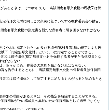
者があるときは、その者)
に対し、当該指定有形文化財の現状又は管
指定有形文化財に関しこの条例に基づいてする教育委員会の勧告、
該指定有形文化財の指定書を新たな所有者に引き渡さなければなら
無形文化財に指定されたもの及び県条例第24条第1項の規定により岩
(以下「指定無形文化財」という。)
に指定することができる。
持者又は保持団体
(指定無形文化財を保持する者が主たる構成員とな
ればならない。
は、あらかじめ、審議会の意見を聴かなければならない。
の旨を告示するとともに、当該指定無形文化財の保持者又は保持団
。
持者又は保持団体として認定するに足りるものがあると認めるとき
他特別の理由があるときは、その指定を解除することができる。
、保持団体がその構成員の異動のため保持団体として適当でなくな
認定の解除について準用する。