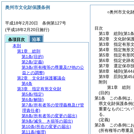
奥州市文化財保護条例
○奥州市文化
平成18年2月20日 条例第127号
目次
(平成18年2月20日施行)
第1章
総則
(第1
第2章
文化財保
条項目次
沿革
第3章
指定有形
本則
第4章
指定無形
第1章
総則
第5章
指定有形
第1条
(目的)
第6章
指定史跡
第2条
(定義)
第7章
選定保存
第3条
(所有権等の尊重及び他の公
第8章
補則
(第44
益との調整)
第9章
罰則
(第4
第2章
文化財保護審議会
附則
第4条
第1章
総則
第3章
指定有形文化財
(目的)
第5条
(指定)
第1条
この条例は
第6条
(解除)
県文化財保護条例
第7条
(所有者等の管理義務及び管
重要なものについ
理責任者)
る。
第8条
(所有者等の変更の届出)
(定義)
第9条
(滅失、き損等の届出)
第2条
この条例にお
第10条
(所在の変更の届出)
(所有権等の尊重及
第11条
(修理)