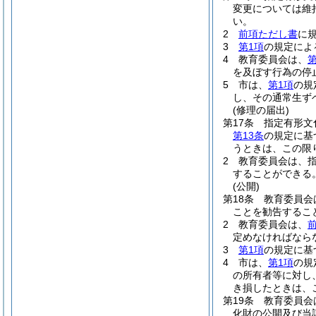
変更については維
い。
2
前項ただし書
に
3
第1項
の規定によ
4
教育委員会は、
第
を及ぼす行為の停
5
市は、
第1項
の規
し、その通常生ず
(修理の届出)
第17条
指定有形文
第13条
の規定に基
うときは、この限
2
教育委員会は、
することができる
(公開)
第18条
教育委員会
ことを勧告するこ
2
教育委員会は、
定めなければなら
3
第1項
の規定に基
4
市は、
第1項
の規
の所有者等に対し
き損したときは、
第19条
教育委員会
化財の公開及び当