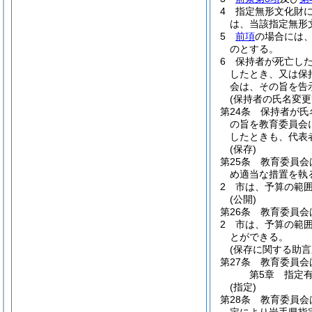
4
指定無形文化財に
は、当該指定無形
5
前項
の場合には
のとする。
6
保持者が死亡し
したとき、又は保
会は、その旨を告
(保持者の氏名変更
第24条
保持者が氏
の旨を教育委員会
したときも、代表
(保存)
第25条
教育委員会
め適当な措置を執
2
市は、予算の範
(公開)
第26条
教育委員会
2
市は、予算の範
とができる。
(保存に関する助言
第27条
教育委員会
第5章
指定
(指定)
第28条
教育委員会