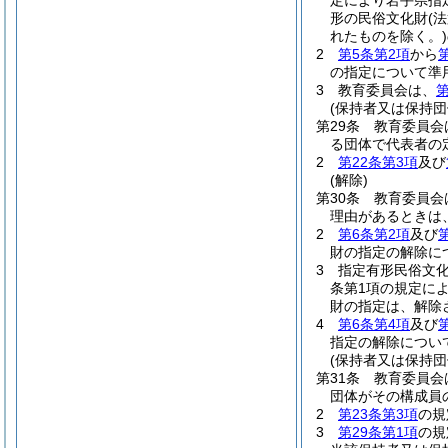
定により岩手県指
形の民俗文化財
(
れたものを除く。)
2
第5条第2項
から
の指定について準
3
教育委員会は、
第
(保持者又は保持団
第29条
教育委員会
る団体で代表者の
2
第22条第3項
及び
(解除)
第30条
教育委員会
理由があるときは
2
第6条第2項
及び
財の指定の解除に
3
指定有形民俗文化
条第1項の規定に
財の指定は、解除
4
第6条第4項
及び
指定の解除につい
(保持者又は保持団
第31条
教育委員会
団体がその構成員
2
第23条第3項
の規
3
第29条第1項
の規