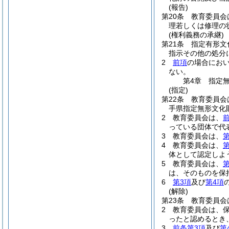
(報告)
第20条
教育委員会
理若しくは修理の
(権利義務の承継)
第21条
指定有形文
指示その他の処分
2
前項
の場合にお
ない。
第4章
指定
(指定)
第22条
教育委員会
手県指定無形文化
2
教育委員会は、
っている団体で代
3
教育委員会は、
第
4
教育委員会は、
第
体として認定しよ
5
教育委員会は、
第
は、そのものを保
6
第3項
及び
第4項
(解除)
第23条
教育委員会
2
教育委員会は、
ったと認めるとき
3
前条第3項
及び
第