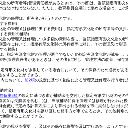
化財の所有者等
(管理責任者があるときは、その者)
は、当該指定有形文
け出なければならない。
ただし、教育委員会規則で定める場合は、この
化財の修理は、所有者が行うものとする。
する費用)
化財の管理又は修理に要する費用は、指定有形文化財の所有者等の負担
する費用の補助)
化財の管理又は修理につき多額の費用を要し、当該指定有形文化財の所
範囲内において、指定有形文化財の所有者等に対し、その管理又は修理
する勧告)
は、指定有形文化財の管理が適当でないため指定有形文化財が滅失し、
者等
(管理責任者があるときは、その者)
に対し、管理方法の改善、保存
指定有形文化財がき損している場合において、その保存のため必要があ
告をすることができる。
囲内において、
前2項
の規定に基づく勧告による管理又は修理を行う者に
納付金)
前条第3項
の規定に基づき市が補助金を交付した指定有形文化財のその
遺者又は受贈者を含む。)
は、当該補助に係る管理又は修理が行われた後
員会規則で定める計算方法により算出される金額を市に納付しなければ
いて、指定有形文化財を譲り渡した相手方が市であるとき、その他特別
は免除することができる。
)
化財の現状を変更し、又はその保存に影響を及ぼす行為をしようとする