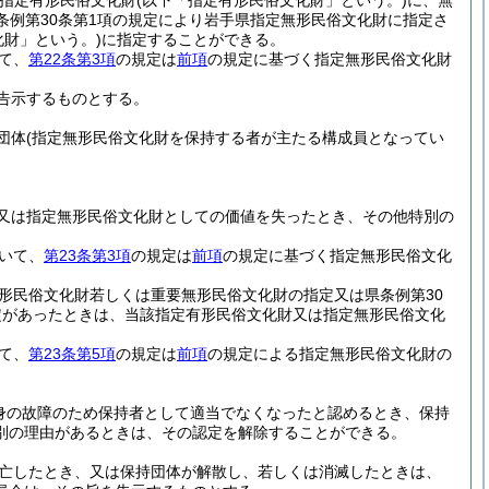
指定有形民俗文化財
(以下「指定有形民俗文化財」という。)
に、無
条例第30条第1項の規定により岩手県指定無形民俗文化財に指定さ
化財」という。)
に指定することができる。
て、
第22条第3項
の規定は
前項
の規定に基づく指定無形民俗文化財
告示するものとする。
団体
(指定無形民俗文化財を保持する者が主たる構成員となってい
又は指定無形民俗文化財としての価値を失ったとき、その他特別の
いて、
第23条第3項
の規定は
前項
の規定に基づく指定無形民俗文化
形民俗文化財若しくは重要無形民俗文化財の指定又は県条例第30
定があったときは、当該指定有形民俗文化財又は指定無形民俗文化
て、
第23条第5項
の規定は
前項
の規定による指定無形民俗文化財の
身の故障のため保持者として適当でなくなったと認めるとき、保持
別の理由があるときは、その認定を解除することができる。
亡したとき、又は保持団体が解散し、若しくは消滅したときは、