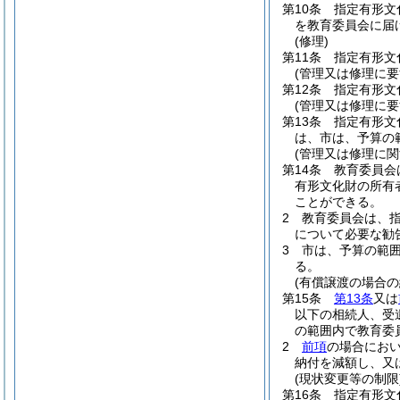
第10条
指定有形文
を教育委員会に届
(修理)
第11条
指定有形文
(管理又は修理に要
第12条
指定有形文
(管理又は修理に要
第13条
指定有形文
は、市は、予算の
(管理又は修理に関
第14条
教育委員会
有形文化財の所有
ことができる。
2
教育委員会は、
について必要な勧
3
市は、予算の範
る。
(有償譲渡の場合の
第15条
第13条
又は
以下の相続人、受
の範囲内で教育委
2
前項
の場合にお
納付を減額し、又
(現状変更等の制限
第16条
指定有形文