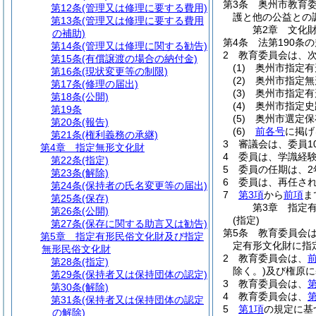
第3条
奥州市教育
第12条
(管理又は修理に要する費用)
護と他の公益との
第13条
(管理又は修理に要する費用
第2章
文化
の補助)
第4条
法第190条
第14条
(管理又は修理に関する勧告)
2
教育委員会は、
第15条
(有償譲渡の場合の納付金)
(1)
奥州市指定有
第16条
(現状変更等の制限)
(2)
奥州市指定無
第17条
(修理の届出)
(3)
奥州市指定有
第18条
(公開)
(4)
奥州市指定史
第19条
(5)
奥州市選定保
第20条
(報告)
(6)
前各号
に掲げ
第21条
(権利義務の承継)
3
審議会は、委員1
第4章
指定無形文化財
4
委員は、学識経
第22条
(指定)
5
委員の任期は、2
第23条
(解除)
6
委員は、再任さ
第24条
(保持者の氏名変更等の届出)
7
第3項
から
前項
ま
第25条
(保存)
第3章
指定
第26条
(公開)
(指定)
第27条
(保存に関する助言又は勧告)
第5条
教育委員会
第5章
指定有形民俗文化財及び指定
定有形文化財に指
無形民俗文化財
2
教育委員会は、
第28条
(指定)
除く。)
及び権原に
第29条
(保持者又は保持団体の認定)
3
教育委員会は、
第
第30条
(解除)
4
教育委員会は、
第
第31条
(保持者又は保持団体の認定
5
第1項
の規定に基
の解除)