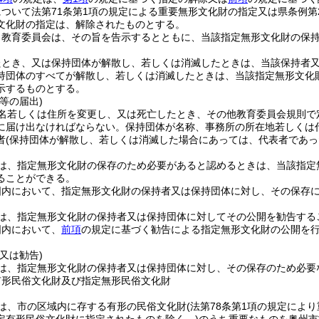
ついて法第71条第1項の規定による重要無形文化財の指定又は県条例第
文化財の指定は、解除されたものとする。
、教育委員会は、その旨を告示するとともに、当該指定無形文化財の保
たとき、又は保持団体が解散し、若しくは消滅したときは、当該保持者
持団体のすべてが解散し、若しくは消滅したときは、当該指定無形文化
示するものとする。
等の届出)
名若しくは住所を変更し、又は死亡したとき、その他教育委員会規則で
に届け出なければならない。
保持団体が名称、事務所の所在地若しくは
者
(保持団体が解散し、若しくは消滅した場合にあっては、代表者であっ
は、指定無形文化財の保存のため必要があると認めるときは、当該指定
ることができる。
囲内において、指定無形文化財の保持者又は保持団体に対し、その保存
は、指定無形文化財の保持者又は保持団体に対してその公開を勧告する
囲内において、
前項
の規定に基づく勧告による指定無形文化財の公開を
又は勧告)
は、指定無形文化財の保持者又は保持団体に対し、その保存のため必要
有形民俗文化財及び指定無形民俗文化財
は、市の区域内に存する有形の民俗文化財
(法第78条第1項の規定によ