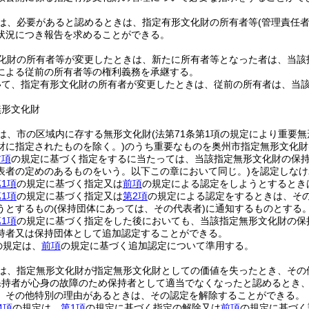
は、必要があると認めるときは、指定有形文化財の所有者等
(管理責任
状況につき報告を求めることができる。
化財の所有者等が変更したときは、新たに所有者等となった者は、当該
による従前の所有者等の権利義務を承継する。
いて、指定有形文化財の所有者が変更したときは、従前の所有者は、当
無形文化財
は、市の区域内に存する無形文化財
(法第71条第1項の規定により重要
財に指定されたものを除く。)
のうち重要なものを奥州市指定無形文化財
前項
の規定に基づく指定をするに当たっては、当該指定無形文化財の保
表者の定めのあるものをいう。以下この章において同じ。)
を認定しなけ
1項
の規定に基づく指定又は
前項
の規定による認定をしようとするとき
1項
の規定に基づく指定又は
第2項
の規定による認定をするときは、そ
うとするもの
(保持団体にあっては、その代表者)
に通知するものとする
1項
の規定に基づく指定をした後においても、当該指定無形文化財の保
持者又は保持団体として追加認定することができる。
の規定は、
前項
の規定に基づく追加認定について準用する。
は、指定無形文化財が指定無形文化財としての価値を失ったとき、その
保持者が心身の故障のため保持者として適当でなくなったと認めるとき
、その他特別の理由があるときは、その認定を解除することができる。
4項
の規定は、
第1項
の規定に基づく指定の解除又は
前項
の規定に基づく