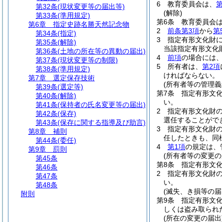
6
教育委員会は、
第
第32条
(現状変更等の届出等)
(解除)
第33条
(準用規定)
第6条
教育委員会
第6章
指定史跡名勝天然記念物
2
前条第3項
から
第
第34条
(指定)
3
指定有形文化財に
第35条
(解除)
当該指定有形文化
第36条
(土地の所在等の異動の届出)
4
前項
の場合には
第37条
(現状変更等の制限)
5
所有者は、
第2項
第38条
(準用規定)
ければならない。
第7章
選定保存技術
(所有者等の管理義
第39条
(選定等)
第7条
指定有形文
第40条
(解除)
い。
第41条
(保持者の氏名変更等の届出)
2
指定有形文化財
第42条
(保存)
選任することがで
第43条
(保存に関する指導及び助言)
3
指定有形文化財
第8章
補則
任したときも、同
第44条
(委任)
4
第1項
の規定は、
第9章
罰則
(所有者等の変更の
第45条
第8条
指定有形文
第46条
2
指定有形文化財
第47条
い。
第48条
(滅失、き損等の届
附則
第9条
指定有形文
しくは盗み取られ
(所在の変更の届出