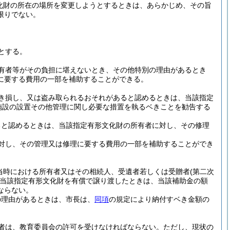
化財の所在の場所を変更しようとするときは、あらかじめ、その旨
限りでない。
とする。
有者等がその負担に堪えないとき、その他特別の理由があるとき
に要する費用の一部を補助することができる。
き損し、又は盗み取られるおそれがあると認めるときは、当該指定
施設の設置その他管理に関し必要な措置を執るベきことを勧告する
ると認めるときは、当該指定有形文化財の所有者に対し、その修理
対し、その管理又は修理に要する費用の一部を補助することができ
当時における所有者又はその相続人、受遺者若しくは受贈者
(第二次
当該指定有形文化財を有償で譲り渡したときは、当該補助金の額
ならない。
の理由があるときは、市長は、
同項
の規定により納付すベき金額の
者は、教育委員会の許可を受けなければならない。
ただし、現状の