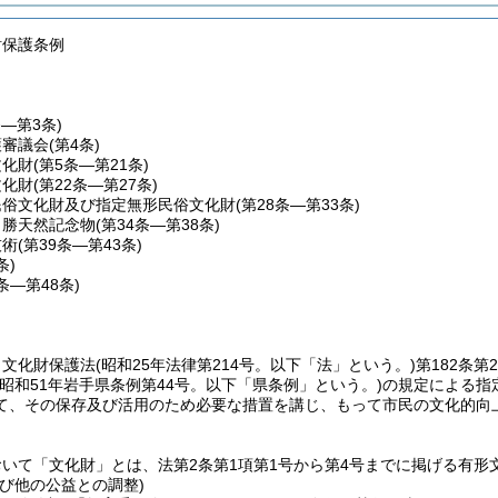
財保護条例
条―第3条)
護審議会
(第4条)
文化財
(第5条―第21条)
文化財
(第22条―第27条)
民俗文化財及び指定無形民俗文化財
(第28条―第33条)
名勝天然記念物
(第34条―第38条)
技術
(第39条―第43条)
条)
5条―第48条)
、文化財保護法
(昭和25年法律第214号。以下「法」という。)
第182条
(昭和51年岩手県条例第44号。以下「県条例」という。)
の規定による指
て、その保存及び活用のため必要な措置を講じ、もって市民の文化的向
いて「文化財」とは、法第2条第1項第1号から第4号までに掲げる有
び他の公益との調整)