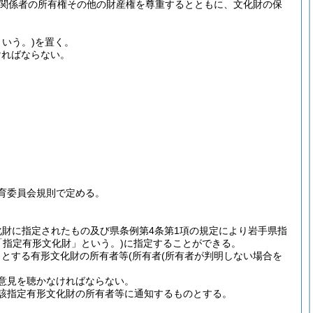
関係者の所有権その他の財産権を尊重するとともに、文化財の保
いう。)
を置く。
ければならない。
育委員会規則で定める。
文化財に指定されたもの及び県条例第4条第1項の規定により岩手県指
「指定有形文化財」という。)
に指定することができる。
うとする有形文化財の所有者等
(所有者
(所有者が判明しない場合を
意見を聴かなければならない。
該指定有形文化財の所有者等に通知するものとする。