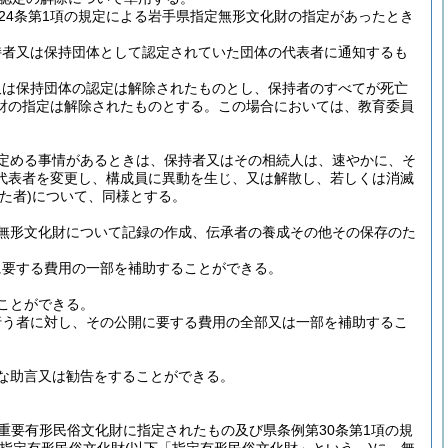
24条第1項の規定による岩手県指定無形文化財の指定があったとき
持者又は保持団体として認定されていた団体の代表者に通知するも
又は保持団体の認定は解除されたものとし、保持者のすべてが死亡
財の指定は解除されたものとする。
この場合においては、教育委員
定める事情があるときは、保持者又はその相続人は、速やかに、そ
代表者を変更し、構成員に異動を生じ、又は解散し、若しくは消滅
た者)
について、同様とする。
無形文化財について記録の作成、伝承者の養成その他その保存のた
に要する費用の一部を補助することができる。
ことができる。
行う者に対し、その公開に要する費用の全部又は一部を補助するこ
な助言又は勧告をすることができる。
り重要有形民俗文化財に指定されたもの及び県条例第30条第1項の規