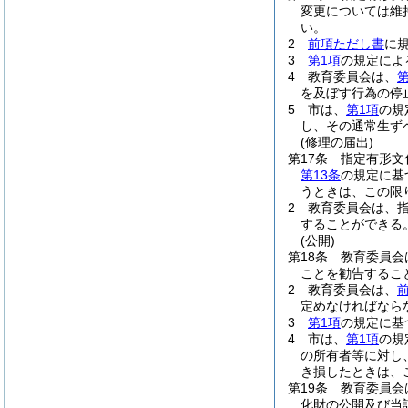
変更については維
い。
2
前項ただし書
に
3
第1項
の規定によ
4
教育委員会は、
第
を及ぼす行為の停
5
市は、
第1項
の規
し、その通常生ず
(修理の届出)
第17条
指定有形文
第13条
の規定に基
うときは、この限
2
教育委員会は、
することができる
(公開)
第18条
教育委員会
ことを勧告するこ
2
教育委員会は、
定めなければなら
3
第1項
の規定に基
4
市は、
第1項
の規
の所有者等に対し
き損したときは、
第19条
教育委員会
化財の公開及び当