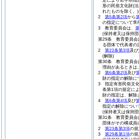
定により岩手県指
形の民俗文化財
(
れたものを除く。)
2
第5条第2項
から
の指定について準
3
教育委員会は、
第
(保持者又は保持団
第29条
教育委員会
る団体で代表者の
2
第22条第3項
及び
(解除)
第30条
教育委員会
理由があるときは
2
第6条第2項
及び
財の指定の解除に
3
指定有形民俗文化
条第1項の規定に
財の指定は、解除
4
第6条第4項
及び
指定の解除につい
(保持者又は保持団
第31条
教育委員会
団体がその構成員
2
第23条第3項
の規
3
第29条第1項
の規