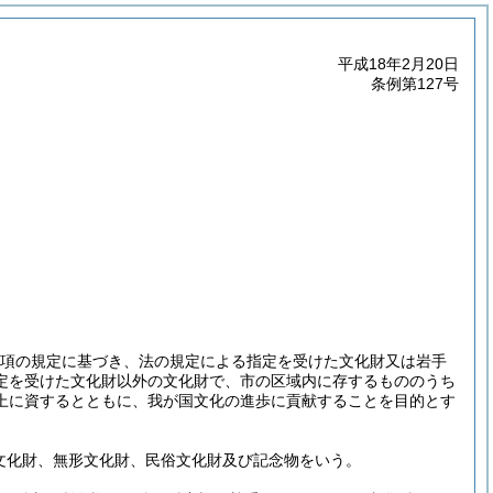
平成18年2月20日
条例第127号
第2項の規定に基づき、法の規定による指定を受けた文化財又は岩手
定を受けた文化財以外の文化財で、市の区域内に存するもののうち
上に資するとともに、我が国文化の進歩に貢献することを目的とす
形文化財、無形文化財、民俗文化財及び記念物をいう。