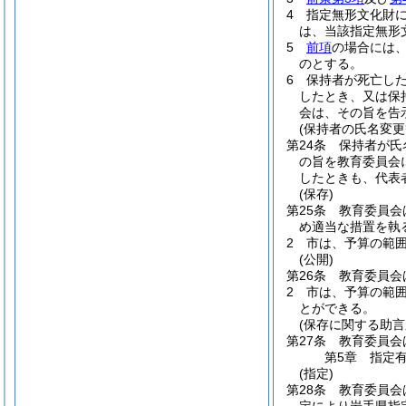
4
指定無形文化財に
は、当該指定無形
5
前項
の場合には
のとする。
6
保持者が死亡し
したとき、又は保
会は、その旨を告
(保持者の氏名変更
第24条
保持者が氏
の旨を教育委員会
したときも、代表
(保存)
第25条
教育委員会
め適当な措置を執
2
市は、予算の範
(公開)
第26条
教育委員会
2
市は、予算の範
とができる。
(保存に関する助言
第27条
教育委員会
第5章
指定
(指定)
第28条
教育委員会