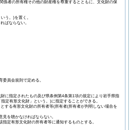
関係者の所有権その他の財産権を尊重するとともに、文化財の保
いう。)
を置く。
ければならない。
育委員会規則で定める。
文化財に指定されたもの及び県条例第4条第1項の規定により岩手県指
「指定有形文化財」という。)
に指定することができる。
うとする有形文化財の所有者等
(所有者
(所有者が判明しない場合を
意見を聴かなければならない。
該指定有形文化財の所有者等に通知するものとする。