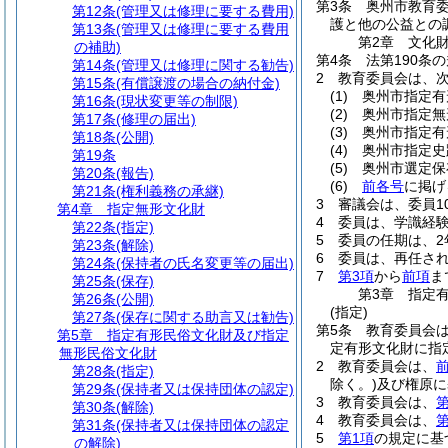
第3条
奥州市教育
第12条
(管理又は修理に要する費用)
護と他の公益との
第13条
(管理又は修理に要する費用
第2章
文化
の補助)
第4条
法第190条
第14条
(管理又は修理に関する勧告)
2
教育委員会は、
第15条
(有償譲渡の場合の納付金)
(1)
奥州市指定有
第16条
(現状変更等の制限)
(2)
奥州市指定無
第17条
(修理の届出)
(3)
奥州市指定有
第18条
(公開)
(4)
奥州市指定史
第19条
(5)
奥州市選定保
第20条
(報告)
(6)
前各号
に掲げ
第21条
(権利義務の承継)
3
審議会は、委員1
第4章
指定無形文化財
4
委員は、学識経
第22条
(指定)
5
委員の任期は、2
第23条
(解除)
6
委員は、再任さ
第24条
(保持者の氏名変更等の届出)
7
第3項
から
前項
ま
第25条
(保存)
第3章
指定
第26条
(公開)
(指定)
第27条
(保存に関する助言又は勧告)
第5条
教育委員会
第5章
指定有形民俗文化財及び指定
定有形文化財に指
無形民俗文化財
2
教育委員会は、
第28条
(指定)
除く。)
及び権原に
第29条
(保持者又は保持団体の認定)
3
教育委員会は、
第
第30条
(解除)
4
教育委員会は、
第
第31条
(保持者又は保持団体の認定
5
第1項
の規定に基
の解除)