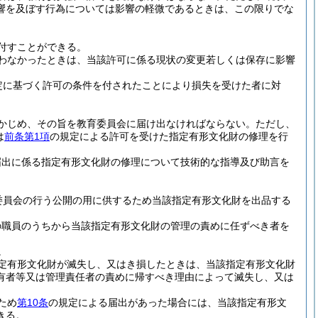
響を及ぼす行為については影響の軽微であるときは、この限りでな
付すことができる。
わなかったときは、当該許可に係る現状の変更若しくは保存に影響
定に基づく許可の条件を付されたことにより損失を受けた者に対
かじめ、その旨を教育委員会に届け出なければならない。
ただし、
は
前条第1項
の規定による許可を受けた指定有形文化財の修理を行
届出に係る指定有形文化財の修理について技術的な指導及び助言を
委員会の行う公開の用に供するため当該指定有形文化財を出品する
の職員のうちから当該指定有形文化財の管理の責めに任ずべき者を
。
定有形文化財が滅失し、又はき損したときは、当該指定有形文化財
有者等又は管理責任者の責めに帰すべき理由によって滅失し、又は
ため
第10条
の規定による届出があった場合には、当該指定有形文
きる。