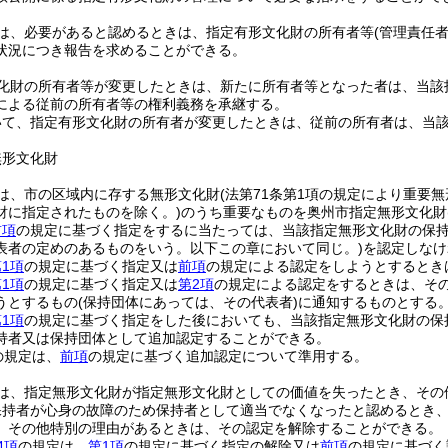
は、必要があると認めるときは、指定有形文化財の所有者等
(管理責任
状況につき報告を求めることができる。
化財の所有者等が変更したときは、新たに所有者等となった者は、当該
による従前の所有者等の権利義務を承継する。
いて、指定有形文化財の所有者が変更したときは、従前の所有者は、当
無形文化財
は、市の区域内に存する無形文化財
(法第71条第1項の規定により重要
財に指定されたものを除く。)
のうち重要なものを奥州市指定無形文化財
前項
の規定に基づく指定をするに当たっては、当該指定無形文化財の保
表者の定めのあるものをいう。以下この章において同じ。)
を認定しなけ
1項
の規定に基づく指定又は
前項
の規定による認定をしようとするとき
1項
の規定に基づく指定又は
第2項
の規定による認定をするときは、そ
うとするもの
(保持団体にあっては、その代表者)
に通知するものとする
1項
の規定に基づく指定をした後においても、当該指定無形文化財の保
持者又は保持団体として追加認定することができる。
の規定は、
前項
の規定に基づく追加認定について準用する。
は、指定無形文化財が指定無形文化財としての価値を失ったとき、その
保持者が心身の故障のため保持者として適当でなくなったと認めるとき
、その他特別の理由があるときは、その認定を解除することができる。
4項
の規定は、
第1項
の規定に基づく指定の解除又は
前項
の規定に基づく