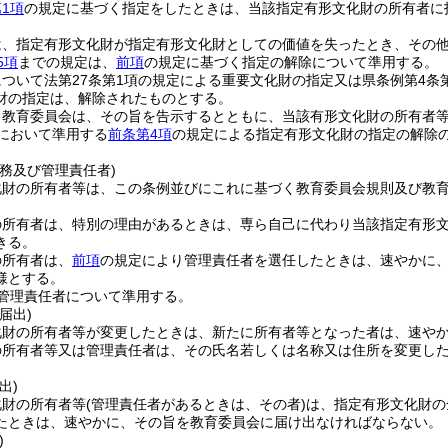
1項
の規定に基づく指定をしたときは、当該指定有形文化財の所有者に
は、指定有形文化財が指定有形文化財としての価値を失ったとき、その
5項
までの規定は、
前項
の規定に基づく指定の解除について準用する。
ついて法第27条第1項の規定による重要文化財の指定又は県条例第4条
財の指定は、解除されたものとする。
、教育委員会は、その旨を告示するとともに、当該有形文化財の所有者
において準用する
前条第4項
の規定による指定有形文化財の指定の解除
務及び管理責任者)
化財の所有者等は、この条例並びにこれに基づく教育委員会規則及び教
の所有者は、特別の理由があるときは、専ら自己に代わり当該指定有形
きる。
の所有者は、
前項
の規定により管理責任者を選任したときは、速やかに
様とする。
管理責任者について準用する。
届出)
化財の所有者等が変更したときは、新たに所有者等となった者は、速や
の所有者等又は管理責任者は、その氏名若しくは名称又は住所を変更し
出)
化財の所有者等
(管理責任者があるときは、その者)
は、指定有形文化財の
たときは、速やかに、その旨を教育委員会に届け出なければならない。
)