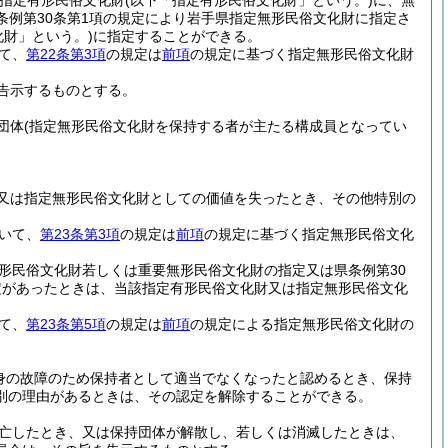
指定有形民俗文化財
(以下「指定有形民俗文化財」という。)
に、無
条例第30条第1項の規定により岩手県指定無形民俗文化財に指定さ
化財」という。)
に指定することができる。
て、
第22条第3項
の規定は
前項
の規定に基づく指定無形民俗文化財
告示するものとする。
団体
(指定無形民俗文化財を保持する者が主たる構成員となってい
又は指定無形民俗文化財としての価値を失ったとき、その他特別の
いて、
第23条第3項
の規定は
前項
の規定に基づく指定無形民俗文化
形民俗文化財若しくは重要無形民俗文化財の指定又は県条例第30
定があったときは、当該指定有形民俗文化財又は指定無形民俗文化
て、
第23条第5項
の規定は
前項
の規定による指定無形民俗文化財の
身の故障のため保持者として適当でなくなったと認めるとき、保持
別の理由があるときは、その認定を解除することができる。
亡したとき、又は保持団体が解散し、若しくは消滅したときは、