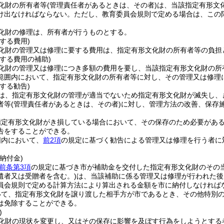
化財の所有者等
(管理責任者があるときは、その者)
は、当該指定有形文
け出なければならない。
ただし、教育委員会規則で定める場合は、この
化財の修理は、所有者が行うものとする。
する費用)
化財の管理又は修理に要する費用は、指定有形文化財の所有者等の負担
する費用の補助)
化財の管理又は修理につき多額の費用を要し、当該指定有形文化財の所
範囲内において、指定有形文化財の所有者等に対し、その管理又は修理
する勧告)
は、指定有形文化財の管理が適当でないため指定有形文化財が滅失し、
者等
(管理責任者があるときは、その者)
に対し、管理方法の改善、保存
指定有形文化財がき損している場合において、その保存のため必要があ
告をすることができる。
囲内において、
前2項
の規定に基づく勧告による管理又は修理を行う者に
納付金)
前条第3項
の規定に基づき市が補助金を交付した指定有形文化財のその
遺者又は受贈者を含む。)
は、当該補助に係る管理又は修理が行われた後
員会規則で定める計算方法により算出される金額を市に納付しなければ
いて、指定有形文化財を譲り渡した相手方が市であるとき、その他特別
は免除することができる。
)
化財の現状を変更し、又はその保存に影響を及ぼす行為をしようとする