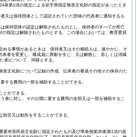
24条第1項の規定による岩手県指定無形文化財の指定があったとき
持者又は保持団体として認定されていた団体の代表者に通知するも
又は保持団体の認定は解除されたものとし、保持者のすべてが死亡
財の指定は解除されたものとする。
この場合においては、教育委員
定める事情があるときは、保持者又はその相続人は、速やかに、そ
代表者を変更し、構成員に異動を生じ、又は解散し、若しくは消滅
た者)
について、同様とする。
無形文化財について記録の作成、伝承者の養成その他その保存のた
に要する費用の一部を補助することができる。
ことができる。
行う者に対し、その公開に要する費用の全部又は一部を補助するこ
な助言又は勧告をすることができる。
り重要有形民俗文化財に指定されたもの及び県条例第30条第1項の規