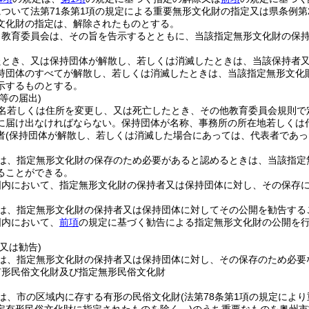
ついて法第71条第1項の規定による重要無形文化財の指定又は県条例第
文化財の指定は、解除されたものとする。
、教育委員会は、その旨を告示するとともに、当該指定無形文化財の保
たとき、又は保持団体が解散し、若しくは消滅したときは、当該保持者
持団体のすべてが解散し、若しくは消滅したときは、当該指定無形文化
示するものとする。
等の届出)
名若しくは住所を変更し、又は死亡したとき、その他教育委員会規則で
に届け出なければならない。
保持団体が名称、事務所の所在地若しくは
者
(保持団体が解散し、若しくは消滅した場合にあっては、代表者であっ
は、指定無形文化財の保存のため必要があると認めるときは、当該指定
ることができる。
囲内において、指定無形文化財の保持者又は保持団体に対し、その保存
は、指定無形文化財の保持者又は保持団体に対してその公開を勧告する
囲内において、
前項
の規定に基づく勧告による指定無形文化財の公開を
又は勧告)
は、指定無形文化財の保持者又は保持団体に対し、その保存のため必要
有形民俗文化財及び指定無形民俗文化財
は、市の区域内に存する有形の民俗文化財
(法第78条第1項の規定によ