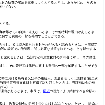
化財の所在の場所を変更しようとするときは、あらかじめ、その旨
限りでない。
とする。
有者等がその負担に堪えないとき、その他特別の理由があるとき
に要する費用の一部を補助することができる。
き損し、又は盗み取られるおそれがあると認めるときは、当該指定
施設の設置その他管理に関し必要な措置を執るベきことを勧告する
ると認めるときは、当該指定有形文化財の所有者に対し、その修理
対し、その管理又は修理に要する費用の一部を補助することができ
当時における所有者又はその相続人、受遺者若しくは受贈者
(第二次
当該指定有形文化財を有償で譲り渡したときは、当該補助金の額
ならない。
の理由があるときは、市長は、
同項
の規定により納付すベき金額の
者は、教育委員会の許可を受けなければならない。
ただし、現状の