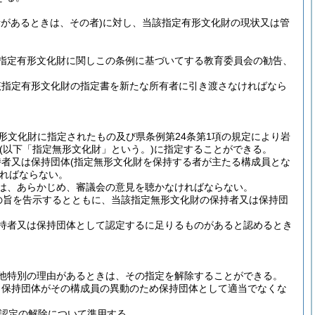
者があるときは、その者)
に対し、当該指定有形文化財の現状又は管
指定有形文化財に関しこの条例に基づいてする教育委員会の勧告、
該指定有形文化財の指定書を新たな所有者に引き渡さなければなら
無形文化財に指定されたもの及び県条例第24条第1項の規定により岩
(以下「指定無形文化財」という。)
に指定することができる。
持者又は保持団体
(指定無形文化財を保持する者が主たる構成員とな
ればならない。
は、あらかじめ、審議会の意見を聴かなければならない。
の旨を告示するとともに、当該指定無形文化財の保持者又は保持団
。
持者又は保持団体として認定するに足りるものがあると認めるとき
他特別の理由があるときは、その指定を解除することができる。
、保持団体がその構成員の異動のため保持団体として適当でなくな
認定の解除について準用する。