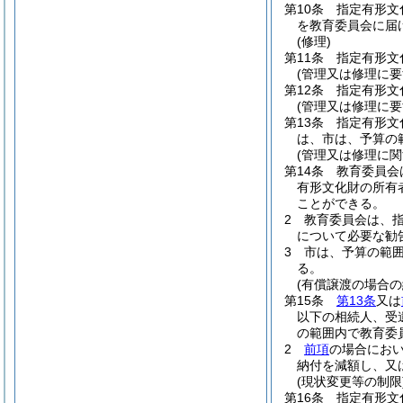
第10条
指定有形文
を教育委員会に届
(修理)
第11条
指定有形文
(管理又は修理に要
第12条
指定有形文
(管理又は修理に要
第13条
指定有形文
は、市は、予算の
(管理又は修理に関
第14条
教育委員会
有形文化財の所有
ことができる。
2
教育委員会は、
について必要な勧
3
市は、予算の範
る。
(有償譲渡の場合の
第15条
第13条
又は
以下の相続人、受
の範囲内で教育委
2
前項
の場合にお
納付を減額し、又
(現状変更等の制限
第16条
指定有形文