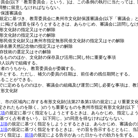
委員会
(以下「教育委員会」という。)
は、この条例の執行に当たっては、
調整に留意しなければならない。
財保護審議会
の規定に基づき、教育委員会に奥州市文化財保護審議会
(以下「審議会」と
次に掲げる措置を採ろうとするときは、あらかじめ、審議会に諮問しな
形文化財の指定又はその解除
形文化財の指定又はその解除
形民俗文化財又は奥州市指定無形民俗文化財の指定又はその解除
跡名勝天然記念物の指定又はその解除
存技術の選定又はその解除
るもののほか、文化財の保存及び活用に関し特に重要な事項
0人以内で組織する。
験者のうちから、教育委員会が委嘱する。
年とする。
ただし、補欠の委員の任期は、前任者の残任期間とする。
れることができる。
でに定めるもののほか、審議会の組織及び運営に関し必要な事項は、教
有形文化財
は、市の区域内に存する有形文化財
(法第27条第1項の規定により重要
定されたものを除く。)
のうち重要なものを奥州市指定有形文化財
(以下
前項
の規定に基づく指定をしようとするときは、あらかじめ、指定しよ
基づく占有者をいう。以下同じ。)
の同意を得なければならない。
1項
の規定に基づく指定をしようとするときは、あらかじめ、審議会の
1項
の規定に基づく指定をするときは、その旨を告示するとともに、当
づく指定は、
前項
の規定による告示があった日からその効力を生ずる。