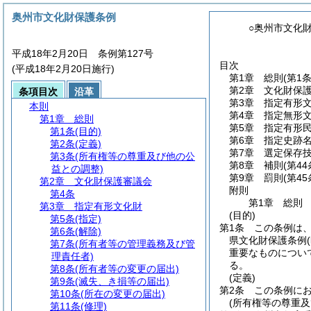
奥州市文化財保護条例
○奥州市文化
平成18年2月20日 条例第127号
目次
(平成18年2月20日施行)
第1章
総則
(第1
第2章
文化財保
条項目次
沿革
第3章
指定有形
本則
第4章
指定無形
第1章
総則
第5章
指定有形
第1条
(目的)
第6章
指定史跡
第2条
(定義)
第7章
選定保存
第3条
(所有権等の尊重及び他の公
第8章
補則
(第44
益との調整)
第9章
罰則
(第4
第2章
文化財保護審議会
附則
第4条
第1章
総則
第3章
指定有形文化財
(目的)
第5条
(指定)
第1条
この条例は
第6条
(解除)
県文化財保護条例
第7条
(所有者等の管理義務及び管
重要なものについ
理責任者)
る。
第8条
(所有者等の変更の届出)
(定義)
第9条
(滅失、き損等の届出)
第2条
この条例にお
第10条
(所在の変更の届出)
(所有権等の尊重及
第11条
(修理)