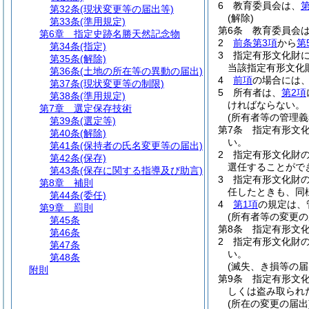
6
教育委員会は、
第
第32条
(現状変更等の届出等)
(解除)
第33条
(準用規定)
第6条
教育委員会
第6章
指定史跡名勝天然記念物
2
前条第3項
から
第
第34条
(指定)
3
指定有形文化財に
第35条
(解除)
当該指定有形文化
第36条
(土地の所在等の異動の届出)
4
前項
の場合には
第37条
(現状変更等の制限)
5
所有者は、
第2項
第38条
(準用規定)
ければならない。
第7章
選定保存技術
(所有者等の管理義
第39条
(選定等)
第7条
指定有形文
第40条
(解除)
い。
第41条
(保持者の氏名変更等の届出)
2
指定有形文化財
第42条
(保存)
選任することがで
第43条
(保存に関する指導及び助言)
3
指定有形文化財
第8章
補則
任したときも、同
第44条
(委任)
4
第1項
の規定は、
第9章
罰則
(所有者等の変更の
第45条
第8条
指定有形文
第46条
2
指定有形文化財
第47条
い。
第48条
(滅失、き損等の届
附則
第9条
指定有形文
しくは盗み取られ
(所在の変更の届出