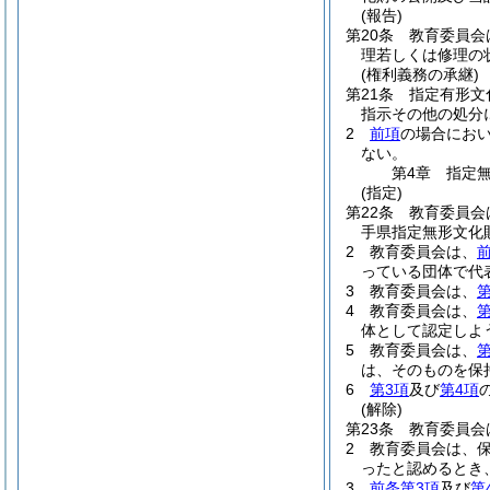
(報告)
第20条
教育委員会
理若しくは修理の
(権利義務の承継)
第21条
指定有形文
指示その他の処分
2
前項
の場合にお
ない。
第4章
指定
(指定)
第22条
教育委員会
手県指定無形文化
2
教育委員会は、
っている団体で代
3
教育委員会は、
第
4
教育委員会は、
第
体として認定しよ
5
教育委員会は、
第
は、そのものを保
6
第3項
及び
第4項
(解除)
第23条
教育委員会
2
教育委員会は、
ったと認めるとき
3
前条第3項
及び
第