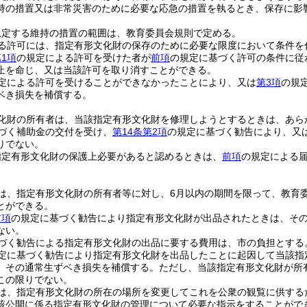
持の措置又は非常災害のために必要な応急の措置を執るとき、保存に影
規定する維持の措置の範囲は、教育委員会規則で定める。
る許可には、指定有形文化財の保存のために必要な限度において条件を
1項
の規定による許可を受けた者が
前項
の規定に基づく許可の条件に従
止を命じ、又は当該許可を取り消すことができる。
定による許可を受けることができなかったことにより、又は
第3項
の規
ベき損失を補償する。
化財の所有者は、当該指定有形文化財を修理しようとするときは、あら
づく補助金の交付を受け、
第14条第2項
の規定に基づく勧告により、又
りでない。
指定有形文化財の保護上必要があると認めるときは、
前項
の規定による
。
は、指定有形文化財の所有者等に対し、6月以内の期間を限って、教育
とができる。
前項
の規定に基づく勧告により指定有形文化財が出品されたときは、そ
ない。
づく勧告による指定有形文化財の出品に要する費用は、市の負担とする
定に基づく勧告により指定有形文化財を出品したことに起因して当該指
、その通常生ずベき損失を補償する。
ただし、当該指定有形文化財が所
この限りでない。
は、指定有形文化財の所在の場所を変更してこれを公衆の観覧に供する
該公開に係る指定有形文化財の管理について必要な指示をすることがで