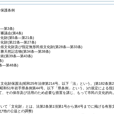
財保護条例
条―第3条)
護審議会
(第4条)
文化財
(第5条―第21条)
文化財
(第22条―第27条)
民俗文化財及び指定無形民俗文化財
(第28条―第33条)
名勝天然記念物
(第34条―第38条)
技術
(第39条―第43条)
条)
5条―第48条)
、文化財保護法
(昭和25年法律第214号。以下「法」という。)
第182条
(昭和51年岩手県条例第44号。以下「県条例」という。)
の規定による指
て、その保存及び活用のため必要な措置を講じ、もって市民の文化的向
いて「文化財」とは、法第2条第1項第1号から第4号までに掲げる有
び他の公益との調整)