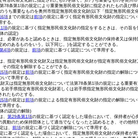
定有形民俗文化財に指定されたものを除く。)
のうち重要なものを奥州市
法第78条第1項の規定により重要無形民俗文化財に指定されたもの及び県
のうち重要なものを奥州市指定無形民俗文化財
(以下「指定無形民俗文
第6項
までの規定は
前項
の規定に基づく指定有形民俗文化財の指定につい
用する。
1項
の規定に基づく指定無形民俗文化財の指定をするときは、その旨を
体の認定)
は、必要があると認めるときは、指定無形民俗文化財の保持者又は保持
定めのあるものをいう。以下同じ。)
を認定することができる。
第4項
の規定は、
前項
の規定に基づく認定について準用する。
は、指定有形民俗文化財又は指定無形民俗文化財が指定有形民俗文化財
、その指定を解除することができる。
第5項
の規定は
前項
の規定に基づく指定有形民俗文化財の指定の解除につ
ついて準用する。
財又は指定無形民俗文化財について法第78条第1項の規定による重要有
よる岩手県指定有形民俗文化財若しくは岩手県指定無形民俗文化財の指
されたものとする。
第5項
の規定は
前項
の規定による指定有形民俗文化財の指定の解除につい
て準用する。
体の認定の解除)
は、
第29条第1項
の規定に基づく認定をした場合において、保持者が心
の異動のため保持団体として適当でなくなったと認めるとき、その他特
定は、
前項
の規定に基づく認定の解除について準用する。
定に基づく認定をした場合において、指定無形民俗文化財の保持者が死