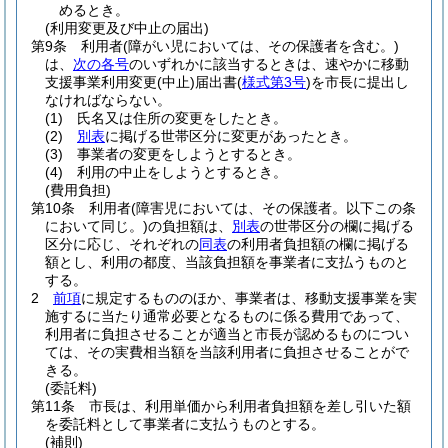
めるとき。
(利用変更及び中止の届出)
第9条
利用者
(障がい児においては、その保護者を含む。)
は、
次の各号
のいずれかに該当するときは、速やかに移動
支援事業利用変更
(中止)
届出書
(
様式第3号
)
を市長に提出し
なければならない。
(1)
氏名又は住所の変更をしたとき。
(2)
別表
に掲げる世帯区分に変更があったとき。
(3)
事業者の変更をしようとするとき。
(4)
利用の中止をしようとするとき。
(費用負担)
第10条
利用者
(障害児においては、その保護者。以下この条
において同じ。)
の負担額は、
別表
の世帯区分の欄に掲げる
区分に応じ、それぞれの
同表
の利用者負担額の欄に掲げる
額とし、利用の都度、当該負担額を事業者に支払うものと
する。
2
前項
に規定するもののほか、事業者は、移動支援事業を実
施するに当たり通常必要となるものに係る費用であって、
利用者に負担させることが適当と市長が認めるものについ
ては、その実費相当額を当該利用者に負担させることがで
きる。
(委託料)
第11条
市長は、利用単価から利用者負担額を差し引いた額
を委託料として事業者に支払うものとする。
(補則)