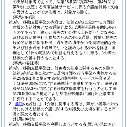
の支給対象者であって、法第28条第1項第2号、第4号又は
第8号に規定する障害福祉サービスに係る介護給付費の支給
を受けることができる者は、対象から除く。
(事業の内容)
第3条
移動支援事業の内容は、法第29条に規定する介護給
付費の支給対象となる通院介助又は通院等乗降介助以外の
ものであって、障がい者等の社会生活上必要不可欠な外出
及び余暇活動等社会参加のための外出
(通勤、営業活動等の
経済的活動に係る外出、通学等の通年かつ長期継続的な外
出及び社会通念上適当でないと認められる外出を除き、原
則として1日の範囲内で用務を終えるものに限る。)
の際の
移動の介護を行うものとする。
(事業の委託等)
第4条
移動支援事業は、対象者の決定に関するものを除き、
法第5条第2項に規定する居宅介護を行う事業を実施する法
第29条第1項に規定する指定障害福祉サービス事業者若し
くは法第30条に規定する基準該当事業所であって、法第79
条第1項第3号に規定する移動支援事業を行うものとして法
第79条第2項の規定により都道府県知事に届け出た事業者
に委託することができる。
2
前項
の委託により介護に従事する者は、障がい者等の外出
時における移動の介護に関する知識及び技術を有すると市
長が認める者とする。
(利用の申請)
第5条
移動支援事業を利用しようとする者
(障がい児におい