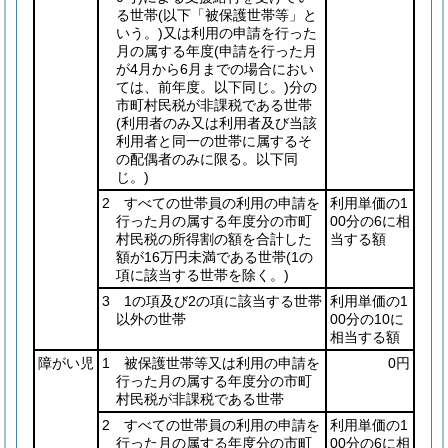
る世帯
(以下「被保護世帯等」と
いう。)
又は利用の申請を行った
月の属する年度
(申請を行った月
が4月から6月までの場合におい
ては、前年度。以下同じ。)
分の
市町村民税が非課税である世帯
(利用者のみ又は利用者及び当該
利用者と同一の世帯に属するそ
の配偶者のみに限る。以下同
じ。)
2 すべての世帯員の利用の申請を
利用単価の1
行った月の属する年度分の市町
00分の6に相
村民税の所得割の額を合計した
当する額
額が16万円未満である世帯
(1の
項に該当する世帯を除く。)
3 1の項及び2の項に該当する世帯
利用単価の1
以外の世帯
00分の10に
相当する額
障がい児
1 被保護世帯等又は利用の申請を
0円
行った月の属する年度分の市町
村民税が非課税である世帯
2 すべての世帯員の利用の申請を
利用単価の1
行った月の属する年度分の市町
00分の6に相