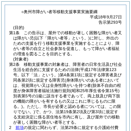
○奥州市障がい者等移動支援事業実施要綱
平成18年9月27日
告示第293号
(目的)
第1条
この告示は、屋外での移動が著しく困難な障がい者又
は障がい児
(以下「障がい者等」という。)
に対し、外出の
ための支援を行う移動支援事業を実施することにより、障
がい者等の自立と社会参加を促進し、もって障がい者福祉
の増進を図ることを目的とする。
(対象者)
第2条
移動支援事業の対象者は、障害者の日常生活及び社会
生活を総合的に支援するための法律
(平成17年法律第123
号。以下「法」という。)
第4条第1項に規定する障害者及び
同条第2項に規定する障害児
(身体障がいのある者において
は、視覚障がい又は全身性障がいを持つ者
(肢体不自由の程
度が身体障害者福祉法施行規則
(昭和25年厚生省令第15号)
別表第5号の1級に該当する者であって、両上肢及び両下肢
の機能の障がいを有するもの又はこれに準じるものに限
る。)
。ただし、市長が必要と認める者については、この限
りでない。)
で、かつ、法第19条第2項及び第3項に規定す
る支給決定に係る居住地を市内に有し、及び屋外での移動
が著しく困難な障がい者等とする。
2
前項
の規定に関わらず、法第29条に規定する介護給付費