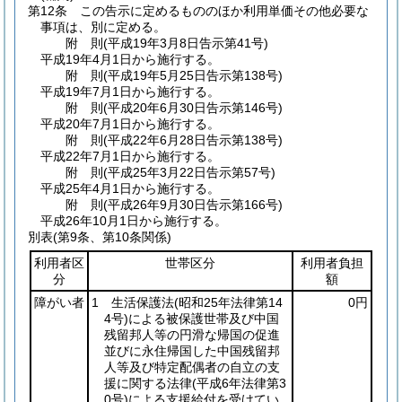
第12条
この告示に定めるもののほか利用単価その他必要な
事項は、別に定める。
附
則
(平成19年3月8日
告示第41号)
平成19年4月1日から施行する。
附
則
(平成19年5月25日
告示第138号)
平成19年7月1日から施行する。
附
則
(平成20年6月30日
告示第146号)
平成20年7月1日から施行する。
附
則
(平成22年6月28日
告示第138号)
平成22年7月1日から施行する。
附
則
(平成25年3月22日
告示第57号)
平成25年4月1日から施行する。
附
則
(平成26年9月30日
告示第166号)
平成26年10月1日から施行する。
別表
(第9条、第10条関係)
利用者区
世帯区分
利用者負担
分
額
障がい者
1 生活保護法
(昭和25年法律第14
0円
4号)
による被保護世帯及び中国
残留邦人等の円滑な帰国の促進
並びに永住帰国した中国残留邦
人等及び特定配偶者の自立の支
援に関する法律
(平成6年法律第3
0号)
による支援給付を受けてい