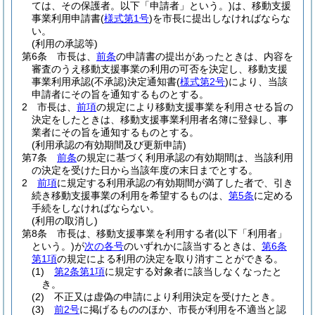
ては、その保護者。以下「申請者」という。)
は、移動支援
事業利用申請書
(
様式第1号
)
を市長に提出しなければならな
い。
(利用の承認等)
第6条
市長は、
前条
の申請書の提出があったときは、内容を
審査のうえ移動支援事業の利用の可否を決定し、移動支援
事業利用承認
(不承認)
決定通知書
(
様式第2号
)
により、当該
申請者にその旨を通知するものとする。
2
市長は、
前項
の規定により移動支援事業を利用させる旨の
決定をしたときは、移動支援事業利用者名簿に登録し、事
業者にその旨を通知するものとする。
(利用承認の有効期間及び更新申請)
第7条
前条
の規定に基づく利用承認の有効期間は、当該利用
の決定を受けた日から当該年度の末日までとする。
2
前項
に規定する利用承認の有効期間が満了した者で、引き
続き移動支援事業の利用を希望するものは、
第5条
に定める
手続をしなければならない。
(利用の取消し)
第8条
市長は、移動支援事業を利用する者
(以下「利用者」
という。)
が
次の各号
のいずれかに該当するときは、
第6条
第1項
の規定による利用の決定を取り消すことができる。
(1)
第2条第1項
に規定する対象者に該当しなくなったと
き。
(2)
不正又は虚偽の申請により利用決定を受けたとき。
(3)
前2号
に掲げるもののほか、市長が利用を不適当と認