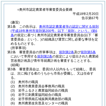
○奥州市認定農業者等審査委員会要綱
平成18年2月20日
告示第67号
(趣旨)
第1条
この告示は、
奥州市認定農業者等の認定に関する規則
(平成18年奥州市規則第200号。以下「規則」という。)
第6
条
の規定に基づく奥州市認定農業者等審査委員会
(以下「審
査委員会」という。)
の組織及び運営に関し必要な事項を定
めるものとする。
(所掌事項)
第2条
審査委員会の所掌事項は、
規則第2条
及び
規則第5条
において準用する
規則第2条
の規定により提出された農業経
営改善計画及び青年等就農計画を審査することとする。
(組織)
第3条
審査委員会は、委員10人以内をもって組織し、委員
は、次に掲げる者のうちから市長が委嘱し、又は任命す
る。
(1)
奥州市の職員
(2)
奥州市農業委員会事務局の職員
(3)
岩手ふるさと農業協同組合の職員
(4)
岩手江刺農業協同組合の職員
(5)
岩手県県南広域振興局農政部の職員
(6)
奥州農業改良普及センターの職員