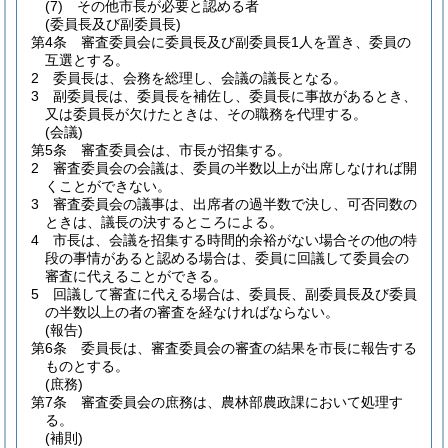
(7)
その他市長が必要と認める者
(委員長及び副委員長)
第4条
審査委員会に委員長及び副委員長1人を置き、委員の
互選とする。
2
委員長は、会務を総理し、会議の議長となる。
3
副委員長は、委員長を補佐し、委員長に事故があるとき、
又は委員長が欠けたときは、その職務を代理する。
(会議)
第5条
審査委員会は、市長が招集する。
2
審査委員会の会議は、委員の半数以上が出席しなければ開
くことができない。
3
審査委員会の議事は、出席者の過半数で決し、可否同数の
ときは、議長の決するところによる。
4
市長は、会議を招集する時間的余裕がない場合その他の特
段の事情があると認める場合は、委員に回議して委員会の
審査に代えることができる。
5
回議して審査に代える場合は、委員長、副委員長及び委員
の半数以上の者の審査を経なければならない。
(報告)
第6条
委員長は、審査委員会の審査の結果を市長に報告する
ものとする。
(庶務)
第7条
審査委員会の庶務は、農林部農政課において処理す
る。
(補則)