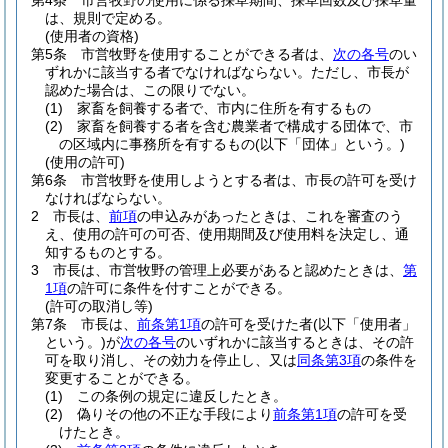
第4条
市営牧野の使用に係る採草期間、採草回数及び採草量
は、規則で定める。
(使用者の資格)
第5条
市営牧野を使用することができる者は、
次の各号
のい
ずれかに該当する者でなければならない。
ただし、市長が
認めた場合は、この限りでない。
(1)
家畜を飼養する者で、市内に住所を有するもの
(2)
家畜を飼養する者を含む農業者で構成する団体で、市
の区域内に事務所を有するもの
(以下「団体」という。)
(使用の許可)
第6条
市営牧野を使用しようとする者は、市長の許可を受け
なければならない。
2
市長は、
前項
の申込みがあったときは、これを審査のう
え、使用の許可の可否、使用期間及び使用料を決定し、通
知するものとする。
3
市長は、市営牧野の管理上必要があると認めたときは、
第
1項
の許可に条件を付すことができる。
(許可の取消し等)
第7条
市長は、
前条第1項
の許可を受けた者
(以下「使用者」
という。)
が
次の各号
のいずれかに該当するときは、その許
可を取り消し、その効力を停止し、又は
同条第3項
の条件を
変更することができる。
(1)
この条例の規定に違反したとき。
(2)
偽りその他の不正な手段により
前条第1項
の許可を受
けたとき。