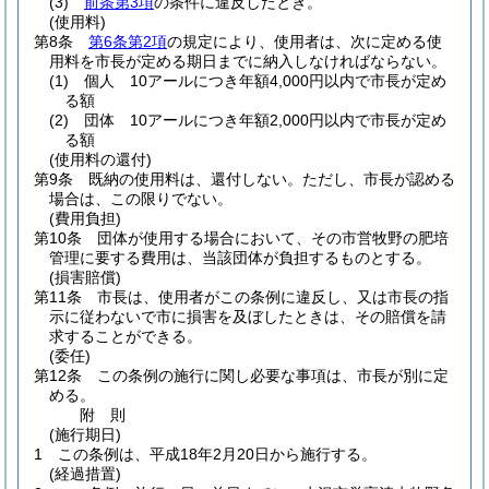
(3)
前条第3項
の条件に違反したとき。
(使用料)
第8条
第6条第2項
の規定により、使用者は、次に定める使
用料を市長が定める期日までに納入しなければならない。
(1)
個人 10アールにつき年額4,000円以内で市長が定め
る額
(2)
団体 10アールにつき年額2,000円以内で市長が定め
る額
(使用料の還付)
第9条
既納の使用料は、還付しない。
ただし、市長が認める
場合は、この限りでない。
(費用負担)
第10条
団体が使用する場合において、その市営牧野の肥培
管理に要する費用は、当該団体が負担するものとする。
(損害賠償)
第11条
市長は、使用者がこの条例に違反し、又は市長の指
示に従わないで市に損害を及ぼしたときは、その賠償を請
求することができる。
(委任)
第12条
この条例の施行に関し必要な事項は、市長が別に定
める。
附
則
(施行期日)
1
この条例は、平成18年2月20日から施行する。
(経過措置)