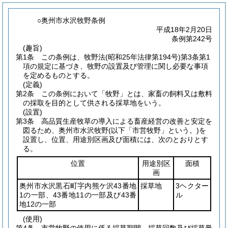
○奥州市水沢牧野条例
平成18年2月20日
条例第242号
(趣旨)
第1条
この条例は、牧野法
(昭和25年法律第194号)
第3条第1
項の規定に基づき、牧野の設置及び管理に関し必要な事項
を定めるものとする。
(定義)
第2条
この条例において「牧野」とは、家畜の飼料又は敷料
の採取を目的として供される採草地をいう。
(設置)
第3条
高品質生産牧草の導入による畜産経営の改善と安定を
図るため、奥州市水沢牧野
(以下「市営牧野」という。)
を
設置し、位置、用途別区画及び面積には、次のとおりとす
る。
位置
用途別区
面積
画
奥州市水沢黒石町字内熊ケ沢43番地
採草地
3ヘクター
1の一部、43番地11の一部及び43番
ル
地12の一部
(使用)