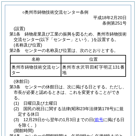
○奥州市鋳物技術交流センター条例
平成18年2月20日
条例第251号
(設置)
第1条
鋳物産業及び工業の振興を図るため、奥州市鋳物技術
交流センター
(以下「センター」という。)
を設置する。
(名称及び位置)
第2条
センターの名称及び位置は、次のとおりとする。
名称
位置
奥州市鋳物技術交流セン
奥州市水沢羽田町字明正131番
ター
地
(休館日)
第3条
センターの休館日は、次に掲げる日とする。
ただし、
市長が必要と認めるときは、これを変更することができ
る。
(1)
日曜日及び土曜日
(2)
国民の祝日に関する法律
(昭和23年法律第178号)
に規
定する休日
(3)
12月29日から翌年の1月3日までの日
(
前号
に掲げる日
を除く。)
(開館時間)