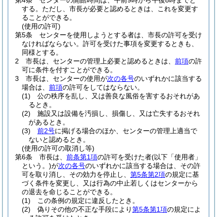
第4条
センターの開館時間は、午前9時から午後8時までと
する。
ただし、市長が必要と認めるときは、これを変更す
ることができる。
(使用の許可)
第5条
センターを使用しようとする者は、市長の許可を受け
なければならない。
許可を受けた事項を変更するときも、
同様とする。
2
市長は、センターの管理上必要と認めるときは、
前項
の許
可に条件を付すことができる。
3
市長は、センターの使用が
次の各号
のいずれかに該当する
場合は、
前項
の許可をしてはならない。
(1)
公の秩序を乱し、又は善良な風俗を害するおそれがあ
るとき。
(2)
施設又は設備を汚損し、損傷し、又は亡失するおそれ
があるとき。
(3)
前2号
に掲げる場合のほか、センターの管理上適当で
ないと認めるとき。
(使用の許可の取消し等)
第6条
市長は、
前条第1項
の許可を受けた者
(以下「使用者」
という。)
が
次の各号
のいずれかに該当する場合は、その許
可を取り消し、その効力を停止し、
第5条第2項
の規定に基
づく条件を変更し、又は行為の中止若しくはセンターから
の退去を命じることができる。
(1)
この条例の規定に違反したとき。
(2)
偽りその他の不正な手段により
第5条第1項
の規定によ