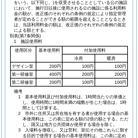
をいう。以下同じ。)
を収受させることとしている公の施設
において、施行日以後に使用される公の施設に係る利用料
金の額が、改正後のそれぞれの条例の規定により指定管理
者が定めることができる額の範囲を超えることとなるとき
は、当該利用料金の額は、改正後のそれぞれの条例の規定
による額とする。
別表
(第7条関係)
1 施設使用料
使用区分
基本使用料
付加使用料
冷房
暖房
デザイン室
200円
100円
100円
第一研修室
400円
200円
200円
第二研修室
200円
100円
100円
備考
1 基本使用料及び付加使用料は、1時間当たりの単価と
し、使用時間に1時間未満の端数が生じた場合は、1時
間として計算する。
2 市外に住所又は所在地を有する者が使用する場合の基
本使用料は、この表に定める額の2倍の額とする。ただ
し、国又は地方公共団体が使用する場合を除く。
3 入場料を徴収し、又は営利、宣伝その他これらに類す
る目的で使用する場合の基本使用料は、この表に定め