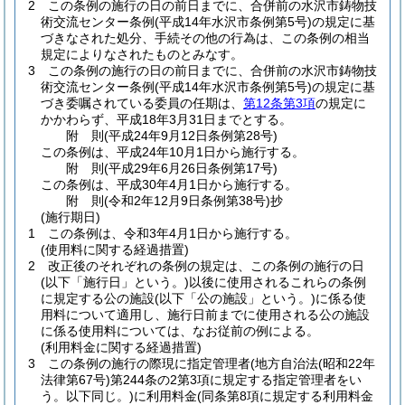
2
この条例の施行の日の前日までに、合併前の水沢市鋳物技
術交流センター条例
(平成14年水沢市条例第5号)
の規定に基
づきなされた処分、手続その他の行為は、この条例の相当
規定によりなされたものとみなす。
3
この条例の施行の日の前日までに、合併前の水沢市鋳物技
術交流センター条例
(平成14年水沢市条例第5号)
の規定に基
づき委嘱されている委員の任期は、
第12条第3項
の規定に
かかわらず、平成18年3月31日までとする。
附
則
(平成24年9月12日
条例第28号)
この条例は、平成24年10月1日から施行する。
附
則
(平成29年6月26日
条例第17号)
この条例は、平成30年4月1日から施行する。
附
則
(令和2年12月9日
条例第38号)
抄
(施行期日)
1
この条例は、令和3年4月1日から施行する。
(使用料に関する経過措置)
2
改正後のそれぞれの条例の規定は、この条例の施行の日
(以下「施行日」という。)
以後に使用されるこれらの条例
に規定する公の施設
(以下「公の施設」という。)
に係る使
用料について適用し、施行日前までに使用される公の施設
に係る使用料については、なお従前の例による。
(利用料金に関する経過措置)
3
この条例の施行の際現に指定管理者
(地方自治法
(昭和22年
法律第67号)
第244条の2第3項に規定する指定管理者をい
う。以下同じ。)
に利用料金
(同条第8項に規定する利用料金