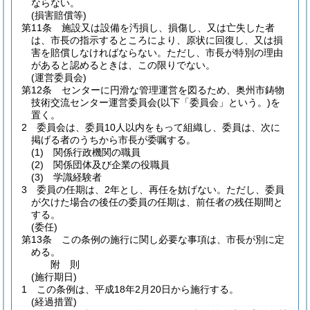
ならない。
(損害賠償等)
第11条
施設又は設備を汚損し、損傷し、又は亡失した者
は、市長の指示するところにより、原状に回復し、又は損
害を賠償しなければならない。
ただし、市長が特別の理由
があると認めるときは、この限りでない。
(運営委員会)
第12条
センターに円滑な管理運営を図るため、奥州市鋳物
技術交流センター運営委員会
(以下「委員会」という。)
を
置く。
2
委員会は、委員10人以内をもって組織し、委員は、次に
掲げる者のうちから市長が委嘱する。
(1)
関係行政機関の職員
(2)
関係団体及び企業の役職員
(3)
学識経験者
3
委員の任期は、2年とし、再任を妨げない。
ただし、委員
が欠けた場合の後任の委員の任期は、前任者の残任期間と
する。
(委任)
第13条
この条例の施行に関し必要な事項は、市長が別に定
める。
附
則
(施行期日)
1
この条例は、平成18年2月20日から施行する。
(経過措置)