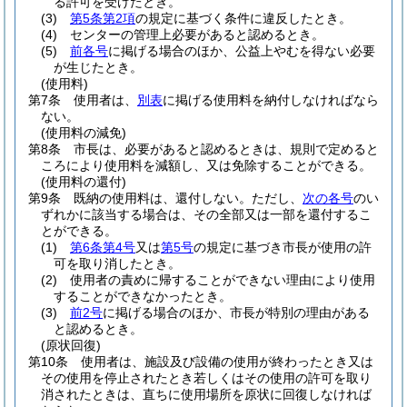
る許可を受けたとき。
(3)
第5条第2項
の規定に基づく条件に違反したとき。
(4)
センターの管理上必要があると認めるとき。
(5)
前各号
に掲げる場合のほか、公益上やむを得ない必要
が生じたとき。
(使用料)
第7条
使用者は、
別表
に掲げる使用料を納付しなければなら
ない。
(使用料の減免)
第8条
市長は、必要があると認めるときは、規則で定めると
ころにより使用料を減額し、又は免除することができる。
(使用料の還付)
第9条
既納の使用料は、還付しない。
ただし、
次の各号
のい
ずれかに該当する場合は、その全部又は一部を還付するこ
とができる。
(1)
第6条第4号
又は
第5号
の規定に基づき市長が使用の許
可を取り消したとき。
(2)
使用者の責めに帰することができない理由により使用
することができなかったとき。
(3)
前2号
に掲げる場合のほか、市長が特別の理由がある
と認めるとき。
(原状回復)
第10条
使用者は、施設及び設備の使用が終わったとき又は
その使用を停止されたとき若しくはその使用の許可を取り
消されたときは、直ちに使用場所を原状に回復しなければ