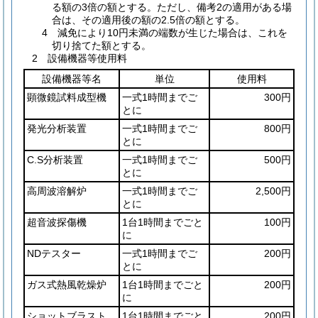
る額の3倍の額とする。ただし、備考2の適用がある場
合は、その適用後の額の2.5倍の額とする。
4 減免により10円未満の端数が生じた場合は、これを
切り捨てた額とする。
2 設備機器等使用料
設備機器等名
単位
使用料
顕微鏡試料成型機
一式1時間までご
300円
とに
発光分析装置
一式1時間までご
800円
とに
C.S分析装置
一式1時間までご
500円
とに
高周波溶解炉
一式1時間までご
2,500円
とに
超音波探傷機
1台1時間までごと
100円
に
NDテスター
一式1時間までご
200円
とに
ガス式熱風乾燥炉
1台1時間までごと
200円
に
ショットブラスト
1台1時間までごと
200円