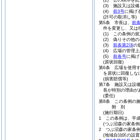
(2)
公の秩序を乱
(3)
施設又は設備
(4)
前3号
に掲げ
(許可の取消し等)
第5条
市長は、
前条
件を変更し、又は
(1)
この条例の規
(2)
偽りその他の
(3)
前条第2項
の
(4)
広場の管理上
(5)
前各号
に掲げ
(原状回復)
第6条
広場を使用
を原状に回復しな
(損害賠償等)
第7条
施設又は設
長が特別の理由が
(委任)
第8条
この条例の
附
則
(施行期日)
1
この条例は、平成
(つぶ沼森の家条例
2
つぶ沼森の家条
(地域自治区の設