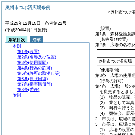
奥州市つぶ沼広場条例
○奥州市つぶ
平成29年12月15日 条例第22号
(設置)
(平成30年4月1日施行)
第1条
森林愛護意
(名称及び位置)
条項目次
沿革
第2条
広場の名称
本則
第1条
(設置)
第2条
(名称及び位置)
奥州市つぶ沼広場
第3条
(使用期間)
第4条
(行為の許可)
(使用期間)
第5条
(許可の取消し等)
第3条
広場の使用期
第6条
(原状回復)
(行為の許可)
第7条
(損害賠償等)
第4条
広場
(一般の
第8条
(委任)
を変更するときも
附則
(1)
物品の販売、
(2)
業として写真
(3)
興行を行うと
(4)
競技会、展示
2
市長は、広場の
3
市長は、広場に
(1)
広場の設置の