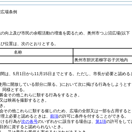
沼広場条例
識の向上及び市民の余暇活動の増進を図るため、奥州市つぶ沼広場
(以下
及び位置は、次のとおりとする。
名称
奥州市胆沢若柳字谷子沢地内
間は、5月1日から11月15日までとする。
ただし、市長が必要と認める
使用に開放している部分に限る。)
において次に掲げる行為をしようとす
、同様とする。
募金その他これらに類する行為をするとき。
又は映画を撮影するとき。
き。
会その他これらに類する催しのため、広場の全部又は一部を占用すると
管理上必要と認めるときは、
前項
の許可に条件を付することができる。
おける行為が
次の各号
のいずれかに該当する場合は、
第1項
の許可をして
目的に資すると認められないとき。