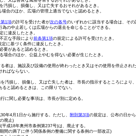
し、又は善良な風俗を害するおそれがあるとき。
を汚損し、損傷し、又は亡失するおそれがあるとき。
る場合のほか、広場の管理上適当でないと認めるとき。
第1項
の許可を受けた者が
次の各号
のいずれかに該当する場合は、その
行為の中止若しくは広場からの退去を命じることができる。
定に違反したとき。
不正な手段により
前条第1項
の規定による許可を受けたとき。
規定に基づく条件に違反したとき。
必要があると認めるとき。
る場合のほか、公益上やむを得ない必要が生じたとき。
する者は、施設及び設備の使用が終わったとき又はその使用を停止され
ければならない。
備を汚損し、損傷し、又は亡失した者は、市長の指示するところにより
あると認めるときは、この限りでない。
施行に関し必要な事項は、市長が別に定める。
30年4月1日から施行する。
ただし、
附則第3項
の規定は、公布の日から
の廃止)
例
(平成18年奥州市条例第237号)
は、廃止する。
置期間の満了に伴う関係条例の整備に関する条例の一部改正)