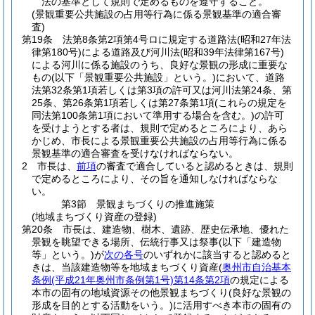
法の基準として規則で定めるものを遵守すること。
(景観重要公共施設の占用等行為に係る景観基準の適合審
査)
第19条
法第8条第2項第4号ロに規定する道路法
(昭和27年法
律第180号)
による道路及び河川法
(昭和39年法律第167号)
による河川に係る施設のうち、良好な景観の形成に重要な
もの
(以下「景観重要公共施設」という。)
において、道路
法第32条第1項若しくは第3項の許可又は河川法第24条、第
25条、第26条第1項若しくは第27条第1項
(これらの規定を
同法第100条第1項において準用する場合を含む。)
の許可
を受けようとする者は、規則で定めるところにより、あら
かじめ、市長による景観重要公共施設の占用等行為に係る
景観基準の適合審査を受けなければならない。
2
市長は、
前項
の審査で適合していると認めるときは、規則
で定めるところにより、その旨を通知しなければならな
い。
第3節
景観まちづくりの推進施策
(地域まちづくり資産の登録)
第20条
市長は、建造物、樹木、遺跡、歴史伝承地、優れた
景観を眺望できる場所、伝統行事又は祭事
(以下「建造物
等」という。)
が
次の各号
のいずれかに該当すると認めると
きは、当該建造物等を地域まちづくり資産
(
奥州市自治基本
条例
(平成21年奥州市条例第1号)
第14条第2項
の規定による
本市の固有の地域資源その他景観まちづくり
(良好な景観の
形成を目的とする活動をいう。)
に活用すべき本市の固有の