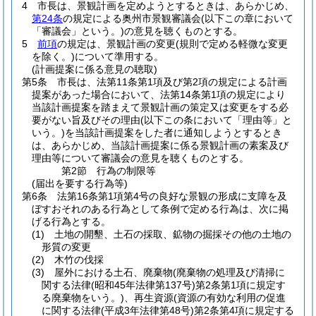
4
市長は、景観計画を定めようとするときは、あらかじめ、
第24条
の規定による奥州市景観審議会
(以下この章において
「審議会」という。)
の意見を聴くものとする。
5
前項
の規定は、景観計画の変更
(規則で定める軽微な変更
を除く。)
について準用する。
(計画提案に係る意見の聴取)
第5条
市長は、法第11条第1項及び第2項の規定による計画
提案があった場合において、法第14条第1項の規定により
当該計画提案を踏まえて景観計画の策定又は変更をする必
要がない旨及びその理由
(以下この条において「理由等」と
いう。)
を当該計画提案をした者に通知しようとするとき
は、あらかじめ、当該計画提案に係る景観計画の素案及び
理由等について審議会の意見を聴くものとする。
第2節
行為の制限等
(届出を要する行為等)
第6条
法第16条第1項第4号の良好な景観の形成に支障を及
ぼすおそれのある行為として条例で定める行為は、次に掲
げる行為とする。
(1)
土地の開墾、土石の採取、鉱物の掘採その他の土地の
形質の変更
(2)
木竹の伐採
(3)
屋外における土石、廃棄物
(廃棄物の処理及び清掃に
関する法律
(昭和45年法律第137号)
第2条第1項に規定す
る廃棄物をいう。)
、再生資源
(資源の有効な利用の促進
に関する法律
(平成3年法律第48号)
第2条第4項に規定する