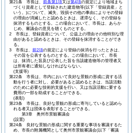
第21条
市長は、
前条第1項
又は
第4項
の規定により地域まち
づくり資産として登録された建造物等
(以下「登録資産」と
いう。)
について、滅失、毀損その他の事由によりその登録
の理由が消滅したと認めるときは、遅滞なく、その登録を
抹消するものとする。
この場合において、市長は、あらか
じめ、審議会の意見を聴くものとする。
2
市長は、登録資産について、公益上の理由その他特別な理
由があると認めるときは、その登録を抹消することができ
る。
3
市長は、
前2項
の規定により登録の抹消を行ったときは、
その旨を公表するものとする。
この場合において、市長
は、抹消した旨及び公表した旨を当該建造物等の管理者又
は所有者に通知しなければならない。
(支援等)
第22条
市長は、市内において良好な景観の形成に資する活
動を行う者に対し、必要があると認めるときは、当該活動
のために必要な技術的支援を行い、又は当該活動に要する
費用の一部を助成することができる。
(表彰)
第23条
市長は、良好な景観の形成に寄与していると認めら
れる者又は団体を表彰することができる。
第3章
奥州市景観審議会
(設置)
第24条
良好な景観の形成に関する重要な事項を審議するた
め、市長の附属機関として奥州市景観審議会
(以下「審議