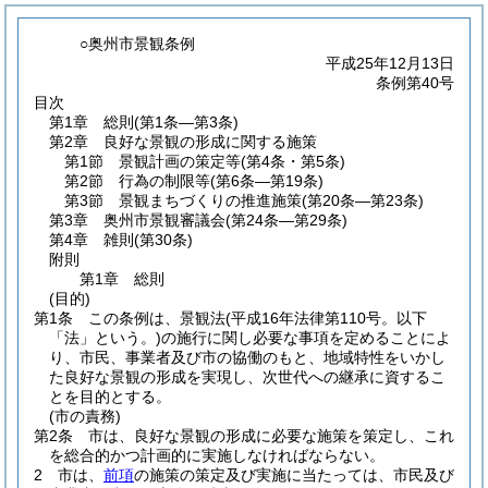
○奥州市景観条例
平成25年12月13日
条例第40号
目次
第1章
総則
(第1条―第3条)
第2章
良好な景観の形成に関する施策
第1節
景観計画の策定等
(第4条・第5条)
第2節
行為の制限等
(第6条―第19条)
第3節
景観まちづくりの推進施策
(第20条―第23条)
第3章
奥州市景観審議会
(第24条―第29条)
第4章
雑則
(第30条)
附則
第1章
総則
(目的)
第1条
この条例は、景観法
(平成16年法律第110号。以下
「法」という。)
の施行に関し必要な事項を定めることによ
り、市民、事業者及び市の協働のもと、地域特性をいかし
た良好な景観の形成を実現し、次世代への継承に資するこ
とを目的とする。
(市の責務)
第2条
市は、良好な景観の形成に必要な施策を策定し、これ
を総合的かつ計画的に実施しなければならない。
2
市は、
前項
の施策の策定及び実施に当たっては、市民及び