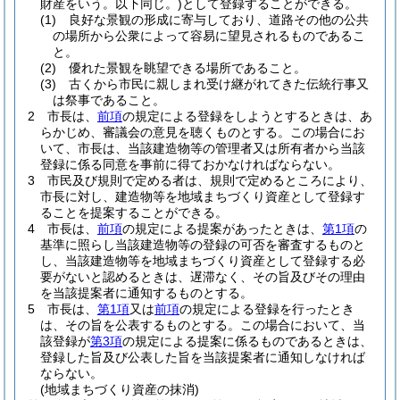
財産をいう。以下同じ。)
として登録することができる。
(1)
良好な景観の形成に寄与しており、道路その他の公共
の場所から公衆によって容易に望見されるものであるこ
と。
(2)
優れた景観を眺望できる場所であること。
(3)
古くから市民に親しまれ受け継がれてきた伝統行事又
は祭事であること。
2
市長は、
前項
の規定による登録をしようとするときは、あ
らかじめ、審議会の意見を聴くものとする。
この場合にお
いて、市長は、当該建造物等の管理者又は所有者から当該
登録に係る同意を事前に得ておかなければならない。
3
市民及び規則で定める者は、規則で定めるところにより、
市長に対し、建造物等を地域まちづくり資産として登録す
ることを提案することができる。
4
市長は、
前項
の規定による提案があったときは、
第1項
の
基準に照らし当該建造物等の登録の可否を審査するものと
し、当該建造物等を地域まちづくり資産として登録する必
要がないと認めるときは、遅滞なく、その旨及びその理由
を当該提案者に通知するものとする。
5
市長は、
第1項
又は
前項
の規定による登録を行ったとき
は、その旨を公表するものとする。
この場合において、当
該登録が
第3項
の規定による提案に係るものであるときは、
登録した旨及び公表した旨を当該提案者に通知しなければ
ならない。
(地域まちづくり資産の抹消)