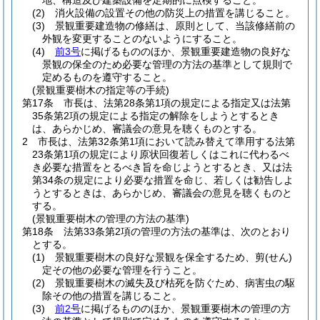
地、構造及び建築設備を定期的に点検すること。
(2)
消火設備の設置その他の防災上の措置を講じること。
(3)
景観重要建造物の修繕は、原則として、当該修繕前の
外観を変更することのないようにすること。
(4)
前3号
に掲げるもののほか、景観重要建造物の良好な
景観の保全のため必要な管理の方法の基準として規則で
定めるものを遵守すること。
(景観重要樹木の指定等の手続)
第17条
市長は、法第28条第1項の規定による指定又は法第
35条第2項の規定による指定の解除をしようとするとき
は、あらかじめ、審議会の意見を聴くものとする。
2
市長は、法第32条第1項において読み替えて準用する法第
23条第1項の規定により原状回復若しくはこれに代わるべ
き必要な措置をとるべき旨を命じようとするとき、又は法
第34条の規定により必要な措置を命じ、若しくは勧告しよ
うとするときは、あらかじめ、審議会の意見を聴くものと
する。
(景観重要樹木の管理の方法の基準)
第18条
法第33条第2項の管理の方法の基準は、次のとおり
とする。
(1)
景観重要樹木の良好な景観を保全するため、剪
(せん)
定その他の必要な管理を行うこと。
(2)
景観重要樹木の滅失及び枯死を防ぐため、病害虫の駆
除その他の措置を講じること。
(3)
前2号
に掲げるもののほか、景観重要樹木の管理の方