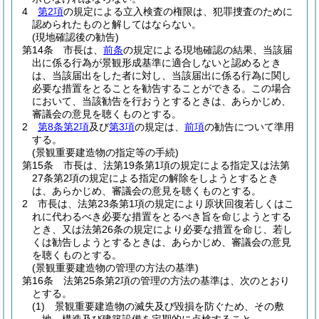
4
第2項
の規定による立入検査の権限は、犯罪捜査のために
認められたものと解してはならない。
(現地確認後の勧告)
第14条
市長は、
前条
の規定による現地確認の結果、当該届
出に係る行為が景観形成基準に適合しないと認めるとき
は、当該届出をした者に対し、当該届出に係る行為に関し
必要な措置をとることを勧告することができる。
この場合
において、当該勧告を行おうとするときは、あらかじめ、
審議会の意見を聴くものとする。
2
第8条第2項
及び
第3項
の規定は、
前項
の勧告について準用
する。
(景観重要建造物の指定等の手続)
第15条
市長は、法第19条第1項の規定による指定又は法第
27条第2項の規定による指定の解除をしようとするとき
は、あらかじめ、審議会の意見を聴くものとする。
2
市長は、法第23条第1項の規定により原状回復若しくはこ
れに代わるべき必要な措置をとるべき旨を命じようとする
とき、又は法第26条の規定により必要な措置を命じ、若し
くは勧告しようとするときは、あらかじめ、審議会の意見
を聴くものとする。
(景観重要建造物の管理の方法の基準)
第16条
法第25条第2項の管理の方法の基準は、次のとおり
とする。
(1)
景観重要建造物の滅失及び毀損を防ぐため、その敷