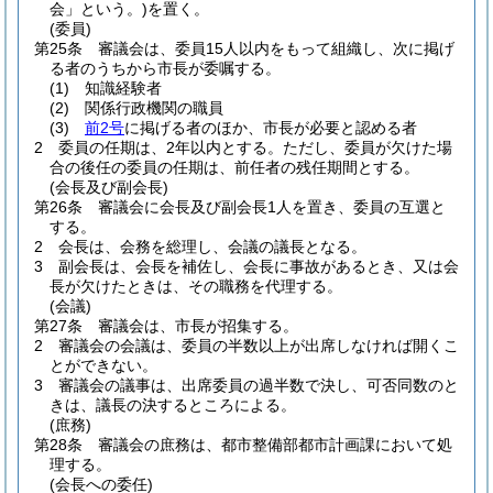
会」という。)
を置く。
(委員)
第25条
審議会は、委員15人以内をもって組織し、次に掲げ
る者のうちから市長が委嘱する。
(1)
知識経験者
(2)
関係行政機関の職員
(3)
前2号
に掲げる者のほか、市長が必要と認める者
2
委員の任期は、2年以内とする。
ただし、委員が欠けた場
合の後任の委員の任期は、前任者の残任期間とする。
(会長及び副会長)
第26条
審議会に会長及び副会長1人を置き、委員の互選と
する。
2
会長は、会務を総理し、会議の議長となる。
3
副会長は、会長を補佐し、会長に事故があるとき、又は会
長が欠けたときは、その職務を代理する。
(会議)
第27条
審議会は、市長が招集する。
2
審議会の会議は、委員の半数以上が出席しなければ開くこ
とができない。
3
審議会の議事は、出席委員の過半数で決し、可否同数のと
きは、議長の決するところによる。
(庶務)
第28条
審議会の庶務は、都市整備部都市計画課において処
理する。
(会長への委任)