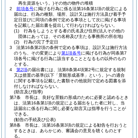
再生資源をいう。)
その他の物件の堆積
2
前項各号
に掲げる行為に係る法第16条第1項の規定による
届出は、行為の種類、場所、設計又は施行方法及び着手予
定日並びに同項の条例で定める事項として次に掲げる事項
を記載した届出書を提出して行わなければならない。
(1)
行為をしようとする者の氏名及び住所
(法人その他の
団体にあっては、その名称及び主たる事務所の所在地)
(2)
行為の完了予定日
3
法第16条第2項の条例で定める事項は、設計又は施行方法
のうち、その変更により
第1項各号
に掲げる行為が同条第7
項各号に掲げる行為に該当することとなるもの以外のもの
とする。
4
第2項
の届出書には、法第8条第4項第2号に規定する規制
又は措置の基準
(以下「景観形成基準」という。)
への適合
に関する事項を記載した書類その他規則で定める図書を添
付しなければならない。
(助言及び指導)
第7条
市長は、良好な景観の形成のために必要と認めるとき
は、法第16条第1項の規定による届出をした者に対し、当
該届出に係る行為に関し必要な助言又は指導を行うことが
できる。
(勧告の手続及び公表)
第8条
市長は、法第16条第3項の規定による勧告を行おうと
するときは、あらかじめ、審議会の意見を聴くものとす
る。