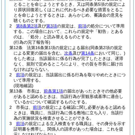
とることを命じようとするとき、又は同条第5項の規定によ
り原状回復若しくはこれに代わるべき必要な措置をとるこ
とを命じようとするときは、あらかじめ、審議会の意見を
聴くものとする。
2
第8条第2項
及び
第3項
の規定は、
前項
の処分について準用
する。
この場合において、これらの規定中「勧告」とある
のは、「処分」と読み替えるものとする。
(行為の完了報告等)
第12条
法第16条第1項の規定による届出
(同条第2項の規定
による変更の届出を含む。
次条
及び
第14条
において同じ。)
をした者は、当該届出に係る行為が完了したときは、遅滞
なく、規則で定めるところにより、その旨を市長に届け出
なければならない。
2
前項
の規定は、当該届出に係る行為を取りやめたときにつ
いて準用する。
(現地確認)
第13条
市長は、
前条第1項
の届出があったときその他必要
があると認めるときは、当該行為が景観形成基準に適合し
ているかについて確認するものとする。
2
市長は、
前項
の規定による確認に関し必要があると認める
ときは、職員に、当該行為に係る敷地に立ち入り、当該行
為の実施状況を検査させることができる。
3
前項
の規定による立入検査をする職員は、その身分を示す
証明書を携帯し、関係人の請求があった場合は、これを提
示しなければならない。