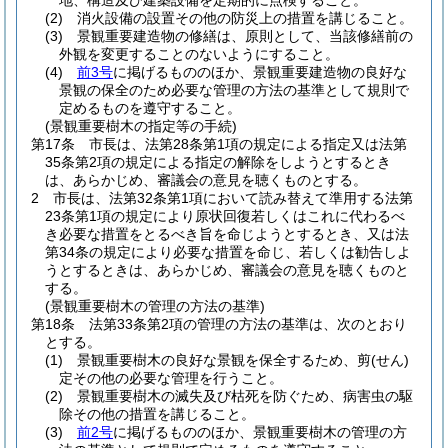
地、構造及び建築設備を定期的に点検すること。
(2)
消火設備の設置その他の防災上の措置を講じること。
(3)
景観重要建造物の修繕は、原則として、当該修繕前の
外観を変更することのないようにすること。
(4)
前3号
に掲げるもののほか、景観重要建造物の良好な
景観の保全のため必要な管理の方法の基準として規則で
定めるものを遵守すること。
(景観重要樹木の指定等の手続)
第17条
市長は、法第28条第1項の規定による指定又は法第
35条第2項の規定による指定の解除をしようとするとき
は、あらかじめ、審議会の意見を聴くものとする。
2
市長は、法第32条第1項において読み替えて準用する法第
23条第1項の規定により原状回復若しくはこれに代わるべ
き必要な措置をとるべき旨を命じようとするとき、又は法
第34条の規定により必要な措置を命じ、若しくは勧告しよ
うとするときは、あらかじめ、審議会の意見を聴くものと
する。
(景観重要樹木の管理の方法の基準)
第18条
法第33条第2項の管理の方法の基準は、次のとおり
とする。
(1)
景観重要樹木の良好な景観を保全するため、剪
(せん)
定その他の必要な管理を行うこと。
(2)
景観重要樹木の滅失及び枯死を防ぐため、病害虫の駆
除その他の措置を講じること。
(3)
前2号
に掲げるもののほか、景観重要樹木の管理の方