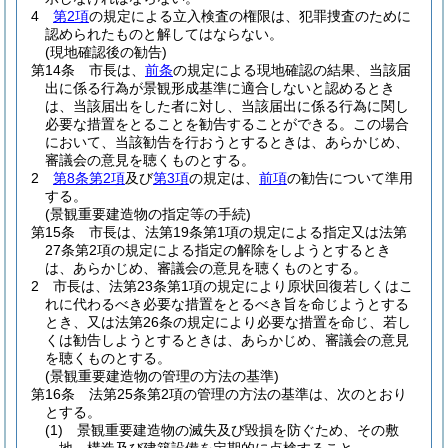
4
第2項
の規定による立入検査の権限は、犯罪捜査のために
認められたものと解してはならない。
(現地確認後の勧告)
第14条
市長は、
前条
の規定による現地確認の結果、当該届
出に係る行為が景観形成基準に適合しないと認めるとき
は、当該届出をした者に対し、当該届出に係る行為に関し
必要な措置をとることを勧告することができる。
この場合
において、当該勧告を行おうとするときは、あらかじめ、
審議会の意見を聴くものとする。
2
第8条第2項
及び
第3項
の規定は、
前項
の勧告について準用
する。
(景観重要建造物の指定等の手続)
第15条
市長は、法第19条第1項の規定による指定又は法第
27条第2項の規定による指定の解除をしようとするとき
は、あらかじめ、審議会の意見を聴くものとする。
2
市長は、法第23条第1項の規定により原状回復若しくはこ
れに代わるべき必要な措置をとるべき旨を命じようとする
とき、又は法第26条の規定により必要な措置を命じ、若し
くは勧告しようとするときは、あらかじめ、審議会の意見
を聴くものとする。
(景観重要建造物の管理の方法の基準)
第16条
法第25条第2項の管理の方法の基準は、次のとおり
とする。
(1)
景観重要建造物の滅失及び毀損を防ぐため、その敷