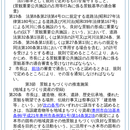
法の基準として規則で定めるものを遵守すること。
(景観重要公共施設の占用等行為に係る景観基準の適合審
査)
第19条
法第8条第2項第4号ロに規定する道路法
(昭和27年法
律第180号)
による道路及び河川法
(昭和39年法律第167号)
による河川に係る施設のうち、良好な景観の形成に重要な
もの
(以下「景観重要公共施設」という。)
において、道路
法第32条第1項若しくは第3項の許可又は河川法第24条、第
25条、第26条第1項若しくは第27条第1項
(これらの規定を
同法第100条第1項において準用する場合を含む。)
の許可
を受けようとする者は、規則で定めるところにより、あら
かじめ、市長による景観重要公共施設の占用等行為に係る
景観基準の適合審査を受けなければならない。
2
市長は、
前項
の審査で適合していると認めるときは、規則
で定めるところにより、その旨を通知しなければならな
い。
第3節
景観まちづくりの推進施策
(地域まちづくり資産の登録)
第20条
市長は、建造物、樹木、遺跡、歴史伝承地、優れた
景観を眺望できる場所、伝統行事又は祭事
(以下「建造物
等」という。)
が
次の各号
のいずれかに該当すると認めると
きは、当該建造物等を地域まちづくり資産
(
奥州市自治基本
条例
(平成21年奥州市条例第1号)
第14条第2項
の規定による
本市の固有の地域資源その他景観まちづくり
(良好な景観の
形成を目的とする活動をいう。)
に活用すべき本市の固有の