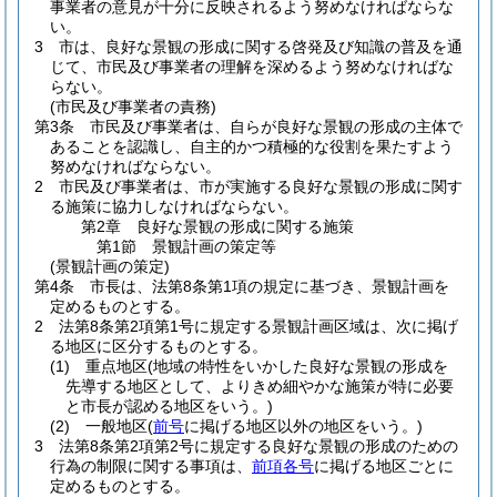
事業者の意見が十分に反映されるよう努めなければならな
い。
3
市は、良好な景観の形成に関する啓発及び知識の普及を通
じて、市民及び事業者の理解を深めるよう努めなければな
らない。
(市民及び事業者の責務)
第3条
市民及び事業者は、自らが良好な景観の形成の主体で
あることを認識し、自主的かつ積極的な役割を果たすよう
努めなければならない。
2
市民及び事業者は、市が実施する良好な景観の形成に関す
る施策に協力しなければならない。
第2章
良好な景観の形成に関する施策
第1節
景観計画の策定等
(景観計画の策定)
第4条
市長は、法第8条第1項の規定に基づき、景観計画を
定めるものとする。
2
法第8条第2項第1号に規定する景観計画区域は、次に掲げ
る地区に区分するものとする。
(1)
重点地区
(地域の特性をいかした良好な景観の形成を
先導する地区として、よりきめ細やかな施策が特に必要
と市長が認める地区をいう。)
(2)
一般地区
(
前号
に掲げる地区以外の地区をいう。)
3
法第8条第2項第2号に規定する良好な景観の形成のための
行為の制限に関する事項は、
前項各号
に掲げる地区ごとに
定めるものとする。