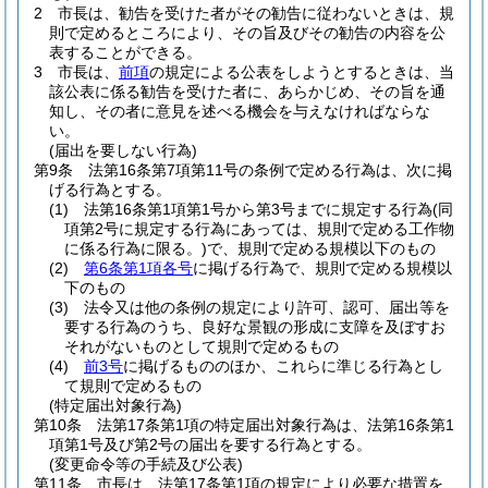
2
市長は、勧告を受けた者がその勧告に従わないときは、規
則で定めるところにより、その旨及びその勧告の内容を公
表することができる。
3
市長は、
前項
の規定による公表をしようとするときは、当
該公表に係る勧告を受けた者に、あらかじめ、その旨を通
知し、その者に意見を述べる機会を与えなければならな
い。
(届出を要しない行為)
第9条
法第16条第7項第11号の条例で定める行為は、次に掲
げる行為とする。
(1)
法第16条第1項第1号から第3号までに規定する行為
(同
項第2号に規定する行為にあっては、規則で定める工作物
に係る行為に限る。)
で、規則で定める規模以下のもの
(2)
第6条第1項各号
に掲げる行為で、規則で定める規模以
下のもの
(3)
法令又は他の条例の規定により許可、認可、届出等を
要する行為のうち、良好な景観の形成に支障を及ぼすお
それがないものとして規則で定めるもの
(4)
前3号
に掲げるもののほか、これらに準じる行為とし
て規則で定めるもの
(特定届出対象行為)
第10条
法第17条第1項の特定届出対象行為は、法第16条第1
項第1号及び第2号の届出を要する行為とする。
(変更命令等の手続及び公表)
第11条
市長は、法第17条第1項の規定により必要な措置を