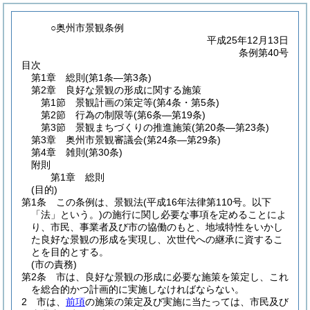
○奥州市景観条例
平成25年12月13日
条例第40号
目次
第1章
総則
(第1条―第3条)
第2章
良好な景観の形成に関する施策
第1節
景観計画の策定等
(第4条・第5条)
第2節
行為の制限等
(第6条―第19条)
第3節
景観まちづくりの推進施策
(第20条―第23条)
第3章
奥州市景観審議会
(第24条―第29条)
第4章
雑則
(第30条)
附則
第1章
総則
(目的)
第1条
この条例は、景観法
(平成16年法律第110号。以下
「法」という。)
の施行に関し必要な事項を定めることによ
り、市民、事業者及び市の協働のもと、地域特性をいかし
た良好な景観の形成を実現し、次世代への継承に資するこ
とを目的とする。
(市の責務)
第2条
市は、良好な景観の形成に必要な施策を策定し、これ
を総合的かつ計画的に実施しなければならない。
2
市は、
前項
の施策の策定及び実施に当たっては、市民及び