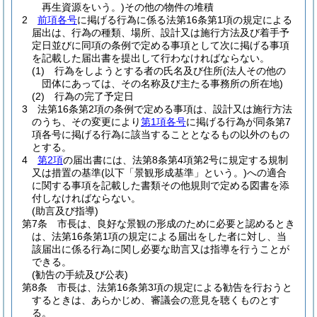
再生資源をいう。)
その他の物件の堆積
2
前項各号
に掲げる行為に係る法第16条第1項の規定による
届出は、行為の種類、場所、設計又は施行方法及び着手予
定日並びに同項の条例で定める事項として次に掲げる事項
を記載した届出書を提出して行わなければならない。
(1)
行為をしようとする者の氏名及び住所
(法人その他の
団体にあっては、その名称及び主たる事務所の所在地)
(2)
行為の完了予定日
3
法第16条第2項の条例で定める事項は、設計又は施行方法
のうち、その変更により
第1項各号
に掲げる行為が同条第7
項各号に掲げる行為に該当することとなるもの以外のもの
とする。
4
第2項
の届出書には、法第8条第4項第2号に規定する規制
又は措置の基準
(以下「景観形成基準」という。)
への適合
に関する事項を記載した書類その他規則で定める図書を添
付しなければならない。
(助言及び指導)
第7条
市長は、良好な景観の形成のために必要と認めるとき
は、法第16条第1項の規定による届出をした者に対し、当
該届出に係る行為に関し必要な助言又は指導を行うことが
できる。
(勧告の手続及び公表)
第8条
市長は、法第16条第3項の規定による勧告を行おうと
するときは、あらかじめ、審議会の意見を聴くものとす
る。