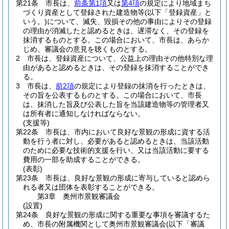
第21条
市長は、
前条第1項
又は
第4項
の規定により地域まち
づくり資産として登録された建造物等
(以下「登録資産」と
いう。)
について、滅失、毀損その他の事由によりその登録
の理由が消滅したと認めるときは、遅滞なく、その登録を
抹消するものとする。
この場合において、市長は、あらか
じめ、審議会の意見を聴くものとする。
2
市長は、登録資産について、公益上の理由その他特別な理
由があると認めるときは、その登録を抹消することができ
る。
3
市長は、
前2項
の規定により登録の抹消を行ったときは、
その旨を公表するものとする。
この場合において、市長
は、抹消した旨及び公表した旨を当該建造物等の管理者又
は所有者に通知しなければならない。
(支援等)
第22条
市長は、市内において良好な景観の形成に資する活
動を行う者に対し、必要があると認めるときは、当該活動
のために必要な技術的支援を行い、又は当該活動に要する
費用の一部を助成することができる。
(表彰)
第23条
市長は、良好な景観の形成に寄与していると認めら
れる者又は団体を表彰することができる。
第3章
奥州市景観審議会
(設置)
第24条
良好な景観の形成に関する重要な事項を審議するた
め、市長の附属機関として奥州市景観審議会
(以下「審議