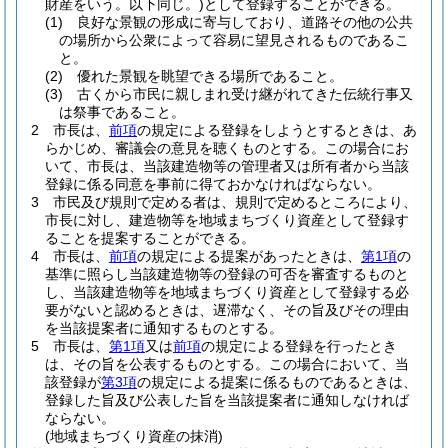
財産をいう。以下同じ。)
として登録することができる。
(1)
良好な景観の形成に寄与しており、道路その他の公共
の場所から公衆によって容易に望見されるものであるこ
と。
(2)
優れた景観を眺望できる場所であること。
(3)
古くから市民に親しまれ受け継がれてきた伝統行事又
は祭事であること。
2
市長は、
前項
の規定による登録をしようとするときは、あ
らかじめ、審議会の意見を聴くものとする。
この場合にお
いて、市長は、当該建造物等の管理者又は所有者から当該
登録に係る同意を事前に得ておかなければならない。
3
市民及び規則で定める者は、規則で定めるところにより、
市長に対し、建造物等を地域まちづくり資産として登録す
ることを提案することができる。
4
市長は、
前項
の規定による提案があったときは、
第1項
の
基準に照らし当該建造物等の登録の可否を審査するものと
し、当該建造物等を地域まちづくり資産として登録する必
要がないと認めるときは、遅滞なく、その旨及びその理由
を当該提案者に通知するものとする。
5
市長は、
第1項
又は
前項
の規定による登録を行ったとき
は、その旨を公表するものとする。
この場合において、当
該登録が
第3項
の規定による提案に係るものであるときは、
登録した旨及び公表した旨を当該提案者に通知しなければ
ならない。
(地域まちづくり資産の抹消)