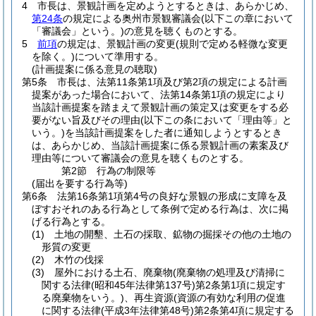
4
市長は、景観計画を定めようとするときは、あらかじめ、
第24条
の規定による奥州市景観審議会
(以下この章において
「審議会」という。)
の意見を聴くものとする。
5
前項
の規定は、景観計画の変更
(規則で定める軽微な変更
を除く。)
について準用する。
(計画提案に係る意見の聴取)
第5条
市長は、法第11条第1項及び第2項の規定による計画
提案があった場合において、法第14条第1項の規定により
当該計画提案を踏まえて景観計画の策定又は変更をする必
要がない旨及びその理由
(以下この条において「理由等」と
いう。)
を当該計画提案をした者に通知しようとするとき
は、あらかじめ、当該計画提案に係る景観計画の素案及び
理由等について審議会の意見を聴くものとする。
第2節
行為の制限等
(届出を要する行為等)
第6条
法第16条第1項第4号の良好な景観の形成に支障を及
ぼすおそれのある行為として条例で定める行為は、次に掲
げる行為とする。
(1)
土地の開墾、土石の採取、鉱物の掘採その他の土地の
形質の変更
(2)
木竹の伐採
(3)
屋外における土石、廃棄物
(廃棄物の処理及び清掃に
関する法律
(昭和45年法律第137号)
第2条第1項に規定す
る廃棄物をいう。)
、再生資源
(資源の有効な利用の促進
に関する法律
(平成3年法律第48号)
第2条第4項に規定する