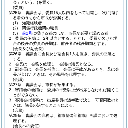
会」という。)
を置く。
(委員)
第25条
審議会は、委員15人以内をもって組織し、次に掲げ
る者のうちから市長が委嘱する。
(1)
知識経験者
(2)
関係行政機関の職員
(3)
前2号
に掲げる者のほか、市長が必要と認める者
2
委員の任期は、2年以内とする。
ただし、委員が欠けた場
合の後任の委員の任期は、前任者の残任期間とする。
(会長及び副会長)
第26条
審議会に会長及び副会長1人を置き、委員の互選と
する。
2
会長は、会務を総理し、会議の議長となる。
3
副会長は、会長を補佐し、会長に事故があるとき、又は会
長が欠けたときは、その職務を代理する。
(会議)
第27条
審議会は、市長が招集する。
2
審議会の会議は、委員の半数以上が出席しなければ開くこ
とができない。
3
審議会の議事は、出席委員の過半数で決し、可否同数のと
きは、議長の決するところによる。
(庶務)
第28条
審議会の庶務は、都市整備部都市計画課において処
理する。
(会長への委任)