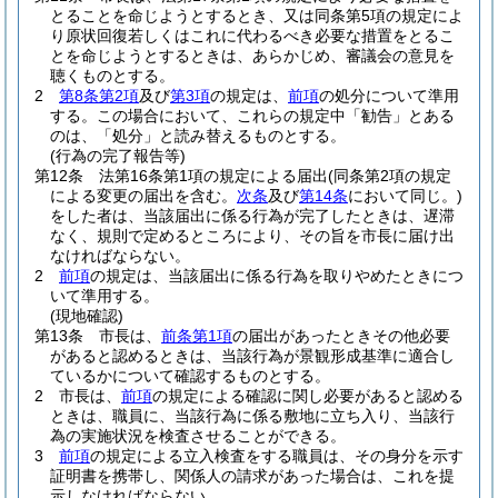
とることを命じようとするとき、又は同条第5項の規定によ
り原状回復若しくはこれに代わるべき必要な措置をとるこ
とを命じようとするときは、あらかじめ、審議会の意見を
聴くものとする。
2
第8条第2項
及び
第3項
の規定は、
前項
の処分について準用
する。
この場合において、これらの規定中「勧告」とある
のは、「処分」と読み替えるものとする。
(行為の完了報告等)
第12条
法第16条第1項の規定による届出
(同条第2項の規定
による変更の届出を含む。
次条
及び
第14条
において同じ。)
をした者は、当該届出に係る行為が完了したときは、遅滞
なく、規則で定めるところにより、その旨を市長に届け出
なければならない。
2
前項
の規定は、当該届出に係る行為を取りやめたときにつ
いて準用する。
(現地確認)
第13条
市長は、
前条第1項
の届出があったときその他必要
があると認めるときは、当該行為が景観形成基準に適合し
ているかについて確認するものとする。
2
市長は、
前項
の規定による確認に関し必要があると認める
ときは、職員に、当該行為に係る敷地に立ち入り、当該行
為の実施状況を検査させることができる。
3
前項
の規定による立入検査をする職員は、その身分を示す
証明書を携帯し、関係人の請求があった場合は、これを提
示しなければならない。