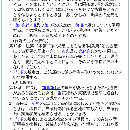
とることを命じようとするとき、又は同条第5項の規定によ
り原状回復若しくはこれに代わるべき必要な措置をとるこ
とを命じようとするときは、あらかじめ、審議会の意見を
聴くものとする。
2
第8条第2項
及び
第3項
の規定は、
前項
の処分について準用
する。
この場合において、これらの規定中「勧告」とある
のは、「処分」と読み替えるものとする。
(行為の完了報告等)
第12条
法第16条第1項の規定による届出
(同条第2項の規定
による変更の届出を含む。
次条
及び
第14条
において同じ。)
をした者は、当該届出に係る行為が完了したときは、遅滞
なく、規則で定めるところにより、その旨を市長に届け出
なければならない。
2
前項
の規定は、当該届出に係る行為を取りやめたときにつ
いて準用する。
(現地確認)
第13条
市長は、
前条第1項
の届出があったときその他必要
があると認めるときは、当該行為が景観形成基準に適合し
ているかについて確認するものとする。
2
市長は、
前項
の規定による確認に関し必要があると認める
ときは、職員に、当該行為に係る敷地に立ち入り、当該行
為の実施状況を検査させることができる。
3
前項
の規定による立入検査をする職員は、その身分を示す
証明書を携帯し、関係人の請求があった場合は、これを提
示しなければならない。