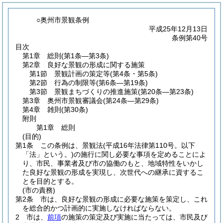
○奥州市景観条例
平成25年12月13日
条例第40号
目次
第1章
総則
(第1条―第3条)
第2章
良好な景観の形成に関する施策
第1節
景観計画の策定等
(第4条・第5条)
第2節
行為の制限等
(第6条―第19条)
第3節
景観まちづくりの推進施策
(第20条―第23条)
第3章
奥州市景観審議会
(第24条―第29条)
第4章
雑則
(第30条)
附則
第1章
総則
(目的)
第1条
この条例は、景観法
(平成16年法律第110号。以下
「法」という。)
の施行に関し必要な事項を定めることによ
り、市民、事業者及び市の協働のもと、地域特性をいかし
た良好な景観の形成を実現し、次世代への継承に資するこ
とを目的とする。
(市の責務)
第2条
市は、良好な景観の形成に必要な施策を策定し、これ
を総合的かつ計画的に実施しなければならない。
2
市は、
前項
の施策の策定及び実施に当たっては、市民及び