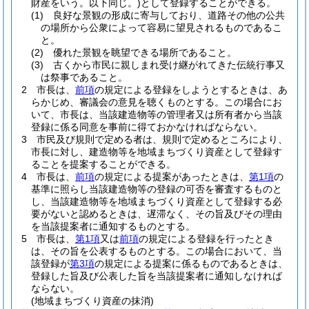
財産をいう。以下同じ。)
として登録することができる。
(1)
良好な景観の形成に寄与しており、道路その他の公共
の場所から公衆によって容易に望見されるものであるこ
と。
(2)
優れた景観を眺望できる場所であること。
(3)
古くから市民に親しまれ受け継がれてきた伝統行事又
は祭事であること。
2
市長は、
前項
の規定による登録をしようとするときは、あ
らかじめ、審議会の意見を聴くものとする。
この場合にお
いて、市長は、当該建造物等の管理者又は所有者から当該
登録に係る同意を事前に得ておかなければならない。
3
市民及び規則で定める者は、規則で定めるところにより、
市長に対し、建造物等を地域まちづくり資産として登録す
ることを提案することができる。
4
市長は、
前項
の規定による提案があったときは、
第1項
の
基準に照らし当該建造物等の登録の可否を審査するものと
し、当該建造物等を地域まちづくり資産として登録する必
要がないと認めるときは、遅滞なく、その旨及びその理由
を当該提案者に通知するものとする。
5
市長は、
第1項
又は
前項
の規定による登録を行ったとき
は、その旨を公表するものとする。
この場合において、当
該登録が
第3項
の規定による提案に係るものであるときは、
登録した旨及び公表した旨を当該提案者に通知しなければ
ならない。
(地域まちづくり資産の抹消)