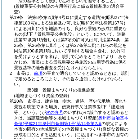
法の基準として規則で定めるものを遵守すること。
(景観重要公共施設の占用等行為に係る景観基準の適合審
査)
第19条
法第8条第2項第4号ロに規定する道路法
(昭和27年法
律第180号)
による道路及び河川法
(昭和39年法律第167号)
による河川に係る施設のうち、良好な景観の形成に重要な
もの
(以下「景観重要公共施設」という。)
において、道路
法第32条第1項若しくは第3項の許可又は河川法第24条、第
25条、第26条第1項若しくは第27条第1項
(これらの規定を
同法第100条第1項において準用する場合を含む。)
の許可
を受けようとする者は、規則で定めるところにより、あら
かじめ、市長による景観重要公共施設の占用等行為に係る
景観基準の適合審査を受けなければならない。
2
市長は、
前項
の審査で適合していると認めるときは、規則
で定めるところにより、その旨を通知しなければならな
い。
第3節
景観まちづくりの推進施策
(地域まちづくり資産の登録)
第20条
市長は、建造物、樹木、遺跡、歴史伝承地、優れた
景観を眺望できる場所、伝統行事又は祭事
(以下「建造物
等」という。)
が
次の各号
のいずれかに該当すると認めると
きは、当該建造物等を地域まちづくり資産
(
奥州市自治基本
条例
(平成21年奥州市条例第1号)
第14条第2項
の規定による
本市の固有の地域資源その他景観まちづくり
(良好な景観の
形成を目的とする活動をいう。)
に活用すべき本市の固有の