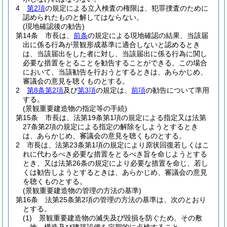
4
第2項
の規定による立入検査の権限は、犯罪捜査のために
認められたものと解してはならない。
(現地確認後の勧告)
第14条
市長は、
前条
の規定による現地確認の結果、当該届
出に係る行為が景観形成基準に適合しないと認めるとき
は、当該届出をした者に対し、当該届出に係る行為に関し
必要な措置をとることを勧告することができる。
この場合
において、当該勧告を行おうとするときは、あらかじめ、
審議会の意見を聴くものとする。
2
第8条第2項
及び
第3項
の規定は、
前項
の勧告について準用
する。
(景観重要建造物の指定等の手続)
第15条
市長は、法第19条第1項の規定による指定又は法第
27条第2項の規定による指定の解除をしようとするとき
は、あらかじめ、審議会の意見を聴くものとする。
2
市長は、法第23条第1項の規定により原状回復若しくはこ
れに代わるべき必要な措置をとるべき旨を命じようとする
とき、又は法第26条の規定により必要な措置を命じ、若し
くは勧告しようとするときは、あらかじめ、審議会の意見
を聴くものとする。
(景観重要建造物の管理の方法の基準)
第16条
法第25条第2項の管理の方法の基準は、次のとおり
とする。
(1)
景観重要建造物の滅失及び毀損を防ぐため、その敷