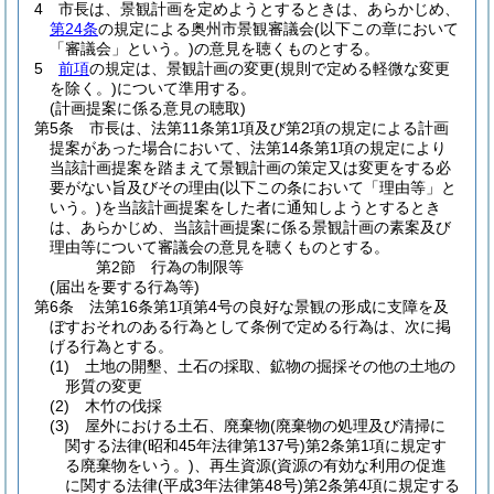
4
市長は、景観計画を定めようとするときは、あらかじめ、
第24条
の規定による奥州市景観審議会
(以下この章において
「審議会」という。)
の意見を聴くものとする。
5
前項
の規定は、景観計画の変更
(規則で定める軽微な変更
を除く。)
について準用する。
(計画提案に係る意見の聴取)
第5条
市長は、法第11条第1項及び第2項の規定による計画
提案があった場合において、法第14条第1項の規定により
当該計画提案を踏まえて景観計画の策定又は変更をする必
要がない旨及びその理由
(以下この条において「理由等」と
いう。)
を当該計画提案をした者に通知しようとするとき
は、あらかじめ、当該計画提案に係る景観計画の素案及び
理由等について審議会の意見を聴くものとする。
第2節
行為の制限等
(届出を要する行為等)
第6条
法第16条第1項第4号の良好な景観の形成に支障を及
ぼすおそれのある行為として条例で定める行為は、次に掲
げる行為とする。
(1)
土地の開墾、土石の採取、鉱物の掘採その他の土地の
形質の変更
(2)
木竹の伐採
(3)
屋外における土石、廃棄物
(廃棄物の処理及び清掃に
関する法律
(昭和45年法律第137号)
第2条第1項に規定す
る廃棄物をいう。)
、再生資源
(資源の有効な利用の促進
に関する法律
(平成3年法律第48号)
第2条第4項に規定する