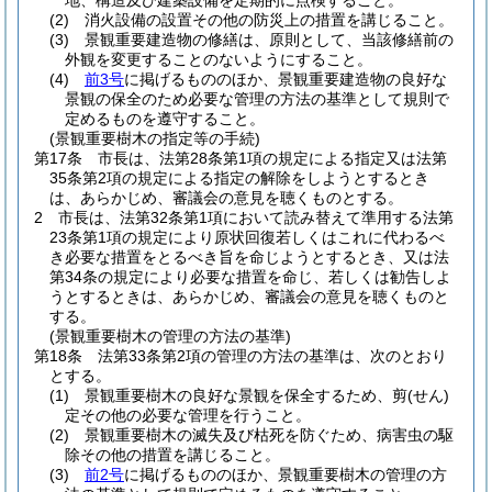
地、構造及び建築設備を定期的に点検すること。
(2)
消火設備の設置その他の防災上の措置を講じること。
(3)
景観重要建造物の修繕は、原則として、当該修繕前の
外観を変更することのないようにすること。
(4)
前3号
に掲げるもののほか、景観重要建造物の良好な
景観の保全のため必要な管理の方法の基準として規則で
定めるものを遵守すること。
(景観重要樹木の指定等の手続)
第17条
市長は、法第28条第1項の規定による指定又は法第
35条第2項の規定による指定の解除をしようとするとき
は、あらかじめ、審議会の意見を聴くものとする。
2
市長は、法第32条第1項において読み替えて準用する法第
23条第1項の規定により原状回復若しくはこれに代わるべ
き必要な措置をとるべき旨を命じようとするとき、又は法
第34条の規定により必要な措置を命じ、若しくは勧告しよ
うとするときは、あらかじめ、審議会の意見を聴くものと
する。
(景観重要樹木の管理の方法の基準)
第18条
法第33条第2項の管理の方法の基準は、次のとおり
とする。
(1)
景観重要樹木の良好な景観を保全するため、剪
(せん)
定その他の必要な管理を行うこと。
(2)
景観重要樹木の滅失及び枯死を防ぐため、病害虫の駆
除その他の措置を講じること。
(3)
前2号
に掲げるもののほか、景観重要樹木の管理の方