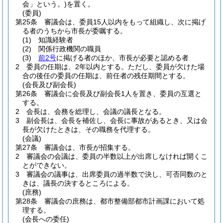
会」という。)
を置く。
(委員)
第25条
審議会は、委員15人以内をもって組織し、次に掲げ
る者のうちから市長が委嘱する。
(1)
知識経験者
(2)
関係行政機関の職員
(3)
前2号
に掲げる者のほか、市長が必要と認める者
2
委員の任期は、2年以内とする。
ただし、委員が欠けた場
合の後任の委員の任期は、前任者の残任期間とする。
(会長及び副会長)
第26条
審議会に会長及び副会長1人を置き、委員の互選と
する。
2
会長は、会務を総理し、会議の議長となる。
3
副会長は、会長を補佐し、会長に事故があるとき、又は会
長が欠けたときは、その職務を代理する。
(会議)
第27条
審議会は、市長が招集する。
2
審議会の会議は、委員の半数以上が出席しなければ開くこ
とができない。
3
審議会の議事は、出席委員の過半数で決し、可否同数のと
きは、議長の決するところによる。
(庶務)
第28条
審議会の庶務は、都市整備部都市計画課において処
理する。
(会長への委任)