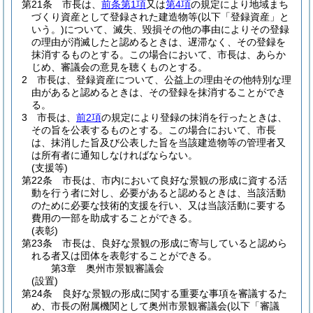
第21条
市長は、
前条第1項
又は
第4項
の規定により地域まち
づくり資産として登録された建造物等
(以下「登録資産」と
いう。)
について、滅失、毀損その他の事由によりその登録
の理由が消滅したと認めるときは、遅滞なく、その登録を
抹消するものとする。
この場合において、市長は、あらか
じめ、審議会の意見を聴くものとする。
2
市長は、登録資産について、公益上の理由その他特別な理
由があると認めるときは、その登録を抹消することができ
る。
3
市長は、
前2項
の規定により登録の抹消を行ったときは、
その旨を公表するものとする。
この場合において、市長
は、抹消した旨及び公表した旨を当該建造物等の管理者又
は所有者に通知しなければならない。
(支援等)
第22条
市長は、市内において良好な景観の形成に資する活
動を行う者に対し、必要があると認めるときは、当該活動
のために必要な技術的支援を行い、又は当該活動に要する
費用の一部を助成することができる。
(表彰)
第23条
市長は、良好な景観の形成に寄与していると認めら
れる者又は団体を表彰することができる。
第3章
奥州市景観審議会
(設置)
第24条
良好な景観の形成に関する重要な事項を審議するた
め、市長の附属機関として奥州市景観審議会
(以下「審議