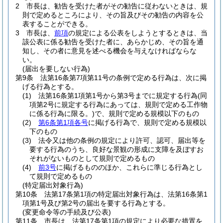
2
市長は、勧告を受けた者がその勧告に従わないときは、規
則で定めるところにより、その旨及びその勧告の内容を公
表することができる。
3
市長は、
前項
の規定による公表をしようとするときは、当
該公表に係る勧告を受けた者に、あらかじめ、その旨を通
知し、その者に意見を述べる機会を与えなければならな
い。
(届出を要しない行為)
第9条
法第16条第7項第11号の条例で定める行為は、次に掲
げる行為とする。
(1)
法第16条第1項第1号から第3号までに規定する行為
(同
項第2号に規定する行為にあっては、規則で定める工作物
に係る行為に限る。)
で、規則で定める規模以下のもの
(2)
第6条第1項各号
に掲げる行為で、規則で定める規模以
下のもの
(3)
法令又は他の条例の規定により許可、認可、届出等を
要する行為のうち、良好な景観の形成に支障を及ぼすお
それがないものとして規則で定めるもの
(4)
前3号
に掲げるもののほか、これらに準じる行為とし
て規則で定めるもの
(特定届出対象行為)
第10条
法第17条第1項の特定届出対象行為は、法第16条第1
項第1号及び第2号の届出を要する行為とする。
(変更命令等の手続及び公表)
第11条
市長は、法第17条第1項の規定により必要な措置を