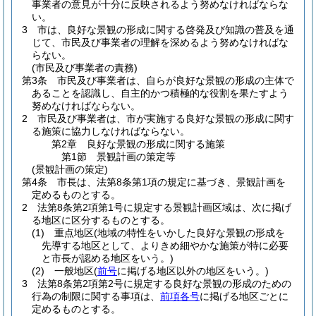
事業者の意見が十分に反映されるよう努めなければならな
い。
3
市は、良好な景観の形成に関する啓発及び知識の普及を通
じて、市民及び事業者の理解を深めるよう努めなければな
らない。
(市民及び事業者の責務)
第3条
市民及び事業者は、自らが良好な景観の形成の主体で
あることを認識し、自主的かつ積極的な役割を果たすよう
努めなければならない。
2
市民及び事業者は、市が実施する良好な景観の形成に関す
る施策に協力しなければならない。
第2章
良好な景観の形成に関する施策
第1節
景観計画の策定等
(景観計画の策定)
第4条
市長は、法第8条第1項の規定に基づき、景観計画を
定めるものとする。
2
法第8条第2項第1号に規定する景観計画区域は、次に掲げ
る地区に区分するものとする。
(1)
重点地区
(地域の特性をいかした良好な景観の形成を
先導する地区として、よりきめ細やかな施策が特に必要
と市長が認める地区をいう。)
(2)
一般地区
(
前号
に掲げる地区以外の地区をいう。)
3
法第8条第2項第2号に規定する良好な景観の形成のための
行為の制限に関する事項は、
前項各号
に掲げる地区ごとに
定めるものとする。