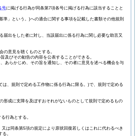
各号
に掲げる行為が同条第7項各号に掲げる行為に該当することと
基準」という。)
への適合に関する事項を記載した書類その他規則
よる届出をした者に対し、当該届出に係る行為に関し必要な助言又
議会の意見を聴くものとする。
の旨及びその勧告の内容を公表することができる。
に、あらかじめ、その旨を通知し、その者に意見を述べる機会を与
ては、規則で定める工作物に係る行為に限る。)
で、規則で定める
の形成に支障を及ぼすおそれがないものとして規則で定めるもの
する行為とする。
、又は同条第5項の規定により原状回復若しくはこれに代わるべき
する。