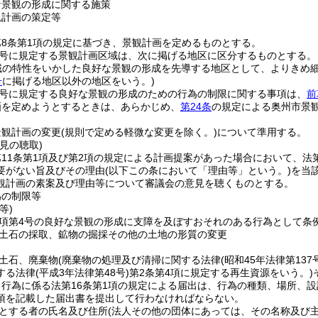
な景観の形成に関する施策
観計画の策定等
8条第1項の規定に基づき、景観計画を定めるものとする。
1号に規定する景観計画区域は、次に掲げる地区に区分するものとする。
域の特性をいかした良好な景観の形成を先導する地区として、よりきめ
号
に掲げる地区以外の地区をいう。)
2号に規定する良好な景観の形成のための行為の制限に関する事項は、
前
画を定めようとするときは、あらかじめ、
第24条
の規定による奥州市景
景観計画の変更
(規則で定める軽微な変更を除く。)
について準用する。
見の聴取)
11条第1項及び第2項の規定による計画提案があった場合において、法
要がない旨及びその理由
(以下この条において「理由等」という。)
を当
観計画の素案及び理由等について審議会の意見を聴くものとする。
為の制限等
等)
1項第4号の良好な景観の形成に支障を及ぼすおそれのある行為として
土石の採取、鉱物の掘採その他の土地の形質の変更
土石、廃棄物
(廃棄物の処理及び清掃に関する法律
(昭和45年法律第137
する法律
(平成3年法律第48号)
第2条第4項に規定する再生資源をいう。)
る行為に係る法第16条第1項の規定による届出は、行為の種類、場所、
項を記載した届出書を提出して行わなければならない。
とする者の氏名及び住所
(法人その他の団体にあっては、その名称及び主