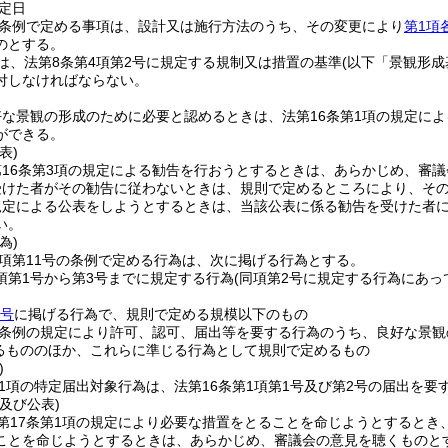
定日
の条例で定める事項は、設計又は施行方法のうち、その変更により
第1項
のとする。
は、法第8条第4項第2号に規定する規制又は措置の基準
(以下「景観形成
付しなければならない。
好な景観の形成のために必要と認めるときは、法第16条第1項の規定に
ができる。
表)
16条第3項の規定による勧告を行おうとするときは、あらかじめ、審
受けた者がその勧告に従わないときは、規則で定めるところにより、そ
規定による公表をしようとするときは、当該公表に係る勧告を受けた者
い。
為)
7項第11号の条例で定める行為は、次に掲げる行為とする。
1項第1号から第3号までに規定する行為
(同項第2号に規定する行為にあっ
各号
に掲げる行為で、規則で定める規模以下のもの
条例の規定により許可、認可、届出等を要する行為のうち、良好な景観
るもののほか、これらに準じる行為として規則で定めるもの
)
第1項の特定届出対象行為は、法第16条第1項第1号及び第2号の届出を要
及び公表)
第17条第1項の規定により必要な措置をとることを命じようとするとき
ことを命じようとするときは、あらかじめ、審議会の意見を聴くものと