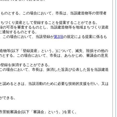
くものとする。
この場合において、市長は、当該建造物等の管理者
まちづくり資産として登録することを提案することができる。
録の可否を審査するものとし、当該建造物等を地域まちづくり資産
に通知するものとする。
。
この場合において、当該登録が
第3項
の規定による提案に係るも
造物等
(以下「登録資産」という。)
について、滅失、毀損その他の
のとする。
この場合において、市長は、あらかじめ、審議会の意見
の登録を抹消することができる。
この場合において、市長は、抹消した旨及び公表した旨を当該建造
と認めるときは、当該活動のために必要な技術的支援を行い、又は
ができる。
市景観審議会
(以下「審議会」という。)
を置く。