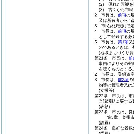
(2)
優れた景観を
(3)
古くから市民
2
市長は、
前項
の
又は所有者から当
3
市民及び規則で
4
市長は、
前項
の
として登録する必
5
市長は、
第1項
又
のであるときは、
(地域まちづくり資
第21条
市長は、
前
事由によりその登
を聴くものとする
2
市長は、登録資
3
市長は、
前2項
の
物等の管理者又は
(支援等)
第22条
市長は、市
当該活動に要する
(表彰)
第23条
市長は、良
第3章
奥州
(設置)
第24条
良好な景観
(委員)