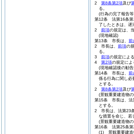
2
第8条第2項
及び
る。
(行為の完了報告等
第12条
法第16条
了したときは、遅
2
前項
の規定は、
(現地確認)
第13条
市長は、
前
2
市長は、
前項
の
る。
3
前項
の規定によ
4
第2項
の規定によ
(現地確認後の勧告
第14条
市長は、
前
係る行為に関し必
とする。
2
第8条第2項
及び
(景観重要建造物の
第15条
市長は、法
とする。
2
市長は、法第23
な措置を命じ、若
(景観重要建造物の
第16条
法第25条
(1)
景観重要建造