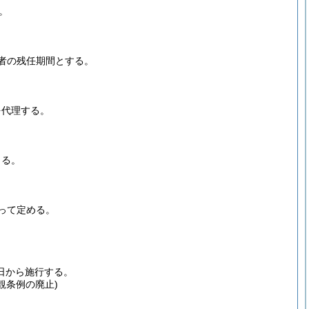
。
者の残任期間とする。
を代理する。
よる。
って定める。
日から施行する。
観条例の廃止)