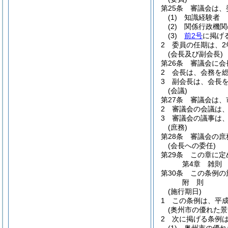
第25条
審議会は、
(1)
知識経験者
(2)
関係行政機関
(3)
前2号
に掲げ
2
委員の任期は、2
(会長及び副会長)
第26条
審議会に会
2
会長は、会務を
3
副会長は、会長
(会議)
第27条
審議会は、
2
審議会の会議は
3
審議会の議事は
(庶務)
第28条
審議会の庶
(会長への委任)
第29条
この章に定
第4章
雑則
第30条
この条例の
附
則
(施行期日)
1
この条例は、平成
(奥州市の優れた
2
次に掲げる条例