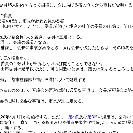
委員15人以内をもって組織し、次に掲げる者のうちから市長が委嘱する
の職員
る者のほか、市長が必要と認める者
年以内とする。
ただし、委員が欠けた場合の後任の委員の任期は、前任
長及び副会長1人を置き、委員の互選とする。
総理し、会議の議長となる。
を補佐し、会長に事故があるとき、又は会長が欠けたときは、その職務
市長が招集する。
、委員の半数以上が出席しなければ開くことができない。
、出席委員の過半数で決し、可否同数のときは、議長の決するところに
務は、都市整備部都市計画課において処理する。
めるもののほか、審議会の運営に関し必要な事項は、会長が審議会に諮
施行に関し必要な事項は、市長が別に定める。
26年4月1日から施行する。
ただし、
第4条
及び
第3章
の規定は、公布の
景観を守り、育て、つくる条例及び奥州市平泉文化揺籃(ようらん)の地景
は、廃止する。