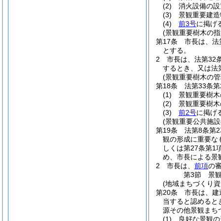
(2)
消火設備の設
(3)
景観重要建造
(4)
前3号
に掲げ
(景観重要樹木の指
第17条
市長は、法
とする。
2
市長は、法第32
するとき、又は法
(景観重要樹木の管
第18条
法第33条
(1)
景観重要樹木
(2)
景観重要樹木
(3)
前2号
に掲げ
(景観重要公共施
第19条
法第8条第
観の形成に重要な
しくは第27条第1
め、市長による景
2
市長は、
前項
の
第3節
景
(地域まちづくり資
第20条
市長は、建
当すると認めると
源その他景観まち
(1)
良好な景観の