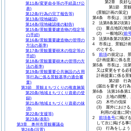
第2章
良好
第11条
(変更命令等の手続及び公
第1節
景
表)
(景観計画の策定)
第12条
(行為の完了報告等)
第4条
市長は、法第
第13条
(現地確認)
2
法第8条第2項第
第14条
(現地確認後の勧告)
(1)
重点地区
(地
第15条
(景観重要建造物の指定等
(2)
一般地区
(
前
の手続)
3
法第8条第2項第
第16条
(景観重要建造物の管理の
4
市長は、景観計
方法の基準)
のとする。
第17条
(景観重要樹木の指定等の
5
前項
の規定は、
手続)
(計画提案に係る意
第18条
(景観重要樹木の管理の方
第5条
市長は、法第
法の基準)
又は変更をする必
第19条
(景観重要公共施設の占用
計画提案に係る景
等行為に係る景観基準の適合審
第2節
行
査)
(届出を要する行為
第3節
景観まちづくりの推進施策
第6条
法第16条第
第20条
(地域まちづくり資産の登
(1)
土地の開墾、
録)
(2)
木竹の伐採
第21条
(地域まちづくり資産の抹
(3)
屋外における
消)
利用の促進に関
第22条
(支援等)
2
前項各号
に掲げ
第23条
(表彰)
して次に掲げる事
第3章
奥州市景観審議会
(1)
行為をしよう
第24条
(設置)