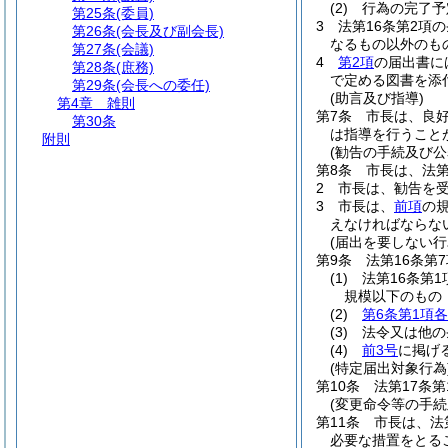
(2)
行為の完了予
第25条
(委員)
3
法第16条第2項
第26条
(会長及び副会長)
なるもの以外のも
第27条
(会議)
4
第2項
の届出書に
第28条
(庶務)
で定める図書を添
第29条
(会長への委任)
(助言及び指導)
第4章
雑則
第7条
市長は、良
第30条
は指導を行うこと
附則
(勧告の手続及び公
第8条
市長は、法第
2
市長は、勧告を
3
市長は、
前項
の
えなければならな
(届出を要しない行
第9条
法第16条第
(1)
法第16条第
規模以下のもの
(2)
第6条第1項
(3)
法令又は他の
(4)
前3号
に掲げ
(特定届出対象行為
第10条
法第17条
(変更命令等の手続
第11条
市長は、法
必要な措置をとる