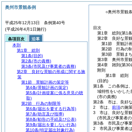
奥州市景観条例
○奥州市景観
平成25年12月13日 条例第40号
目次
(平成26年4月1日施行)
第1章
総則
(第1
第2章
良好な景
条項目次
沿革
第1節
景観計
本則
第2節
行為の
第1章
総則
第3節
景観ま
第1条
(目的)
第3章
奥州市景
第2条
(市の責務)
第4章
雑則
(第30
第3条
(市民及び事業者の責務)
附則
第2章
良好な景観の形成に関する施
第1章
総則
策
(目的)
第1節
景観計画の策定等
第1条
この条例は
第4条
(景観計画の策定)
域特性をいかした
第5条
(計画提案に係る意見の聴
(市の責務)
取)
第2条
市は、良好
第2節
行為の制限等
2
市は、
前項
の施
第6条
(届出を要する行為等)
3
市は、良好な景
第7条
(助言及び指導)
(市民及び事業者の
第8条
(勧告の手続及び公表)
第3条
市民及び事
第9条
(届出を要しない行為)
2
市民及び事業者
第10条
(特定届出対象行為)