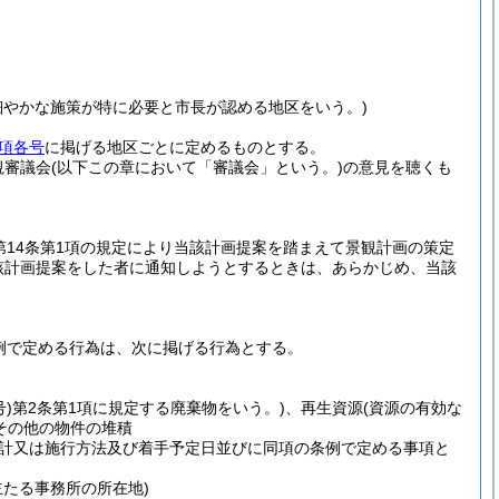
細やかな施策が特に必要と市長が認める地区をいう。)
項各号
に掲げる地区ごとに定めるものとする。
観審議会
(以下この章において「審議会」という。)
の意見を聴くも
第14条第1項の規定により当該計画提案を踏まえて景観計画の策定
該計画提案をした者に通知しようとするときは、あらかじめ、当該
条例で定める行為は、次に掲げる行為とする。
号)
第2条第1項に規定する廃棄物をいう。)
、再生資源
(資源の有効な
その他の物件の堆積
設計又は施行方法及び着手予定日並びに同項の条例で定める事項と
たる事務所の所在地)