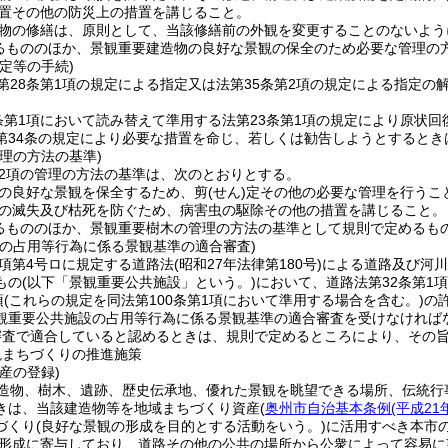
置その他の防災上の措置を講じること。
物の修繕は、原則として、当該修繕前の外観を変更することのないよう
るもののほか、景観重要建造物の良好な景観の保全のため必要な管理の
定等の手続)
第28条第1項の規定による指定又は法第35条第2項の規定による指定
条第1項において読み替えて準用する法第23条第1項の規定により原状
第34条の規定により必要な措置を命じ、若しくは勧告しようとすると
理の方法の基準)
第2項の管理の方法の基準は、次のとおりとする。
の良好な景観を保全するため、剪
(せん)
定その他の必要な管理を行うこ
の滅失及び枯死を防ぐため、病害虫の駆除その他の措置を講じること。
るもののほか、景観重要樹木の管理の方法の基準として規則で定めるも
設の占用等行為に係る景観基準の適合審査)
2項第4号ロに規定する道路法
(昭和27年法律第180号)
による道路及び河川
もの
(以下「景観重要公共施設」という。)
において、道路法第32条第1項
項
(これらの規定を同法第100条第1項において準用する場合を含む。)
の
観重要公共施設の占用等行為に係る景観基準の適合審査を受けなければ
審査で適合していると認めるときは、規則で定めるところにより、その
観まちづくりの推進施策
産の登録)
造物、樹木、遺跡、歴史伝承地、優れた景観を眺望できる場所、伝統行
きは、当該建造物等を地域まちづくり資産
(
奥州市自治基本条例
(平成2
づくり
(良好な景観の形成を目的とする活動をいう。)
に活用すべき本市
形成に寄与しており、道路その他の公共の場所から公衆によって容易に