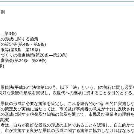
条例
条―第3条)
観の形成に関する施策
画の策定等
(第4条・第5条)
制限等
(第6条―第19条)
ちづくりの推進施策
(第20条―第23条)
観審議会
(第24条―第29条)
条)
、景観法
(平成16年法律第110号。以下「法」という。)
の施行に関し必要
良好な景観の形成を実現し、次世代への継承に資することを目的とする
な景観の形成に必要な施策を策定し、これを総合的かつ計画的に実施し
策の策定及び実施に当たっては、市民及び事業者の意見が十分に反映さ
観の形成に関する啓発及び知識の普及を通じて、市民及び事業者の理解
責務)
業者は、自らが良好な景観の形成の主体であることを認識し、自主的か
は、市が実施する良好な景観の形成に関する施策に協力しなければなら