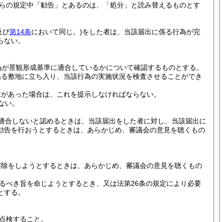
らの規定中「勧告」とあるのは、「処分」と読み替えるものとす
及び
第14条
において同じ。)
をした者は、当該届出に係る行為が完
らない。
為が景観形成基準に適合しているかについて確認するものとする。
係る敷地に立ち入り、当該行為の実施状況を検査させることができ
求があった場合は、これを提示しなければならない。
ない。
適合しないと認めるときは、当該届出をした者に対し、当該届出に
勧告を行おうとするときは、あらかじめ、審議会の意見を聴くもの
の解除をしようとするときは、あらかじめ、審議会の意見を聴くもの
るべき旨を命じようとするとき、又は法第26条の規定により必要
とする。
点検すること。