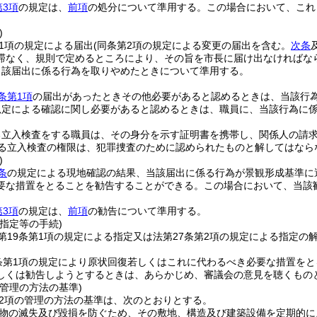
第3項
の規定は、
前項
の処分について準用する。
この場合において、これ
)
第1項の規定による届出
(同条第2項の規定による変更の届出を含む。
次条
滞なく、規則で定めるところにより、その旨を市長に届け出なければな
当該届出に係る行為を取りやめたときについて準用する。
条第1項
の届出があったときその他必要があると認めるときは、当該行
規定による確認に関し必要があると認めるときは、職員に、当該行為に
る立入検査をする職員は、その身分を示す証明書を携帯し、関係人の請
る立入検査の権限は、犯罪捜査のために認められたものと解してはなら
)
条
の規定による現地確認の結果、当該届出に係る行為が景観形成基準に
要な措置をとることを勧告することができる。
この場合において、当該
第3項
の規定は、
前項
の勧告について準用する。
指定等の手続)
第19条第1項の規定による指定又は法第27条第2項の規定による指定
条第1項の規定により原状回復若しくはこれに代わるべき必要な措置をと
しくは勧告しようとするときは、あらかじめ、審議会の意見を聴くもの
管理の方法の基準)
第2項の管理の方法の基準は、次のとおりとする。
物の滅失及び毀損を防ぐため、その敷地、構造及び建築設備を定期的に