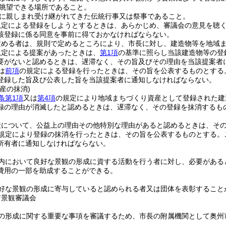
眺望できる場所であること。
に親しまれ受け継がれてきた伝統行事又は祭事であること。
規定による登録をしようとするときは、あらかじめ、審議会の意見を聴
該登録に係る同意を事前に得ておかなければならない。
定める者は、規則で定めるところにより、市長に対し、建造物等を地域
規定による提案があったときは、
第1項
の基準に照らし当該建造物等の登
要がないと認めるときは、遅滞なく、その旨及びその理由を当該提案者
は
前項
の規定による登録を行ったときは、その旨を公表するものとする
登録した旨及び公表した旨を当該提案者に通知しなければならない。
産の抹消)
条第1項
又は
第4項
の規定により地域まちづくり資産として登録された建
録の理由が消滅したと認めるときは、遅滞なく、その登録を抹消するも
。
産について、公益上の理由その他特別な理由があると認めるときは、そ
規定により登録の抹消を行ったときは、その旨を公表するものとする。
所有者に通知しなければならない。
内において良好な景観の形成に資する活動を行う者に対し、必要がある
費用の一部を助成することができる。
好な景観の形成に寄与していると認められる者又は団体を表彰すること
市景観審議会
の形成に関する重要な事項を審議するため、市長の附属機関として奥州