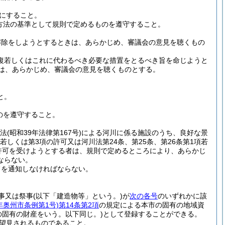
にすること。
方法の基準として規則で定めるものを遵守すること。
の解除をしようとするときは、あらかじめ、審議会の意見を聴くもの
回復若しくはこれに代わるべき必要な措置をとるべき旨を命じようと
きは、あらかじめ、審議会の意見を聴くものとする。
と。
のを遵守すること。
法
(昭和39年法律第167号)
による河川に係る施設のうち、良好な景
若しくは第3項の許可又は河川法第24条、第25条、第26条第1項若
許可を受けようとする者は、規則で定めるところにより、あらかじ
ならない。
旨を通知しなければならない。
事又は祭事
(以下「建造物等」という。)
が
次の各号
のいずれかに該
1年奥州市条例第1号)
第14条第2項
の規定による本市の固有の地域資
の固有の財産をいう。以下同じ。)
として登録することができる。
望見されるものであること。