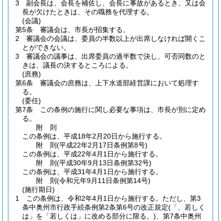
3
副会長は、会長を補佐し、会長に事故があるとき、又は会
長が欠けたときは、その職務を代理する。
(会議)
第5条
審議会は、市長が招集する。
2
審議会の会議は、委員の半数以上が出席しなければ開くこ
とができない。
3
審議会の議事は、出席委員の過半数で決し、可否同数のと
きは、議長の決するところによる。
(庶務)
第6条
審議会の庶務は、上下水道部経営課において処理す
る。
(委任)
第7条
この条例の施行に関し必要な事項は、市長が別に定め
る。
附
則
この条例は、平成18年2月20日から施行する。
附
則
(平成22年2月17日
条例第8号)
この条例は、平成22年4月1日から施行する。
附
則
(平成30年9月13日
条例第32号)
この条例は、平成31年4月1日から施行する。
附
則
(令和元年9月11日
条例第14号)
(施行期日)
1
この条例は、令和2年4月1日から施行する。
ただし、第3
条中奥州市行政手続条例第2条第6号の改正規定
(「、若しく
は」を「若しくは」に改める部分に限る。)
、第7条中奥州