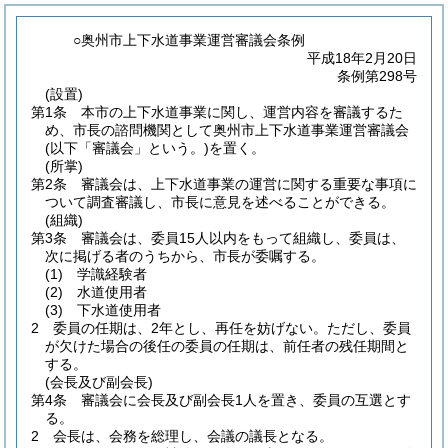
○奥州市上下水道事業運営審議会条例
平成18年2月20日
条例第298号
(設置)
第1条
本市の上下水道事業に関し、運営内容を審議するた
め、市長の諮問機関として奥州市上下水道事業運営審議会
(以下「審議会」という。)
を置く。
(所掌)
第2条
審議会は、上下水道事業の運営に関する重要な事項に
ついて調査審議し、市長に意見を述べることができる。
(組織)
第3条
審議会は、委員15人以内をもって組織し、委員は、
次に掲げる者のうちから、市長が委嘱する。
(1)
学識経験者
(2)
水道使用者
(3)
下水道使用者
2
委員の任期は、2年とし、再任を妨げない。
ただし、委員
が欠けた場合の後任の委員の任期は、前任者の残任期間と
する。
(会長及び副会長)
第4条
審議会に会長及び副会長1人を置き、委員の互選とす
る。
2
会長は、会務を総理し、会議の議長となる。