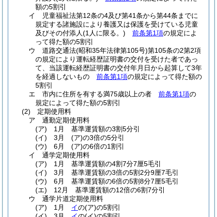
額の5割引
イ
児童福祉法第12条の4及び第41条から第44条までに
規定する諸施設により養護又は保護を受けている児童
及びその付添人
(1人に限る。)
前条第1項
の規定によ
って得た額の5割引
ウ
道路交通法
(昭和35年法律第105号)
第105条の2第2項
の規定により運転経歴証明書の交付を受けた者であっ
て、当該運転経歴証明書の交付年月日から起算して3年
を経過しないもの
前条第1項
の規定によって得た額の
5割引
エ
市内に住所を有する満75歳以上の者
前条第1項
の
規定によって得た額の5割引
(2)
定期使用料
ア
通勤定期使用料
(ア)
1月 基準運賃額の3割5分引
(イ)
3月
(ア)
の3倍の5分引
(ウ)
6月
(ア)
の6倍の1割引
イ
通学定期使用料
(ア)
1月 基準運賃額の4割7分7厘5毛引
(イ)
3月 基準運賃額の3倍の5割2分9厘7毛引
(ウ)
6月 基準運賃額の6倍の5割8分7厘5毛引
(エ)
12月 基準運賃額の12倍の6割7分引
ウ
通学片道定期使用料
(ア)
1月
イ
の
(ア)
の5割引
(イ)
3月
イ
の
(イ)
の5割引