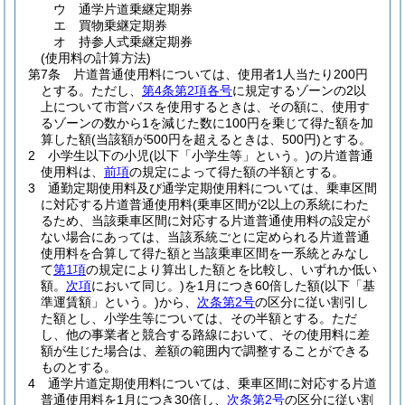
ウ
通学片道乗継定期券
エ
買物乗継定期券
オ
持参人式乗継定期券
(使用料の計算方法)
第7条
片道普通使用料については、使用者1人当たり200円
とする。
ただし、
第4条第2項各号
に規定するゾーンの2以
上について市営バスを使用するときは、その額に、使用す
るゾーンの数から1を減じた数に100円を乗じて得た額を加
算した額
(当該額が500円を超えるときは、500円)
とする。
2
小学生以下の小児
(以下「小学生等」という。)
の片道普通
使用料は、
前項
の規定によって得た額の半額とする。
3
通勤定期使用料及び通学定期使用料については、乗車区間
に対応する片道普通使用料
(乗車区間が2以上の系統にわた
るため、当該乗車区間に対応する片道普通使用料の設定が
ない場合にあっては、当該系統ごとに定められる片道普通
使用料を合算して得た額と当該乗車区間を一系統とみなし
て
第1項
の規定により算出した額とを比較し、いずれか低い
額。
次項
において同じ。)
を1月につき60倍した額
(以下「基
準運賃額」という。)
から、
次条第2号
の区分に従い割引し
た額とし、小学生等については、その半額とする。
ただ
し、他の事業者と競合する路線において、その使用料に差
額が生じた場合は、差額の範囲内で調整することができる
ものとする。
4
通学片道定期使用料については、乗車区間に対応する片道
普通使用料を1月につき30倍し、
次条第2号
の区分に従い割