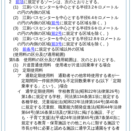
2
前項
に規定するゾーンは、次のとおりとする。
(1)
江刺バスセンターを中心とする半径3.2キロメートル
の円の内側の区域
(2)
江刺バスセンターを中心とする半径6.4キロメートル
の円の内側の区域
(
前号
に規定する区域を除く。)
(3)
江刺バスセンターを中心とする半径9.6キロメートル
の円の内側の区域
(
前2号
に規定する区域を除く。)
(4)
江刺バスセンターを中心とする半径12.8キロメートル
の円の内側の区域
(
前3号
に規定する区域を除く。)
(5)
前各号
に規定する区域以外の区域
(使用料の区分及び適用範囲)
第5条
使用料の区分及び適用範囲は、次のとおりとする。
(1)
片道普通使用料 使用者が片道1回乗車する場合
(2)
定期使用料
ア
通勤定期使用料 通勤者その他常時使用する者が一
定期間同一停留所間内を不定回数乗車する
(以下「定期
乗車する」という。)
場合
イ
通学定期使用料 学校教育法
(昭和22年法律第26号)
第1条に規定する学校、同法第134条第1項に規定する
各種学校、児童福祉法
(昭和22年法律第164号)
第40条
に規定する児童館、職業能力開発促進法
(昭和44年法律
第64号)
第16条第1項及び第2項に掲げる施設、子ど
も・子育て支援法
(平成24年法律第65号)
第7条第4項に
規定する教育・保育施設その他これらに類する施設で
市長が特に必要と認める施設に通学又は通園をする者