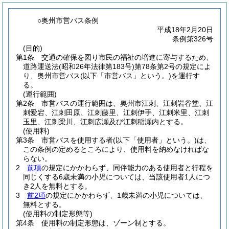
○奥州市営バス条例
平成18年2月20日
条例第326号
(目的)
第1条
交通の確保を図り市民の福祉の増進に寄与するため、
道路運送法
(昭和26年法律第183号)
第78条第2号の規定によ
り、奥州市営バス
(以下「市営バス」という。)
を運行す
る。
(運行範囲)
第2条
市営バスの運行範囲は、奥州市江刺、江刺岩谷堂、江
刺愛宕、江刺田原、江刺藤里、江刺伊手、江刺米里、江刺
玉里、江刺梁川、江刺広瀬及び江刺稲瀬内とする。
(使用料)
第3条
市営バスを使用する者
(以下「使用者」という。)
は、
この条例の定めるところにより、使用料を納めなければな
らない。
2
前項
の規定にかかわらず、同伴能力のある使用者と行程を
同じくする6歳未満の小児については、当該使用者1人につ
き2人を無料とする。
3
前2項
の規定にかかわらず、1歳未満の小児については、
無料とする。
(使用料の制定形態等)
第4条
使用料の制定形態は、ゾーン制とする。