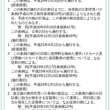
1
この条例は、平成18年2月20日から施行する。
(経過措置)
2
この条例の施行の日の前日までに、合併前の江刺市営バス
条例
(平成12年江刺市条例第10号)
の規定によりなされた処
分、手続その他の行為は、この条例の相当規定によりなさ
れたものとみなす。
附
則
(平成20年9月10日
条例第41号)
この条例は、公布の日から施行する。
附
則
(平成20年12月12日
条例第49号)
(施行期日)
1
この条例は、平成21年4月1日から施行する。
(経過措置)
2
この条例の施行の日前に使用料を納めた通学バスカード及
び買物バスカード並びに各回数券の使用については、なお
従前の例による。
附
則
(平成23年3月17日
条例第13号)
この条例は、平成23年4月1日から施行する。
附
則
(平成23年12月14日
条例第38号)
(施行期日)
1
この条例は、平成24年1月1日から施行する。
(経過措置)
2
改正後の奥州市営バス条例の規定は、この条例の施行の日
以後に効力が発生する定期券について適用し、同日前に効
力が発生した定期券については、なお従前の例による。
附
則
(平成25年3月7日
条例第22号)