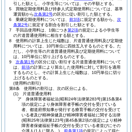
引した額とし、小学生等については、その半額とする。
5
買物定期使用料及び持参人式定期使用料については、基準
運賃額から
次条第2号
の区分に従い割引した額とする。
6
乗継定期使用料については、
前3項
に規定する額から、
次
条第2号
に規定する割合を割引した額とする。
7
手回品使用料は、1個につき
第2項
の規定による小学生等
の片道普通使用料に相当する額とする。
8
使用料の計算上生じた端数は、片道普通使用料及び定期使
用料については、10円単位に四捨五入するものとする。
た
だし、小学生等の片道普通使用料及び定期使用料について
は、10円単位に切り上げるものとする。
9
次条第1号
の区分に従い割引する片道普通使用料について
は、
前項
の計算により算出した使用料に対して割引を適用
するものとし、その計算上生じた端数は、10円単位に切り
上げるものとする。
(使用料の割引)
第8条
使用料の割引は、次の区分による。
(1)
片道普通使用料
ア
身体障害者福祉法
(昭和24年法律第283号)
第15条第4
項の規定により身体障害者手帳の交付を受けている
者、都道府県知事が発行する療育手帳の交付を受けて
いる者及び精神保健及び精神障害者福祉に関する法律
(昭和25年法律第123号)
第45条第2項の規定により精神
障害者保健福祉手帳の交付を受けている者並びにその
介護人
(1人に限る。)
前条第1項
の規定によって得た