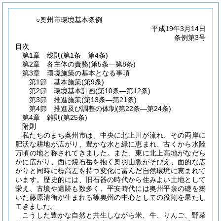
○奥州市環境基本条例
平成19年3月14日
条例第3号
目次
第1章
総則
(第1条―第4条)
第2章
各主体の責務
(第5条―第8条)
第3章
環境施策の基本となる事項
第1節
基本施策
(第9条)
第2節
環境基本計画
(第10条―第12条)
第3節
推進施策
(第13条―第21条)
第4節
推進及び調整の体制
(第22条―第24条)
第4章
雑則
(第25条)
附則
私たちのまち奥州市は、中央に北上川が流れ、その両岸に
肥沃な耕地が広がり、豊かな水と緑に恵まれ、古くから水陸
万頃の地と称されてきました。また、東に北上高地がなだら
かに広がり、西に焼石岳を抱く奥羽山脈がそびえ、面的な広
がりと同時に標高差を持つ変化に富んだ自然環境に恵まれて
います。歴史的には、旧石器の時代から住みよい土地として
栄え、古墳や遺跡も数多く、平安時代には奥州平泉の礎を築
いた藤原清衡が生まれる等奥州の中心としての役割を果たし
てきました。
こうした豊かな自然と共生しながら米、牛、りんご、野菜