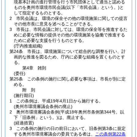
境基本計画の進行管理を行う市民団体として適当と認める
ものを奥州市環境市民会議
(以下「市民会議」という。)
と
して指定するものとする。
2
市民会議は、環境の保全その他の環境施策に関しての提言
その他市長に意見を述べることができる。
3
市長は、市民会議に対しては、環境の保全等を推進するた
めに必要な情報の提供その他の環境施策を協働で推進する
ために必要な支援を行うものとする。
(庁内推進組織)
第24条
市長は、環境施策について総合的な調整を行い、計
画的な推進を図るため、庁内に必要な組織を置くものとす
る。
第4章
雑則
(委任)
第25条
この条例の施行に関し必要な事項は、市長が別に定
める。
附
則
(施行期日)
1
この条例は、平成19年4月1日から施行する。
(奥州市環境審議会条例の廃止)
2
奥州市環境審議会条例
(平成18年奥州市条例第344号。以
下「旧条例」という。)
は、廃止する。
(経過措置)
3
この条例の施行の日の前日において、旧条例第3条に規定
する奥州市環境審議会の委員である者は、
この条例第22条