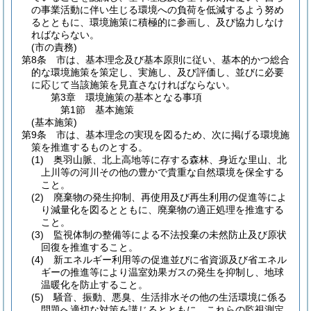
の事業活動に伴い生じる環境への負荷を低減するよう努め
るとともに、環境施策に積極的に参画し、及び協力しなけ
ればならない。
(市の責務)
第8条
市は、基本理念及び基本原則に従い、基本的かつ総合
的な環境施策を策定し、実施し、及び評価し、並びに必要
に応じて当該施策を見直さなければならない。
第3章
環境施策の基本となる事項
第1節
基本施策
(基本施策)
第9条
市は、基本理念の実現を図るため、次に掲げる環境施
策を推進するものとする。
(1)
奥羽山脈、北上高地等に存する森林、身近な里山、北
上川等の河川その他の豊かで貴重な自然環境を保全する
こと。
(2)
廃棄物の発生抑制、再使用及び再生利用の促進等によ
り減量化を図るとともに、廃棄物の適正処理を推進する
こと。
(3)
監視体制の整備等による不法投棄の未然防止及び原状
回復を推進すること。
(4)
新エネルギー利用等の促進並びに省資源及び省エネル
ギーの推進等により温室効果ガスの発生を抑制し、地球
温暖化を防止すること。
(5)
騒音、振動、悪臭、生活排水その他の生活環境に係る
問題へ適切な対策を講じるとともに、これらの監視測定