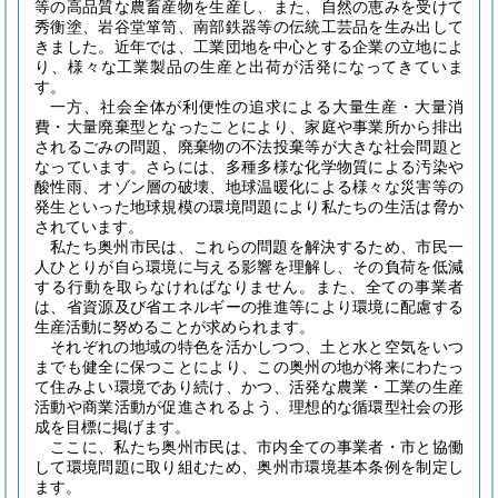
等の高品質な農畜産物を生産し、また、自然の恵みを受けて
秀衡塗、岩谷堂箪笥、南部鉄器等の伝統工芸品を生み出して
きました。近年では、工業団地を中心とする企業の立地によ
り、様々な工業製品の生産と出荷が活発になってきていま
す。
一方、社会全体が利便性の追求による大量生産・大量消
費・大量廃棄型となったことにより、家庭や事業所から排出
されるごみの問題、廃棄物の不法投棄等が大きな社会問題と
なっています。さらには、多種多様な化学物質による汚染や
酸性雨、オゾン層の破壊、地球温暖化による様々な災害等の
発生といった地球規模の環境問題により私たちの生活は脅か
されています。
私たち奥州市民は、これらの問題を解決するため、市民一
人ひとりが自ら環境に与える影響を理解し、その負荷を低減
する行動を取らなければなりません。また、全ての事業者
は、省資源及び省エネルギーの推進等により環境に配慮する
生産活動に努めることが求められます。
それぞれの地域の特色を活かしつつ、土と水と空気をいつ
までも健全に保つことにより、この奥州の地が将来にわたっ
て住みよい環境であり続け、かつ、活発な農業・工業の生産
活動や商業活動が促進されるよう、理想的な循環型社会の形
成を目標に掲げます。
ここに、私たち奥州市民は、市内全ての事業者・市と協働
して環境問題に取り組むため、奥州市環境基本条例を制定し
ます。