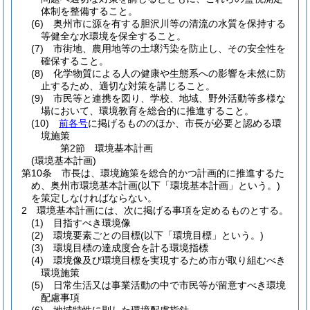
体制を整備すること。
(6)
奥州市に源を有する胆沢川等の清流の水質を保持する
等健全な水環境を保全すること。
(7)
市街地、農用地等の土壌汚染を防止し、その安全性を
確保すること。
(8)
化学物質による人の健康や生態系への影響を未然に防
止するため、適切な対策を講じること。
(9)
市民等と連携を図り、学校、地域、野外活動等多様な
場において、環境教育を総合的に推進すること。
(10)
前各号
に掲げるもののほか、市長が必要と認める環
境施策
第2節
環境基本計画
(環境基本計画)
第10条
市長は、環境施策を総合的かつ計画的に推進するた
め、奥州市環境基本計画
(以下「環境基本計画」という。)
を策定しなければならない。
2
環境基本計画には、次に掲げる事項を定めるものとする。
(1)
目指すべき環境像
(2)
環境要素ごとの目標
(以下「環境目標」という。)
(3)
環境目標の達成度合を計る環境指標
(4)
環境像及び環境目標を実現するため市が取り組むべき
環境施策
(5)
日常生活又は事業活動の中で市民等が留意すべき環境
配慮事項