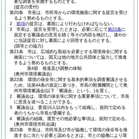
要な調査を実施するものとする。
(提言の受付)
第20条
市長は、市民等からの環境施策に関する提言を受け
るよう努めるものとする。
2
前項
の提言は、書面により行わなければならない。
3
市長は、提言を受理したときは、必要に応じて
第22条
に
規定する審議会の意見を聴く等その内容を検討し、速やか
に当該提言に対し書面により回答するものとする。
(国等との協力)
第21条
市は、広域的な取組を必要とする環境保全に関する
施策については、国又は他の地方公共団体と協力して推進
するよう努めるものとする。
第4節
推進及び調整の体制
(奥州市環境審議会)
第22条
環境の保全等に関する基本的事項を調査審議させる
ため、法第44条の規定に基づき、市長の附属機関として奥
州市環境審議会
(以下「審議会」という。)
を置く。
2
審議会は、環境の保全等に関する重要事項について、市長
に意見を述べることができる。
3
審議会は、委員15人以内をもって組織し、規則で定める
者のうちから市長が委嘱する。
4
審議会の組織、運営その他必要な事項は、規則で定める。
(奥州市環境市民会議)
第23条
市長は、市民等及び市が協働して環境の保全等を推
進するに当たり必要と認めるときは、市との協働により環