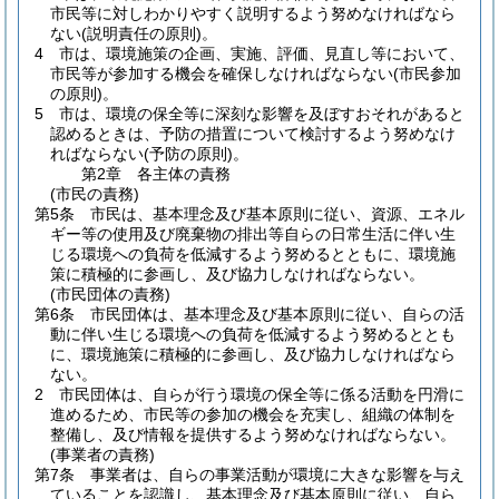
市民等に対しわかりやすく説明するよう努めなければなら
ない
(説明責任の原則)
。
4
市は、環境施策の企画、実施、評価、見直し等において、
市民等が参加する機会を確保しなければならない
(市民参加
の原則)
。
5
市は、環境の保全等に深刻な影響を及ぼすおそれがあると
認めるときは、予防の措置について検討するよう努めなけ
ればならない
(予防の原則)
。
第2章
各主体の責務
(市民の責務)
第5条
市民は、基本理念及び基本原則に従い、資源、エネル
ギー等の使用及び廃棄物の排出等自らの日常生活に伴い生
じる環境への負荷を低減するよう努めるとともに、環境施
策に積極的に参画し、及び協力しなければならない。
(市民団体の責務)
第6条
市民団体は、基本理念及び基本原則に従い、自らの活
動に伴い生じる環境への負荷を低減するよう努めるととも
に、環境施策に積極的に参画し、及び協力しなければなら
ない。
2
市民団体は、自らが行う環境の保全等に係る活動を円滑に
進めるため、市民等の参加の機会を充実し、組織の体制を
整備し、及び情報を提供するよう努めなければならない。
(事業者の責務)
第7条
事業者は、自らの事業活動が環境に大きな影響を与え
ていることを認識し、基本理念及び基本原則に従い、自ら