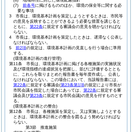
(6)
地域特性に則した環境配慮指針
(7)
前各号
に掲げるもののほか、環境の保全等に関する必
要な事項
3
市長は、環境基本計画を策定しようとするときは、市民等
の意見を反映することができるよう必要な措置を講じると
ともに、
第22条
に規定する審議会の意見を聴かなければな
らない。
4
市長は、環境基本計画を策定したときは、遅滞なく公表し
なければならない。
5
前2項
の規定は、環境基本計画の見直しを行う場合に準用
する。
(環境基本計画の進行管理)
第11条
市長は、環境基本計画に掲げる各種施策の実施状況
及び環境指標の達成状況を把握し、並びに評価するととも
に、これらを取りまとめた報告書を毎年度作成し、公表し
なければならない。
この場合において、当該報告書には、
第22条
に規定する審議会
(
第23条第1項
の規定により市長が
市民会議を指定した場合にあっては、
第22条
に規定する審
議会及び
第23条
に規定する市民会議)
の意見を付すものとす
る。
(環境基本計画との整合)
第12条
市長は、各種施策を策定し、又は実施しようとする
ときは、環境基本計画との整合を図るよう努めなければな
らない。
第3節
推進施策