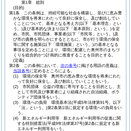
第1章
総則
(目的)
第1条
この条例は、持続可能な社会を構築し、並びに恵み豊
かな環境を将来にわたって良好に保全し、及び創出してい
くことについて、基本となる考え方
(以下「基本理念」とい
う。)
及び基本的な決まり
(以下「基本原則」という。)
を定
め、市民、市民団体、事業者
(以下「市民等」という。)
及
び市の責務を明らかにするとともに、市が行う環境の保全
等に関する施策
(以下「環境施策」という。)
の基本となる
事項を定めることにより、環境に配慮した奥州市のまちづ
くりを総合的かつ計画的に推進することを目的とする。
(定義)
第2条
この条例において、
次の各号
に掲げる用語の意義は、
当該各号
に定めるところによる。
(1)
環境の保全等 奥州市の恵み豊かな環境を将来にわた
って良好に保全し、及び創出していくことをいう。
(2)
市民団体 公益の増進に寄与することを目的とし、主
として市民及び事業者により組織された自治組織、ボラ
ンティア団体等をいう。
(3)
環境への負荷 環境基本法
(平成5年法律第91号。以下
「法」という。)
第2条第1項に規定する環境への負荷をい
う。
(4)
新エネルギー利用等 新エネルギー利用等の促進に関
する特別措置法
(平成9年法律第37号)
第2条に規定する新
エネルギー利用等をいう。