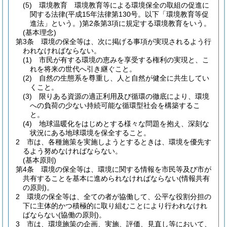
(5)
環境教育 環境教育等による環境保全の取組の促進に
関する法律
(平成15年法律第130号。以下「環境教育等促
進法」という。)
第2条第3項に規定する環境教育をいう。
(基本理念)
第3条
環境の保全等は、次に掲げる事項が実現されるよう行
われなければならない。
(1)
市民が有する環境の恵みを享受する権利の実現と、こ
れを将来の世代へ引き継ぐこと。
(2)
自然の生態系を尊重し、人と自然が健全に共生してい
くこと。
(3)
限りある資源の適正利用及び循環の徹底により、環境
への負荷の少ない持続可能な循環型社会を構築するこ
と。
(4)
地球温暖化をはじめとする様々な問題を抱え、深刻な
状況にある地球環境を保全すること。
2
市は、各種施策を実施しようとするときは、環境を優先す
るよう努めなければならない。
(基本原則)
第4条
環境の保全等は、環境に関する情報を市民等及び市が
共有することを基本に進められなければならない
(情報共有
の原則)
。
2
環境の保全等は、全ての者が協働して、公平な役割分担の
下に主体的かつ積極的に取り組むことにより行われなけれ
ばならない
(協働の原則)
。
3
市は、環境施策の企画、実施、評価、見直し等において、