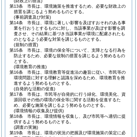
(財政上の措置)
第13条
市長は、環境施策を推進するため、必要な財政上の
措置を講じるよう努めるものとする。
(事前調査及び対策)
第14条
市長は、環境に著しい影響を及ぼすおそれのある事
業を行おうとするものに対し、当該事業が及ぼす影響を調
査させ、その結果に基づき当該事業が環境に配慮されたも
のとなるよう必要な対策を講じるものとする。
(規制の措置)
第15条
市長は、環境の保全等について、支障となる行為を
防止するため、必要な規制の措置を講じるよう努めるもの
とする。
(環境教育の推進)
第16条
市長は、環境教育等促進法の趣旨に従い、市民等の
環境問題に対する理解と認識を深めるため、環境教育を推
進するよう努めるものとする。
(自発的な活動の促進)
第17条
市長は、市民等が自発的に行う緑化、環境美化、資
源回収その他の環境の保全等に関する活動を促進するた
め、必要な施策を講じるよう努めるものとする。
(環境情報の収集及び提供)
第18条
市長は、環境情報を収集し、及び市民等へ適切に提
供するよう努めるものとする。
(調査の実施)
第19条
市長は、環境の状況の把握及び環境施策の策定に必