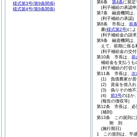
第6条
第4条
に規定
様式第3号
(第9条関係)
(利子補給の承認申
様式第4号
(第9条関係)
第7条
融資機関は
(利子補給の承認)
第8条
市長は、
前
書
(
様式第2号
)
によ
(利子補給金の請求
第9条
融資機関は
えて、前期に係る
(利子補給金の交付
第10条
市長は、
前
補給金を支払うも
(利子補給の打切り
第11条
市長は、
次
(1)
負債農家が居
(2)
資金を借入れ
(3)
偽りその他不
(4)
前3号
のほか
(報告の徴収等)
第12条
市長は、必
(補則)
第13条
この規則に
附
則
(施行期日)
1
この規則は、平成