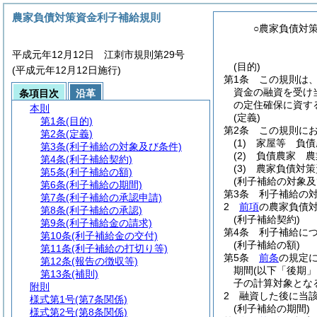
農家負債対策資金利子補給規則
○農家負債対
平成元年12月12日 江刺市規則第29号
(目的)
(平成元年12月12日施行)
第1条
この規則は
資金の融資を受け
条項目次
沿革
の定住確保に資す
本則
(定義)
第1条
(目的)
第2条
この規則に
第2条
(定義)
(1)
家屋等 負債
第3条
(利子補給の対象及び条件)
(2)
負債農家 農
第4条
(利子補給契約)
(3)
農家負債対策
第5条
(利子補給の額)
(利子補給の対象及
第6条
(利子補給の期間)
第3条
利子補給の
第7条
(利子補給の承認申請)
2
前項
の農家負債
第8条
(利子補給の承認)
(利子補給契約)
第9条
(利子補給金の請求)
第4条
利子補給に
第10条
(利子補給金の交付)
(利子補給の額)
第11条
(利子補給の打切り等)
第5条
前条
の規定に
第12条
(報告の徴収等)
期間
(以下「後期」
第13条
(補則)
子の計算対象とな
附則
2
融資した後に当
様式第1号
(第7条関係)
(利子補給の期間)
様式第2号
(第8条関係)