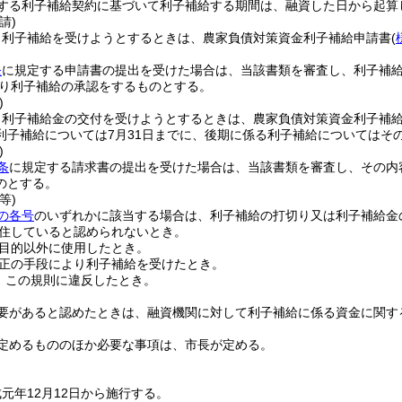
する利子補給契約に基づいて利子補給する期間は、融資した日から起算
請)
、利子補給を受けようとするときは、農家負債対策資金利子補給申請書
(
条
に規定する申請書の提出を受けた場合は、当該書類を審査し、利子補
り利子補給の承認をするものとする。
)
、利子補給金の交付を受けようとするときは、農家負債対策資金利子補
利子補給については7月31日までに、後期に係る利子補給についてはその
)
条
に規定する請求書の提出を受けた場合は、当該書類を審査し、その内
のとする。
等)
の各号
のいずれかに該当する場合は、利子補給の打切り又は利子補給金
住していると認められないとき。
目的以外に使用したとき。
正の手段により利子補給を受けたとき。
、この規則に違反したとき。
要があると認めたときは、融資機関に対して利子補給に係る資金に関す
定めるもののほか必要な事項は、市長が定める。
元年12月12日から施行する。