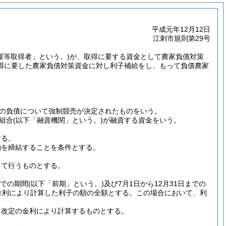
平成元年12月12日
江刺市規則第29号
屋等取得者」という。)
が、取得に要する資金として農家負債対策
得に要した農家負債対策資金に対し利子補給をし、もって負債農家
の負債について強制競売が決定されたものをいう。
組合
(以下「融資機関」という。)
が融資する資金をいう。
する。
約を締結することを条件とする。
って行うものとする。
までの期間
(以下「前期」という。)
及び7月1日から12月31日までの
金利により計算した利子の額の全額とする。
この場合において、利
ら改定の金利により計算するものとする。