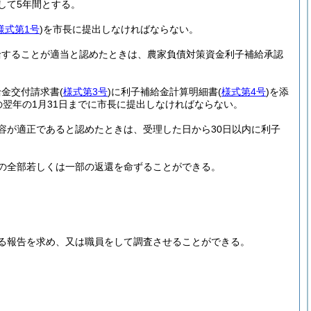
して5年間とする。
様式第1号
)
を市長に提出しなければならない。
給することが適当と認めたときは、農家負債対策資金利子補給承認
給金交付請求書
(
様式第3号
)
に利子補給金計算明細書
(
様式第4号
)
を添
翌年の1月31日までに市長に提出しなければならない。
容が適正であると認めたときは、受理した日から30日以内に利子
の全部若しくは一部の返還を命ずることができる。
る報告を求め、又は職員をして調査させることができる。