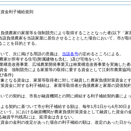
策資金利子補給規則
、負債農家の家屋等を強制競売により取得することとなった者
(以下「家
当該負債農家を当該家屋に居住させることとした場合において、市が取
ることを目的とする。
おいて、次に掲げる用語の意義は、
当該各号
の定めるところによる。
農家が所有する住宅
(附属建物も含む。)
及び宅地をいう。
業構造改善事業、広域農業開発事業又は林業構造改善事業を実施した者
資金 強制競売による家屋等の取得に要する資金として江刺市農業協同
び条件)
対象となる資金は、家屋等取得者に対して融資した農家負債対策資金と
対策資金に対する利子補給は、家屋等取得者が負債農家と家屋の貸借契
ついての契約は、市長が融資機関との間に締結する利子補給契約書によ
よる契約に基づいて市が利子補給する額は、毎年1月1日から6月30日
という。)
における融資機関が農家負債対策資金として融資した資金の
る融資平均残高には、延滞金は含まない。
該資金の金利の改定があった場合の利子補給の額は、改定のあった日か