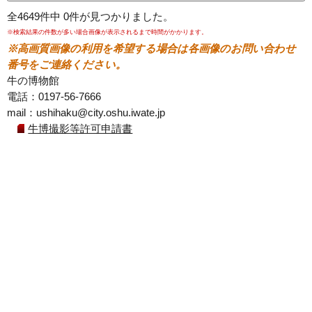
全
4649
件中
0
件が見つかりました。
シリア
※検索結果の件数が多い場合画像が表示されるまで時間がかかります。
※高画質画像の利用を希望する場合は各画像のお問い合わせ
スリランカ
番号をご連絡ください。
牛の博物館
タイ
電話：0197-56-7666
mail：ushihaku@city.oshu.iwate.jp
デンマーク
牛博撮影等許可申請書
ネパール
バングラデシュ
フィリピン
ブータン
ベトナム
ペルー