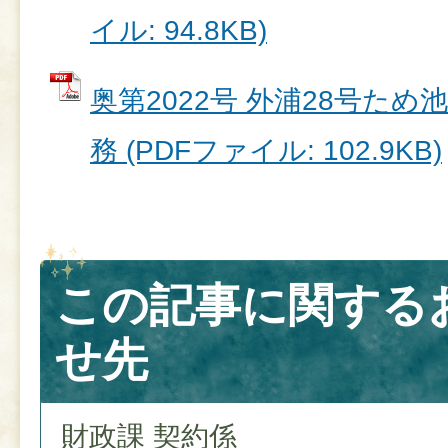
イル: 94.8KB)
奥第2022号 外浦28号た
務 (PDFファイル: 102.9KB)
この記事に関する
せ先
財政課 契約係