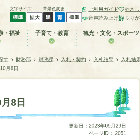
文字サイズ
背景色変更
ご利用ガイド
やさし
音声読み上げ
ふりが
康・福祉
子育て・教育
観光・文化・スポーツ
探す
財務部
財政課
入札・契約
入札結果
入札結
10月8日
0月8日
更新日：2023年09月29日
ページID：
2051