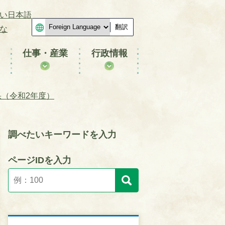
い日本語
翻訳
な
仕事・産業
行政情報
果（令和2年度）
調べたいキーワードを入力
ページIDを入力