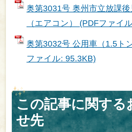
奥第3031号 奥州市立放課
（エアコン） (PDFファイル: 1
奥第3032号 公用車（1.5ト
ファイル: 95.3KB)
この記事に関する
せ先