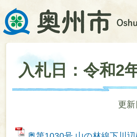
入札日：令和2年
更新
奥第1030号 山の林線下川