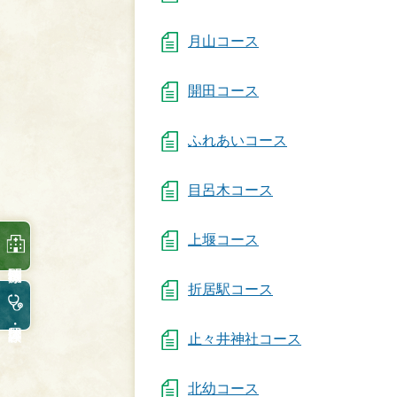
月山コース
開田コース
ふれあいコース
目呂木コース
上堰コース
折居駅コース
止々井神社コース
北幼コース