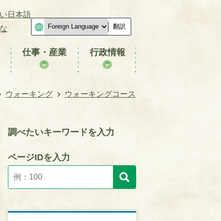
い日本語
翻訳
な
仕事・産業
行政情報
ウォーキング
ウォーキングコース
調べたいキーワードを入力
ページIDを入力