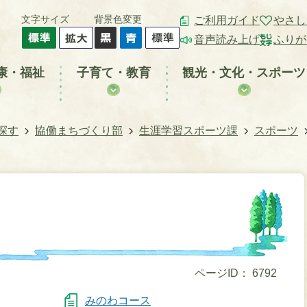
文字サイズ
背景色変更
ご利用ガイド
やさし
音声読み上げ
ふりが
康・福祉
子育て・教育
観光・文化・スポーツ
探す
協働まちづくり部
生涯学習スポーツ課
スポーツ
ページID：
6792
みのわコース