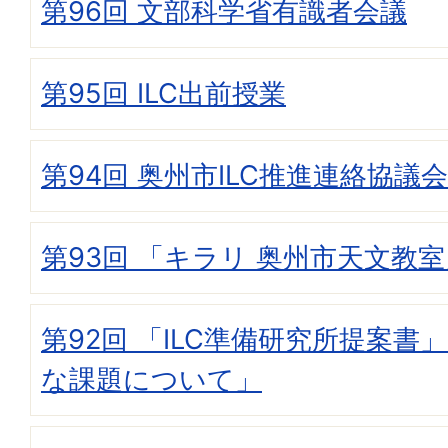
第96回 文部科学省有識者会議
第95回 ILC出前授業
第94回 奥州市ILC推進連絡協議会
第93回 「キラリ 奥州市天文教
第92回 「ILC準備研究所提案書
な課題について」