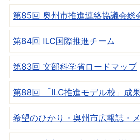
第85回 奥州市推進連絡協議会総
第84回 ILC国際推進チーム
第83回 文部科学省ロードマップ
第88回 「ILC推進モデル校」成
希望のひかり・奥州市広報誌・