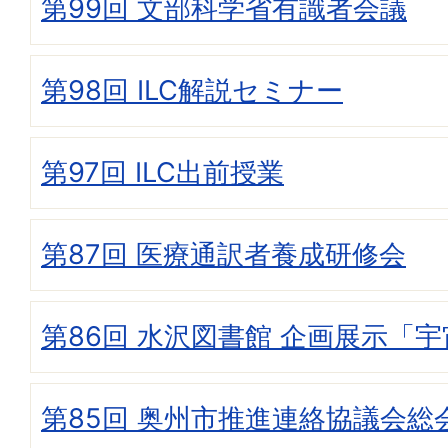
第99回 文部科学省有識者会議
第98回 ILC解説セミナー
第97回 ILC出前授業
第87回 医療通訳者養成研修会
第86回 水沢図書館 企画展示「宇宙
第85回 奥州市推進連絡協議会総