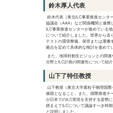
鈴木厚人代表
鈴木代表（東北ILC事業推進センタ
協議会（AAA）など関係機関と連携
ILC事業推進センターが進めている
について紹介しました。世界から送
テストの環境整備、保管または運搬
拠点を定めて具体的な検討を進めて
また、地球村創生ビジョンとの関連や
分野とILC計画の関連性について紹
山下了特任教授
山下教授（東京大学素粒子物理国際セ
催国となること。また、国際推進チ
が日本でのILC実現を支持する姿勢
踏まえてILCについて議論すべき時
と説明しました。