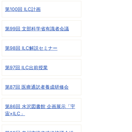
第100回 ILC計画
第99回 文部科学省有識者会議
第98回 ILC解説セミナー
第97回 ILC出前授業
第87回 医療通訳者養成研修会
第86回 水沢図書館 企画展示「宇
宙×ILC」