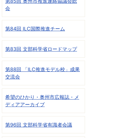
第85回 奥州市推進連絡協議会総
会
第84回 ILC国際推進チーム
第83回 文部科学省ロードマップ
第88回 「ILC推進モデル校」成果
交流会
希望のひかり・奥州市広報誌・メ
ディアアーカイブ
第96回 文部科学省有識者会議