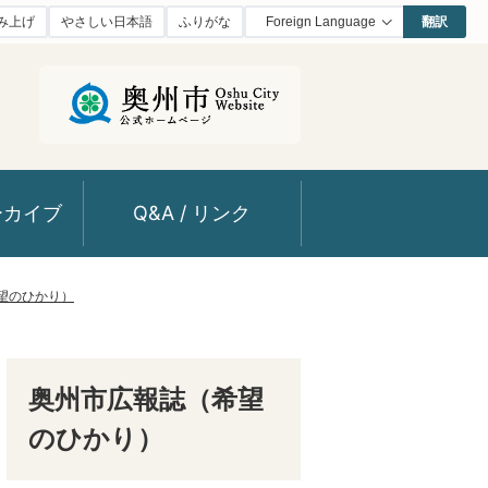
み上げ
やさしい日本語
ふりがな
翻訳
ーカイブ
Q&A / リンク
望のひかり）
奥州市広報誌（希望
のひかり）