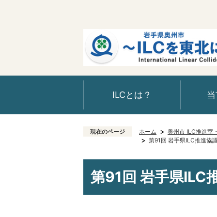
ILCとは？
当
現在のページ
ホーム
奥州市 ILC推進
第91回 岩手県ILC推進協
第91回 岩手県IL