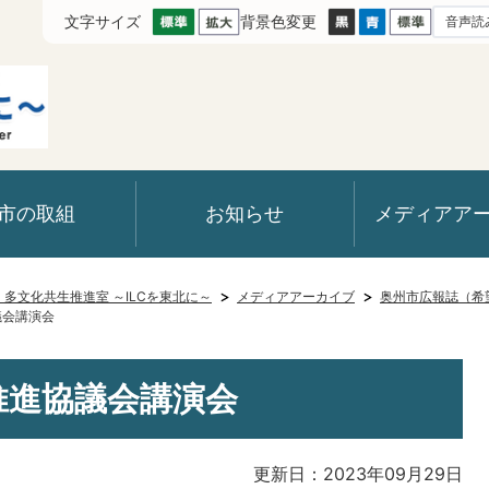
文字サイズ
背景色変更
音声読
市の取組
お知らせ
メディアア
室・多文化共生推進室 ～ILCを東北に～
メディアアーカイブ
奥州市広報誌（希
議会講演会
C推進協議会講演会
更新日：2023年09月29日