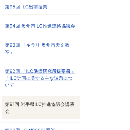
第95回 ILC出前授業
第94回 奥州市ILC推進連絡協議会
第93回 「キラリ 奥州市天文教
室」
第92回 「ILC準備研究所提案書」
「ILC計画に関する主な課題につ
いて」
第91回 岩手県ILC推進協議会講演
会