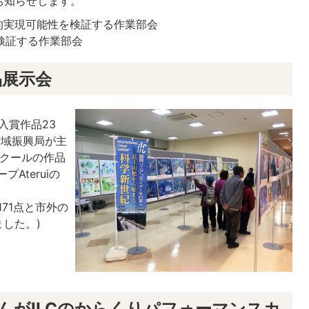
お知らせします。
術的実現可能性を検証する作業部会
を検証する作業部会
品展示会
入賞作品23
広域振興局が主
ンクールの作品
Ateruiの
71点と市外の
ました。)
んがILCのからくりパフォーマンスカ