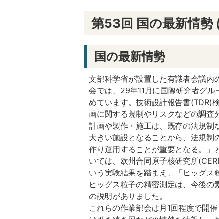
第53回 国の最新情勢
国の最新情勢
文部科学省が設置した有識者会議内の
会では、29年11月に国際研究者グ
めています。技術設計報告書(TDR)
画に関する規制やリスクなどの調査分
計画や製作・施工は、既存の法規制
大きい施設となることから、法規制の
作り運用することが重要となる。」と
いては、欧州合同原子核研究所(CE
いう実験結果を踏まえ、「ヒッグス粒
ヒッグス粒子の精密測定は、今後の
の説明がありました。
これらの作業部会は月1回程度で開