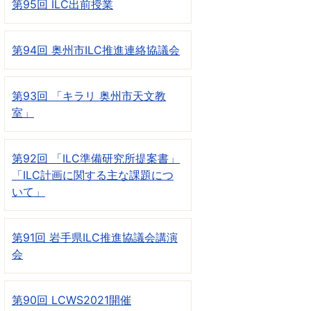
第95回 ILC出前授業
第94回 奥州市ILC推進連絡協議会
第93回 「キラリ 奥州市天文教
室」
第92回 「ILC準備研究所提案書」
「ILC計画に関する主な課題につ
いて」
第91回 岩手県ILC推進協議会講演
会
第90回 LCWS2021開催