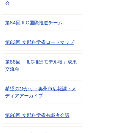
会
第84回 ILC国際推進チーム
第83回 文部科学省ロードマップ
第88回 「ILC推進モデル校」成果
交流会
希望のひかり・奥州市広報誌・メ
ディアアーカイブ
第96回 文部科学省有識者会議