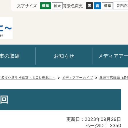
文字サイズ
背景色変更
音声読
市の取組
お知らせ
メディアア
室・多文化共生推進室 ～ILCを東北に～
メディアアーカイブ
奥州市広報誌（希
3回
更新日：2023年09月29日
ページID：
3350