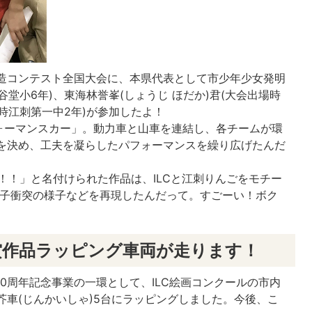
創造コンテスト全国大会に、本県代表として市少年少女発明
堂小6年)、東海林誉峯(しょうじ ほだか)君(大会出場時
時江刺第一中2年)が参加したよ！
ォーマンスカー」。動力車と山車を連結し、各チームが環
マを決め、工夫を凝らしたパフォーマンスを繰り広げたんだ
江刺！！」と名付けられた作品は、ILCと江刺りんごをモチー
電子衝突の様子などを再現したんだって。すごーい！ボク
入賞作品ラッピング車両が走ります！
0周年記念事業の一環として、ILC絵画コンクールの市内
芥車(じんかいしゃ)5台にラッピングしました。今後、こ