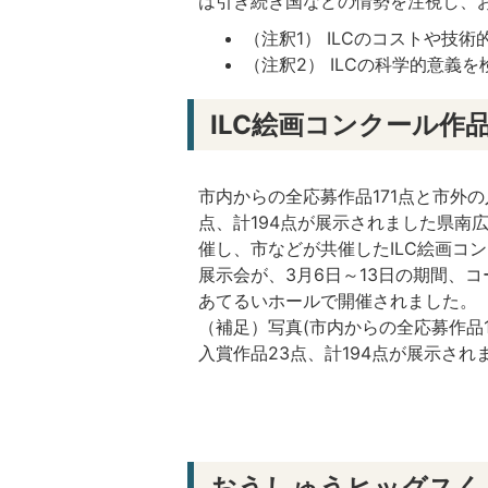
は引き続き国などの情勢を注視し、
（注釈1） ILCのコストや技
（注釈2） ILCの科学的意義
ILC絵画コンクール作
市内からの全応募作品171点と市外の
点、計194点が展示されました県南
催し、市などが共催したILC絵画コ
展示会が、3月6日～13日の期間、コープ
あてるいホールで開催されました。
（補足）写真(市内からの全応募作品1
入賞作品23点、計194点が展示され
おうしゅうヒッグスく