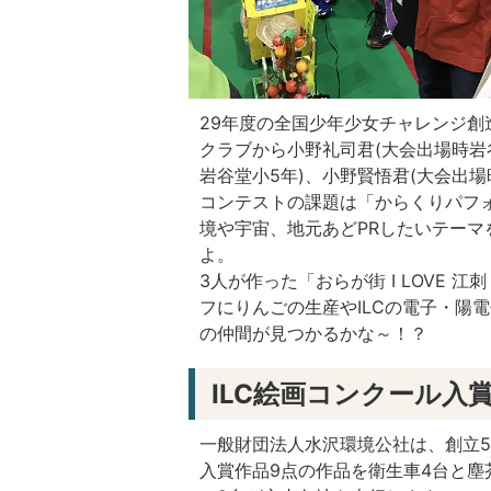
29年度の全国少年少女チャレンジ
クラブから小野礼司君(大会出場時岩谷
岩谷堂小5年)、小野賢悟君(大会出場
コンテストの課題は「からくりパフ
境や宇宙、地元あどPRしたいテー
よ。
3人が作った「おらが街 I LOVE 
フにりんごの生産やILCの電子・陽
の仲間が見つかるかな～！？
ILC絵画コンクール
一般財団法人水沢環境公社は、創立5
入賞作品9点の作品を衛生車4台と塵