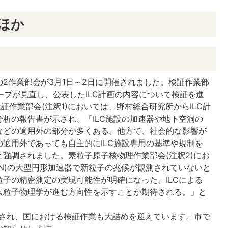
 ほか
2作業部会が3月1日～2日に開催されました。検証作業部
ループが見直し、公表したILC計画の内容について検証を進
検証作業部会(注釈1)においては、野村総合研究所からILC計
析の報告書が示され、「ILC施設の加速器や地下空洞の
などの適用外の部分が多くある。他方で、社会的な影響が
適用外であっても自主的にILC施設専用の基準や規制を
強調されました。素粒子原子核物理作業部会(注釈2)にお
RN)の大型円形加速器で新粒子の兆候が観測されていないと
子の精密測定の実現可能性が明確になった。ILCによる
素粒子物理学が進む方向性を示すことが期待される。」と
催され、国における検証作業も大詰めを迎えています。市で