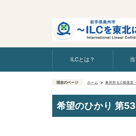
ILCとは？
当
現在のページ
ホーム
奥州市 ILC推進
希望のひかり 第5