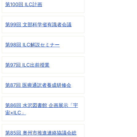
第100回 ILC計画
第99回 文部科学省有識者会議
第98回 ILC解説セミナー
第97回 ILC出前授業
第87回 医療通訳者養成研修会
第86回 水沢図書館 企画展示「宇
宙×ILC」
第85回 奥州市推進連絡協議会総