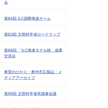
会
第84回 ILC国際推進チーム
第83回 文部科学省ロードマップ
第88回 「ILC推進モデル校」成果
交流会
希望のひかり・奥州市広報誌・メ
ディアアーカイブ
第96回 文部科学省有識者会議