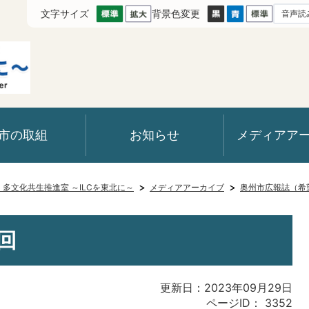
文字サイズ
背景色変更
音声読
市の取組
お知らせ
メディアア
室・多文化共生推進室 ～ILCを東北に～
メディアアーカイブ
奥州市広報誌（希
回
更新日：2023年09月29日
ページID：
3352