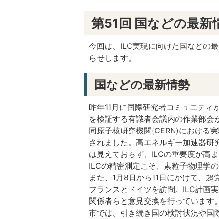
第51回 国などの最新
今回は、ILC実現に向けた国などの最
らせします。
国などの最新情勢
昨年11月に国際研究者コミュニティか
を検証する有識者会議内の作業部会が
同原子核研究機関(CERN)における
されました。高エネルギー加速器研究機
は見えておらず、ILCの重要度が高
ILCの精密測定こそ、素粒子物理学
また、1月8日から11日にかけて、
フランスとドイツを訪問。ILC計画
関係者らと意見交換を行っています
市では、引き続き国の検討状況や国際