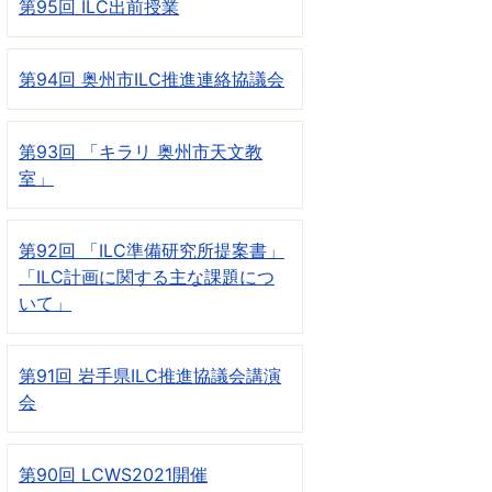
第95回 ILC出前授業
第94回 奥州市ILC推進連絡協議会
第93回 「キラリ 奥州市天文教
室」
第92回 「ILC準備研究所提案書」
「ILC計画に関する主な課題につ
いて」
第91回 岩手県ILC推進協議会講演
会
第90回 LCWS2021開催