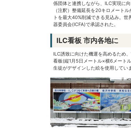
係団体と連携しながら、ILC実現に
（注釈）整備延長を20キロメート
トを最大40%削減できる見込み。
器委員会(ICFA)で承認された。
ILC看板 市内各地に
ILC誘致に向けた機運を高めるため、
看板(縦1月5日メートル×横6メー
生徒がデザインした絵を使用してい