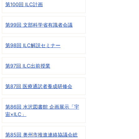
第100回 ILC計画
第99回 文部科学省有識者会議
第98回 ILC解説セミナー
第97回 ILC出前授業
第87回 医療通訳者養成研修会
第86回 水沢図書館 企画展示「宇
宙×ILC」
第85回 奥州市推進連絡協議会総