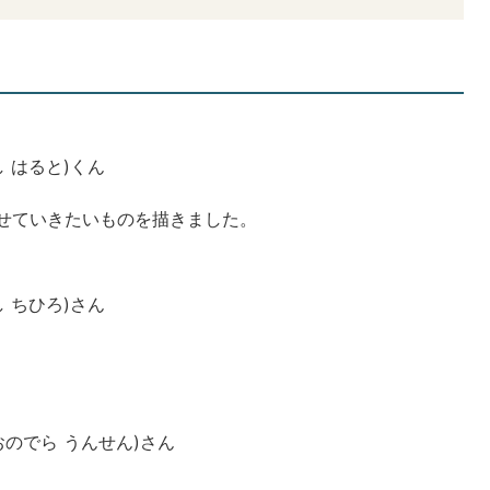
し はると)くん
させていきたいものを描きました。
し ちひろ)さん
。
おのでら うんせん)さん