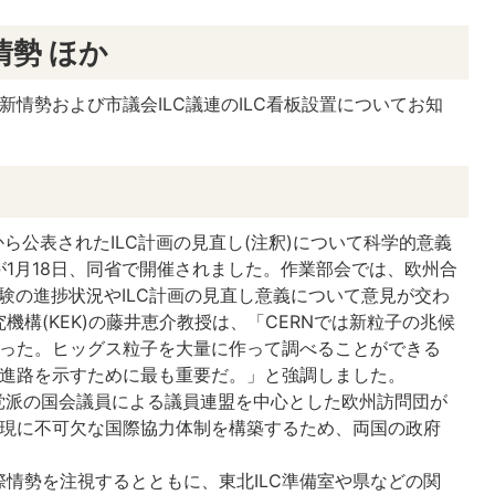
情勢 ほか
新情勢および市議会ILC議連のILC看板設置についてお知
ら公表されたILC計画の見直し(注釈)について科学的意義
1月18日、同省で開催されました。作業部会では、欧州合
実験の進捗状況やILC計画の見直し意義について意見が交わ
構(KEK)の藤井恵介教授は、「CERNでは新粒子の兆候
まった。ヒッグス粒子を大量に作って調べることができる
の進路を示すために最も重要だ。」と強調しました。
超党派の国会議員による議員連盟を中心とした欧州訪問団が
実現に不可欠な国際協力体制を構築するため、両国の政府
。
情勢を注視するとともに、東北ILC準備室や県などの関