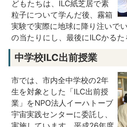
どもたちは、ILC紙芝居で素
粒子について学んだ後、霧箱
実験で実際に地球に降り注いで
の当たりにし、最後にILCかる
中学校ILC出前授業
市では、市内全中学校の2年
生を対象とした「ILC出前授
業」をNPO法人イーハトーブ
宇宙実践センターに委託し、
実施しています。平成26年度