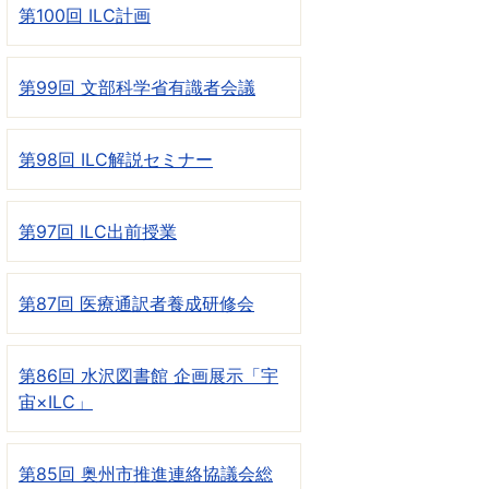
第100回 ILC計画
第99回 文部科学省有識者会議
第98回 ILC解説セミナー
第97回 ILC出前授業
第87回 医療通訳者養成研修会
第86回 水沢図書館 企画展示「宇
宙×ILC」
第85回 奥州市推進連絡協議会総