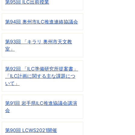
第95回 ILC出前授業
第94回 奥州市ILC推進連絡協議会
第93回 「キラリ 奥州市天文教
室」
第92回 「ILC準備研究所提案書」
「ILC計画に関する主な課題につ
いて」
第91回 岩手県ILC推進協議会講演
会
第90回 LCWS2021開催