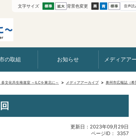
文字サイズ
背景色変更
音声読
市の取組
お知らせ
メディアア
室・多文化共生推進室 ～ILCを東北に～
メディアアーカイブ
奥州市広報誌（希
6回
更新日：2023年09月29日
ページID：
3357