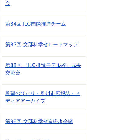
会
第84回 ILC国際推進チーム
第83回 文部科学省ロードマップ
第88回 「ILC推進モデル校」成果
交流会
希望のひかり・奥州市広報誌・メ
ディアアーカイブ
第96回 文部科学省有識者会議