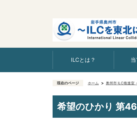
ILCとは？
当
現在のページ
ホーム
奥州市 ILC推進
希望のひかり 第4