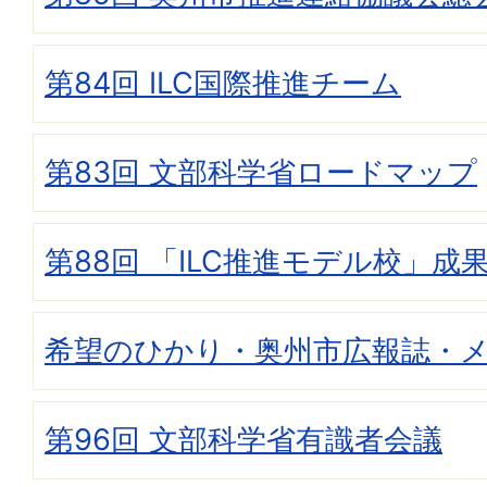
第84回 ILC国際推進チーム
第83回 文部科学省ロードマップ
第88回 「ILC推進モデル校」成
希望のひかり・奥州市広報誌・
第96回 文部科学省有識者会議