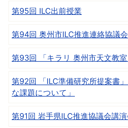
第95回 ILC出前授業
第94回 奥州市ILC推進連絡協議会
第93回 「キラリ 奥州市天文教
第92回 「ILC準備研究所提案書
な課題について」
第91回 岩手県ILC推進協議会講