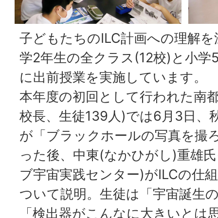
子どもたちのILC計画への理解
学2年生の全クラス(12校)と小学5
に出前授業を実施しています。
本年度の初回として行われた南都
校長、生徒139人)では6月3日、
が「ブラックホールの写真を撮ろ
った後、中東(なかひがし)重雄氏
ブ宇宙実践センター)がILCの仕
ついて説明。生徒は「宇宙誕生
「検出器がこんなに大きいとは