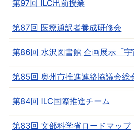
第97回 ILC出前授業
第87回 医療通訳者養成研修会
第86回 水沢図書館 企画展示「宇宙
第85回 奥州市推進連絡協議会総
第84回 ILC国際推進チーム
第83回 文部科学省ロードマップ