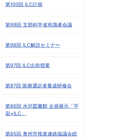
第100回 ILC計画
第99回 文部科学省有識者会議
第98回 ILC解説セミナー
第97回 ILC出前授業
第87回 医療通訳者養成研修会
第86回 水沢図書館 企画展示「宇
宙×ILC」
第85回 奥州市推進連絡協議会総