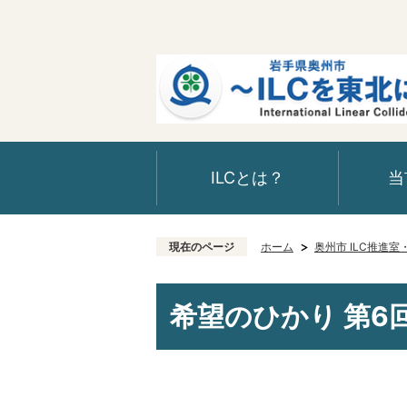
ILCとは？
当
現在のページ
ホーム
奥州市 ILC推進
希望のひかり 第6