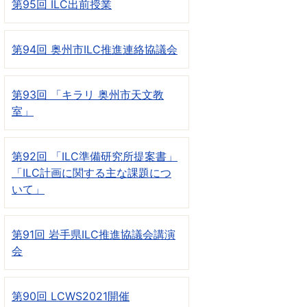
第95回 ILC出前授業
第94回 奥州市ILC推進連絡協議会
第93回 「キラリ 奥州市天文教
室」
第92回 「ILC準備研究所提案書」
「ILC計画に関する主な課題につ
いて」
第91回 岩手県ILC推進協議会講演
会
第90回 LCWS2021開催