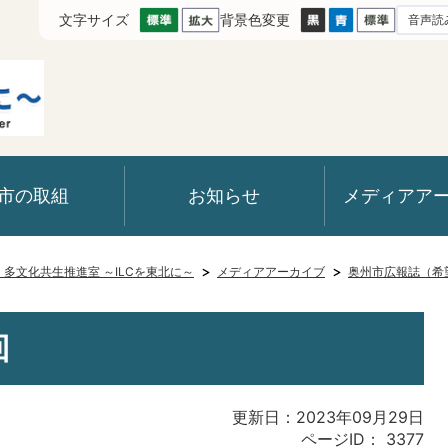
文字サイズ
背景色変更
音声読
市の取組
お知らせ
メディアア
室・多文化共生推進室 ～ILCを東北に～
メディアアーカイブ
奥州市広報誌（希
回
更新日：2023年09月29日
ページID：
3377