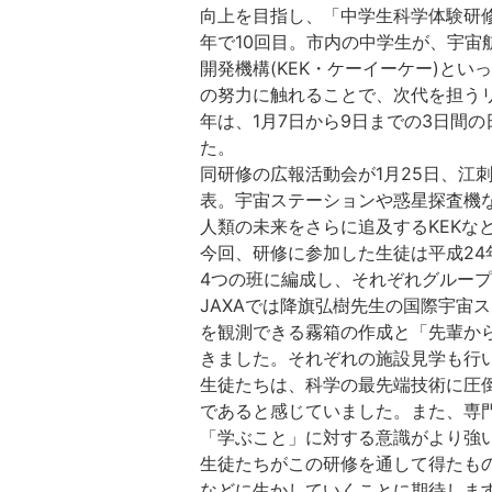
向上を目指し、「中学生科学体験研
年で10回目。市内の中学生が、宇宙航
開発機構(KEK・ケーイーケー)と
の努力に触れることで、次代を担う
年は、1月7日から9日までの3日間
た。
同研修の広報活動会が1月25日、江
表。宇宙ステーションや惑星探査機
人類の未来をさらに追及するKEKな
今回、研修に参加した生徒は平成24年
4つの班に編成し、それぞれグルー
JAXAでは降旗弘樹先生の国際宇宙
を観測できる霧箱の作成と「先輩か
きました。それぞれの施設見学も行
生徒たちは、科学の最先端技術に圧倒
であると感じていました。また、専
「学ぶこと」に対する意識がより強
生徒たちがこの研修を通して得たも
などに生かしていくことに期待しま