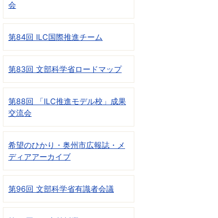
会
第84回 ILC国際推進チーム
第83回 文部科学省ロードマップ
第88回 「ILC推進モデル校」成果
交流会
希望のひかり・奥州市広報誌・メ
ディアアーカイブ
第96回 文部科学省有識者会議