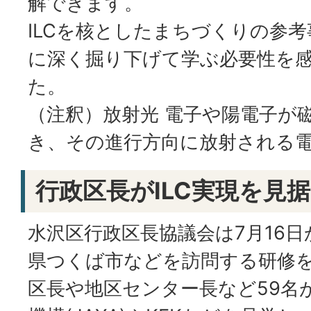
解できます。
ILCを核としたまちづくりの参
に深く掘り下げて学ぶ必要性を
た。
（注釈）放射光 電子や陽電子が
き、その進行方向に放射される
行政区長がILC実現を見
水沢区行政区長協議会は7月16日
県つくば市などを訪問する研修
区長や地区センター長など59名