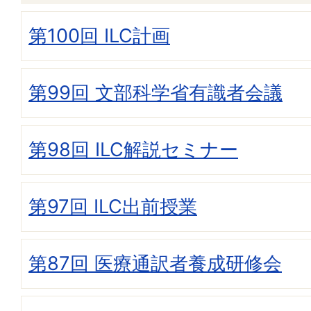
第100回 ILC計画
第99回 文部科学省有識者会議
第98回 ILC解説セミナー
第97回 ILC出前授業
第87回 医療通訳者養成研修会