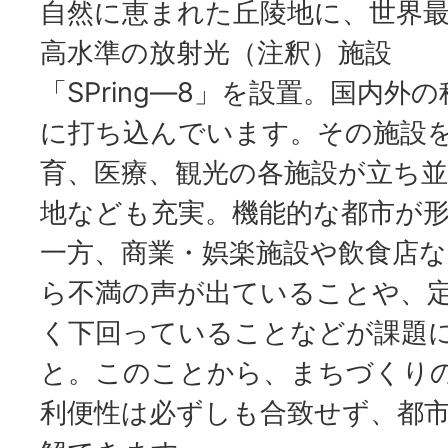
自然に恵まれた丘陵地に、世界
高水準の放射光（注釈）施設
「SPring―8」を設置。国内外
に打ち込んでいます。その施設
育、医療、観光の各施設が立ち並
地なども充実。機能的な都市が
一方、商業・娯楽施設や飲食店
ら不満の声が出ていることや、
く下回っていることなどが課題
と。このことから、まちづくり
利便性は必ずしも合致せず、都