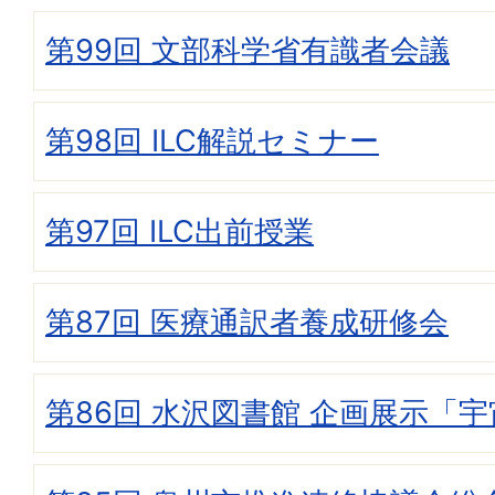
第99回 文部科学省有識者会議
第98回 ILC解説セミナー
第97回 ILC出前授業
第87回 医療通訳者養成研修会
第86回 水沢図書館 企画展示「宇宙