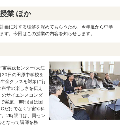
前授業 ほか
C計画に対する理解を深めてもらうため、今年度から中学
します。今回はこの授業の内容を知らせします。
宇宙実践センター(大江
月20日の田原中学校を
年生全クラスを対象に行
に科学の楽しさを伝え
ーのサイエンスコンダ
で実施。1時限目は国
LCだけでなく宇宙や科
す。2時限目は、同セン
心となって講師を務