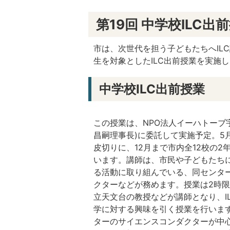
第19回 中学校ILC出
市は、次世代を担う子どもたちへIL
生を対象としたILC出前授業を実施
中学校ILC出前授業
この授業は、NPO法人イーハトーブ
昌嗣理事長)に委託して実施予定。5
皮切りに、12月まで市内全12校の2
います。講師は、市民や子どもたち
る活動に取り組んでいる、同センタ
クターなどが務めます。授業は2時限
立天文台の教授などが講師となり、I
学に対する興味を引く授業を行いま
ターのサイエンスコンダクターが中