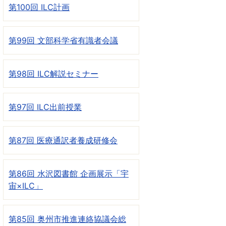
第100回 ILC計画
第99回 文部科学省有識者会議
第98回 ILC解説セミナー
第97回 ILC出前授業
第87回 医療通訳者養成研修会
第86回 水沢図書館 企画展示「宇
宙×ILC」
第85回 奥州市推進連絡協議会総