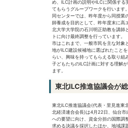
め、ILC計画の説明やILCに関係す
てもらうグループワークを行います
同センターでは、昨年度から同授業
師養成を目的として、昨年度末に高エ
北大学大学院の石川明正助教を講師と
トに向け最終調整を行っています。
市はこれまで、一般市民を主な対象
地がILC建設候補地に選ばれたこと
らい、興味を持ってもらえる取り組
子どもたちのILC計画に対する理解
ます。
東北ILC推進協議会が
東北ILC推進協議会(代表・里見進
北経済連合会長)は4月22日、仙台
への要望に向け、資金分担の国際調
求める決議を採択したほか、地域課