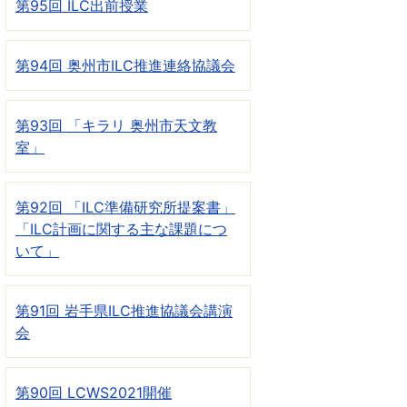
第95回 ILC出前授業
第94回 奥州市ILC推進連絡協議会
第93回 「キラリ 奥州市天文教
室」
第92回 「ILC準備研究所提案書」
「ILC計画に関する主な課題につ
いて」
第91回 岩手県ILC推進協議会講演
会
第90回 LCWS2021開催