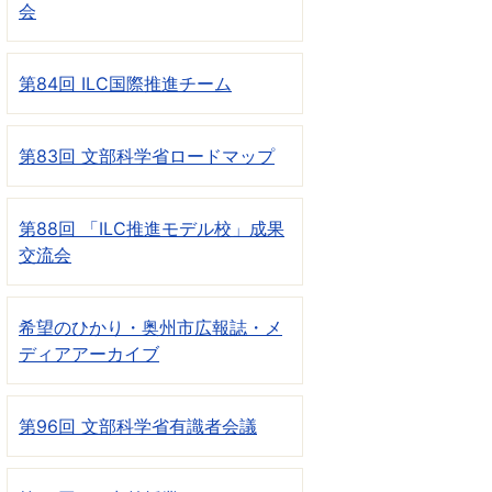
会
第84回 ILC国際推進チーム
第83回 文部科学省ロードマップ
第88回 「ILC推進モデル校」成果
交流会
希望のひかり・奥州市広報誌・メ
ディアアーカイブ
第96回 文部科学省有識者会議