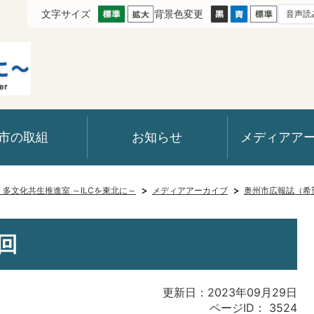
文字サイズ
背景色変更
音声読
市の取組
お知らせ
メディアア
室・多文化共生推進室 ～ILCを東北に～
メディアアーカイブ
奥州市広報誌（希
回
更新日：2023年09月29日
ページID：
3524