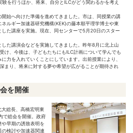
る実験を行うほか、将来、自分とILCがどう関わるかを考え
。
の開始へ向けた準備を進めてきました。市は、同授業の講
ネルギー加速器研究機構(KEK)の藤本順平理学博士や東
した講座を実施。現在、同センターで5月20日のスター
とした講演会などを実施してきました。昨年8月に北上山
を受け、今後は、子どもたちにもILC計画について学んでも
みに力を入れていくことにしています。出前授業により、
が深まり、将来に対する夢や希望が広がることが期待され
総会を開催
東北大総長、高橋宏明東
市内で総会を開催。政府
整や早期の誘致表明を
題の検討や加速器関連