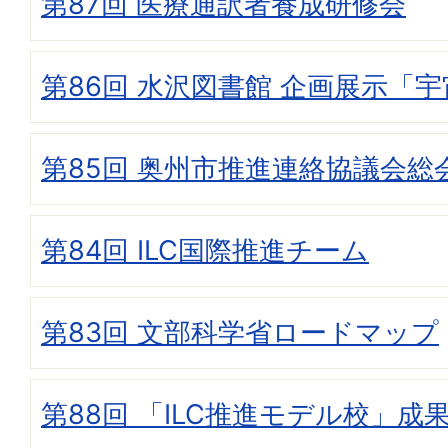
第87回 医療通訳者養成研修会
第86回 水沢図書館 企画展示「宇宙
第85回 奥州市推進連絡協議会総
第84回 ILC国際推進チーム
第83回 文部科学省ロードマップ
第88回 「ILC推進モデル校」成