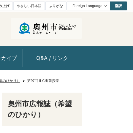
み上げ
やさしい日本語
ふりがな
翻訳
ーカイブ
Q&A / リンク
望のひかり）
第97回 ILC出前授業
奥州市広報誌（希望
のひかり）