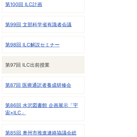
第100回 ILC計画
第99回 文部科学省有識者会議
第98回 ILC解説セミナー
第97回 ILC出前授業
第87回 医療通訳者養成研修会
第86回 水沢図書館 企画展示「宇
宙×ILC」
第85回 奥州市推進連絡協議会総