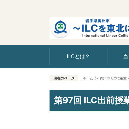
ILCとは？
当
現在のページ
ホーム
奥州市 ILC推進
第97回 ILC出前授