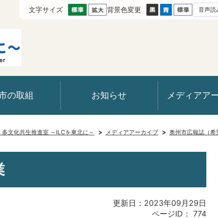
文字サイズ
背景色変更
音声読
市の取組
お知らせ
メディアア
室・多文化共生推進室 ～ILCを東北に～
メディアアーカイブ
奥州市広報誌（希
業
更新日：2023年09月29日
ページID：
774