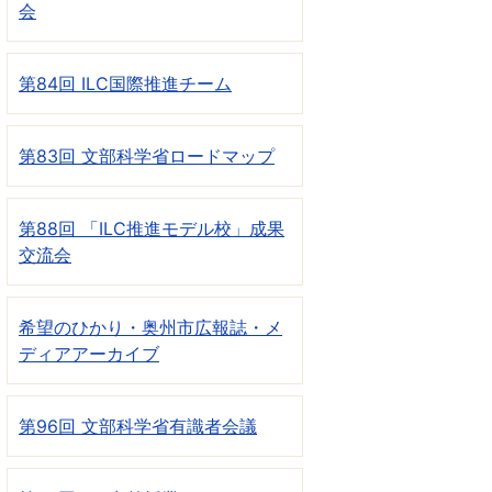
会
第84回 ILC国際推進チーム
第83回 文部科学省ロードマップ
第88回 「ILC推進モデル校」成果
交流会
希望のひかり・奥州市広報誌・メ
ディアアーカイブ
第96回 文部科学省有識者会議