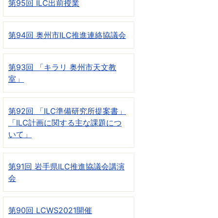
第95回 ILC出前授業
第94回 奥州市ILC推進連絡協議会
第93回 「キラリ 奥州市天文教
室」
第92回 「ILC準備研究所提案書」
「ILC計画に関する主な課題につ
いて」
第91回 岩手県ILC推進協議会講演
会
第90回 LCWS2021開催