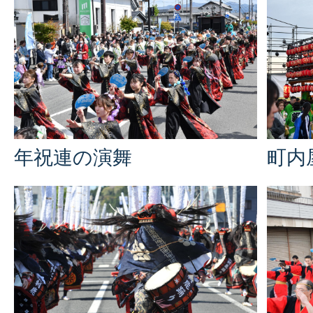
年祝連の演舞
町内