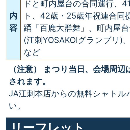
ドと町内屋台の合同運行、4
内
ト、42歳・25歳年祝連合
容
踊「百鹿大群舞」、町内屋台合
(江刺YOSAKOIグランプリ
など
（注意） まつり当日、会場周辺
されます。
JA江刺本店からの無料シャトル
い。
リーフレット