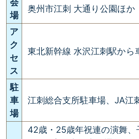
会
奥州市江刺 大通り公園ほか
場
ア
ク
東北新幹線 水沢江刺駅から車
セ
ス
駐
車
江刺総合支所駐車場、JA江
場
42歳・25歳年祝連の演舞