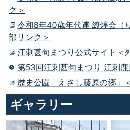
ク＞
令和8年40歳年代連 繚煌会
部リンク＞
江刺甚句まつり公式サイト＜
第53回江刺甚句まつり 江刺
歴史公園「えさし藤原の郷」
ギャラリー