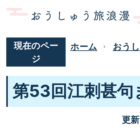
現在のペー
ホーム
おうし
ジ
第53回江刺甚句
更新