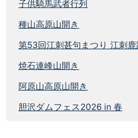
子供騎馬武者行列
種山高原山開き
第53回江刺甚句まつり 江刺
焼石連峰山開き
阿原山高原山開き
胆沢ダムフェス2026 in 春