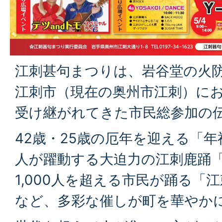
江刺甚句まつりは、岩谷堂の火
江刺市（現在の奥州市江刺）にお
受け継がれてきた市民総参加の
42歳・25歳の厄年を迎える「年
人が躍動する大迫力の江刺鹿踊
1,000人を超える市民が踊る「
など、多彩な催しが町を華やか