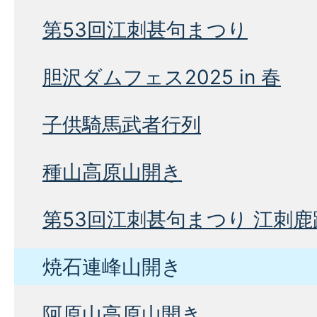
第53回江刺甚句まつり
胆沢ダムフェス2025 in 春
子供騎馬武者行列
種山高原山開き
第53回江刺甚句まつり 江刺
焼石連峰山開き
阿原山高原山開き