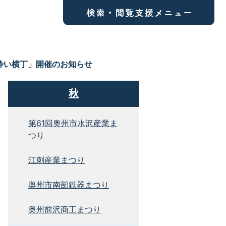
酔い横丁」開催のお知らせ
秋
第61回奥州市水沢産業ま
つり
江刺産業まつり
奥州市南部鉄器まつり
奥州前沢商工まつり