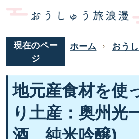
現在のペー
ホーム
おうし
ジ
地元産食材を使
り土産：奥州光一
酒、純米吟醸)