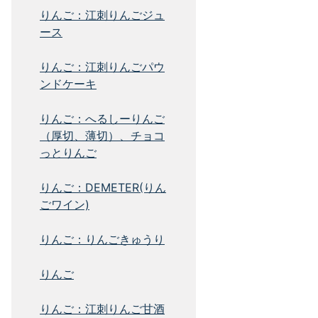
りんご：江刺りんごジュ
ース
りんご：江刺りんごパウ
ンドケーキ
りんご：へるしーりんご
（厚切、薄切）、チョコ
っとりんご
りんご：DEMETER(りん
ごワイン)
りんご：りんごきゅうり
りんご
りんご：江刺りんご甘酒