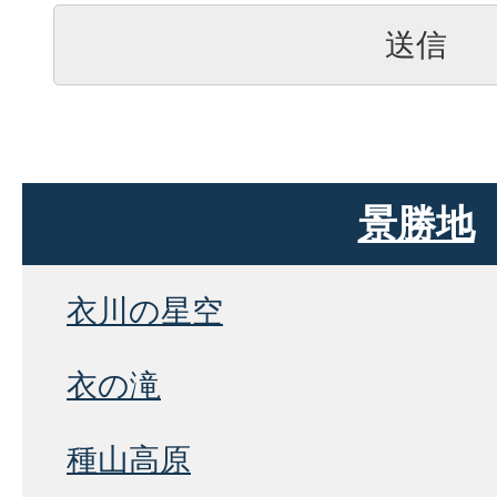
景勝地
衣川の星空
衣の滝
種山高原