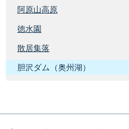
阿原山高原
徳水園
散居集落
胆沢ダム（奥州湖）