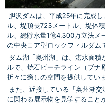
胆沢ダムは、平成25年に完成し
ル、堤頂長723メートル、堤体積
ル、総貯水量1億4,300万立法
の中央コア型ロックフィルダム
ダム湖「奥州湖」は、湛水面積
ルで、焼石ビーチライン（ブナ
折々に癒しの空間を提供してい
また、近接している「奥州湖交
に関わる展示物を見学すること