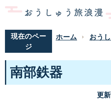
現在のペー
ホーム
おうし
ジ
南部鉄器
更新