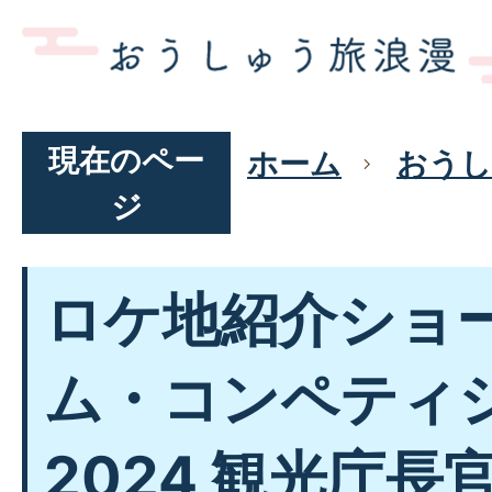
現在のペー
ホーム
おうし
ジ
ロケ地紹介ショ
ム・コンペティ
2024 観光庁長