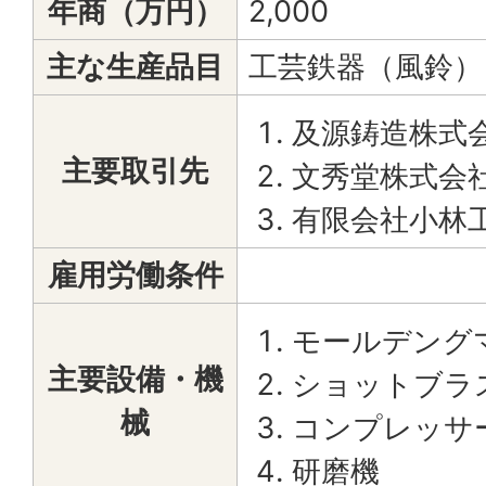
年商（万円）
2,000
主な生産品目
工芸鉄器（風鈴）
及源鋳造株式
主要取引先
文秀堂株式会
有限会社小林
雇用労働条件
モールデング
主要設備・機
ショットブラ
械
コンプレッサ
研磨機