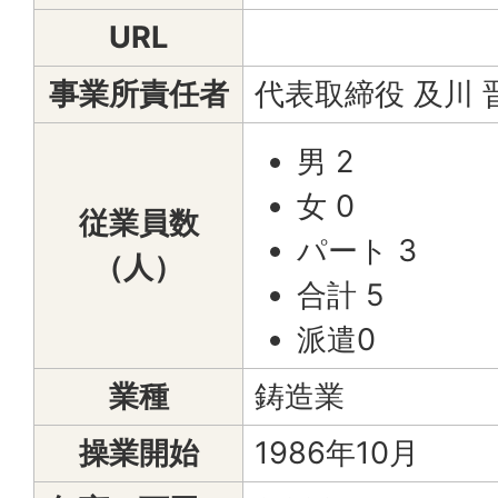
URL
事業所責任者
代表取締役 及川 
男 2
女 0
従業員数
パート 3
（人）
合計 5
派遣0
業種
鋳造業
操業開始
1986年10月