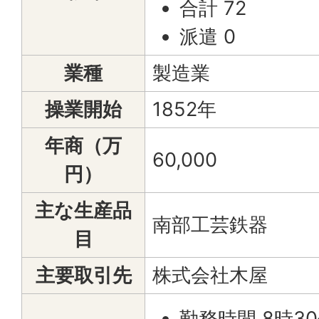
合計 72
派遣 0
業種
製造業
操業開始
1852年
年商（万
60,000
円）
主な生産品
南部工芸鉄器
目
主要取引先
株式会社木屋
勤務時間 8時3