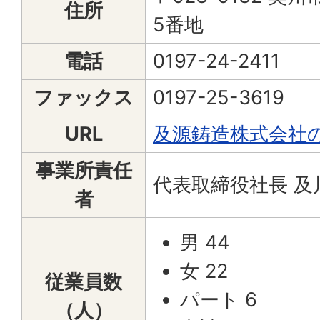
住所
5番地
電話
0197-24-2411
ファックス
0197-25-3619
URL
及源鋳造株式会社
事業所責任
代表取締役社長 及
者
男 44
女 22
従業員数
パート 6
（人）