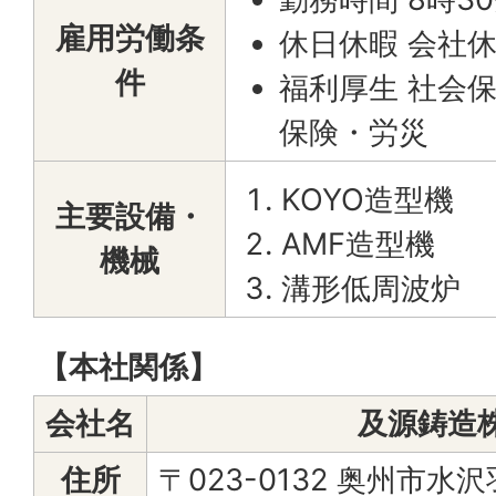
雇用労働条
休日休暇 会社
件
福利厚生 社会
保険・労災
KOYO造型機
主要設備・
AMF造型機
機械
溝形低周波炉
【本社関係】
会社名
及源鋳造
住所
〒023-0132 奥州市