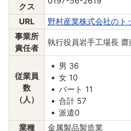
0197-56-2619
クス
URL
野村産業株式会社のト
事業所
執行役員岩手工場長 齋
責任者
男 36
従業員
女 10
数
パート 11
（人）
合計 57
派遣0
業種
金属製品製造業