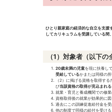
ひとり親家庭の経済的な自立を支援
してカリキュラムを受講している間
（1）対象者（以下の
20歳未満の児童
を現に扶養し
受給している
かまたは同様の所
（2）に掲げる資格を取得する
び
当該資格の取得が見込まれる
就業・育児と養成機関での修業
資格取得後の就業が効果的に図
過去にこの訓練促進給付金を受
他の制度で同様の給付を受ける