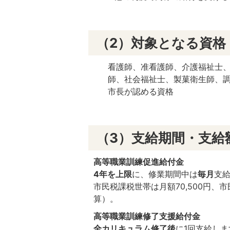
（2）対象となる資格
看護師、准看護師、介護福祉士
師、社会福祉士、製菓衛生師、調
市長が認める資格
（3）支給期間・支給
高等職業訓練促進給付金
4年を上限
に、修業期間中は
毎月
支
市民税課税世帯は月額70,500円、
算）。
高等職業訓練修了支援給付金
全カリキュラム修了後
に1回支給し